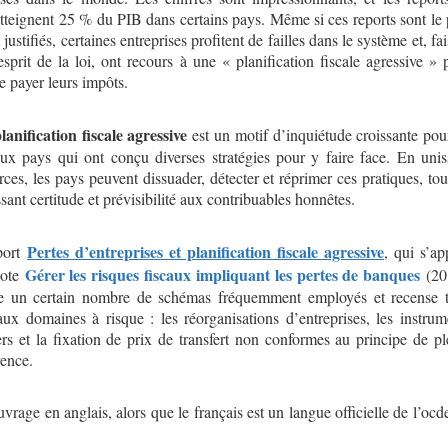
atteignent 25 % du PIB dans certains pays. Même si ces reports sont le 
justifiés, certaines entreprises profitent de failles dans le système et, fa
’esprit de la loi, ont recours à une « planification fiscale agressive » 
de payer leurs impôts.
lanification fiscale agressive
est un motif d’inquiétude croissante pou
x pays qui ont conçu diverses stratégies pour y faire face. En unis
orces, les pays peuvent dissuader, détecter et réprimer ces pratiques, tou
ssant certitude et prévisibilité aux contribuables honnêtes.
Pertes d’entreprises et planification fiscale agressive
port
, qui s’ap
Gérer les risques fiscaux impliquant les pertes de banques
note
(20
e un certain nombre de schémas fréquemment employés et recense t
aux domaines à risque : les réorganisations d’entreprises, les instrum
ers et la fixation de prix de transfert non conformes au principe de pl
ence.
uvrage en anglais, alors que le français est un langue officielle de l’ocde