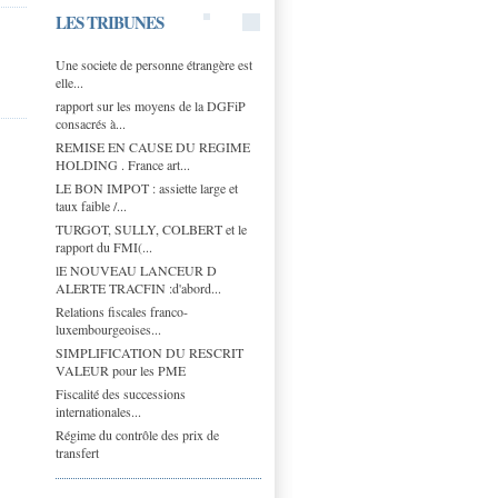
LES TRIBUNES
Une societe de personne étrangère est
elle...
rapport sur les moyens de la DGFiP
consacrés à...
REMISE EN CAUSE DU REGIME
HOLDING . France art...
LE BON IMPOT : assiette large et
taux faible /...
TURGOT, SULLY, COLBERT et le
rapport du FMI(...
lE NOUVEAU LANCEUR D
ALERTE TRACFIN :d'abord...
Relations fiscales franco-
luxembourgeoises...
SIMPLIFICATION DU RESCRIT
VALEUR pour les PME
Fiscalité des successions
internationales...
Régime du contrôle des prix de
transfert