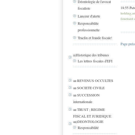
Déontologie de l'avocat
18:55 Pub
fiscaliste
holding,so
Lanceur d'alerte
fouettard
Responsabilite
professionnelle
Tracfin et fraude fiscale!
Page préc
a)Historique des tribunes
Les lettres fiscales d'EFI
aa REVENUS OCCULTES
aa SOCIETE CIVILE
aa SUCCESSION
internationale
aa TRUST ; REGIME
FISCAL ET JURIDIQUE
aa)DEONTOLOGIE
Responsabilité