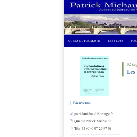
OUTILS DU FISCALISTE
LES + LUES
FIS
02 se
Les 
Bienvenue
patrickmichaud@orange.fr
Qui est Patrick Michaud?
Tél+ 33 (0) 6 07 26 97 08