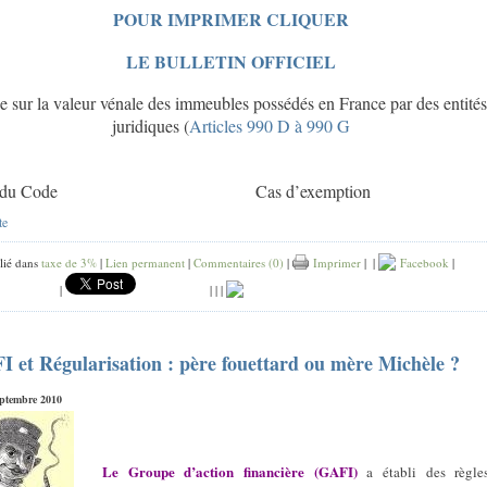
POUR IMPRIMER CLIQUER
LE BULLETIN OFFICIEL
e sur la valeur vénale des immeubles possédés en France par des entités
juridiques
(
Articles 990 D à 990 G
 du Code
Cas d’exemption
te
lié dans
taxe de 3%
|
Lien permanent
|
Commentaires (0)
|
Imprimer
|
|
Facebook
|
|
|
|
|
 et Régularisation : père fouettard ou mère Michèle ?
septembre 2010
Le Groupe d’action financière (GAFI)
a établi des règle