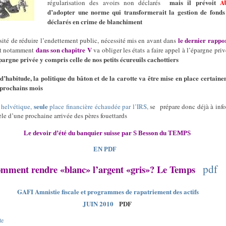
mais il prévoit
A
régularisation des avoirs non déclarés
d’adopter une norme qui transformerait la gestion de fonds
déclarés en crime de blanchiment
le dernier rappo
sité de réduire l’endettement public, nécessité mis en avant dans
dans son chapitre V
t notamment
va obliger les états a faire appel à l’épargne pri
épargne privée y compris celle de nos petits écureuils cachottiers
habitude, la politique du bâton et de la carotte va être mise en place certain
 prochains mois
seule
 helvétique,
place financière échaudée par l’IRS,
se
prépare donc déjà à inf
èle d’une prochaine arrivée des pères fouettards
Le devoir d’été du banquier suisse par S Besson du TEMPS
EN PDF
pdf
mment rendre «blanc» l’argent «gris»? Le Temps
GAFI Amnistie fiscale et programmes de rapatriement des actifs
JUIN 2010
PDF
te