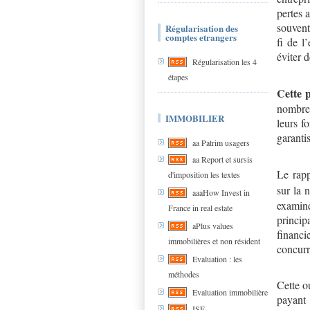
pertes 
souvent 
Régularisation des
comptes etrangers
fi de l
éviter 
Régularisation les 4
étapes
Cette p
nombreu
IMMOBILIER
leurs f
garanti
aa Patrim usagers
aa Report et sursis
Le rap
d'imposition les textes
sur la 
aaaHow Invest in
examin
France in real estate
princip
aPlus values
financi
immobilières et non résident
concurr
Evaluation : les
méthodes
Cette o
Evaluation immobilière
payant
ISF