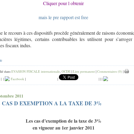
Cliquer pour l obtenir
mais le pre rapport est free
e le recours à ces dispositifs procède généralement de raisons économi
ncières légitimes, certains contribuables les utilisent pour s’arroger
es fiscaux indus.
te
lié dans
EVASION FISCALE internationale
,
OCDE
|
Lien permanent
|
Commentaires (0)
|
|
|
Facebook
|
|
|
|
|
ptembre 2011
 CAS D EXEMPTION A LA TAXE DE 3%
Les cas d’exemption de la taxe de 3%
en vigueur au 1er janvier 2011