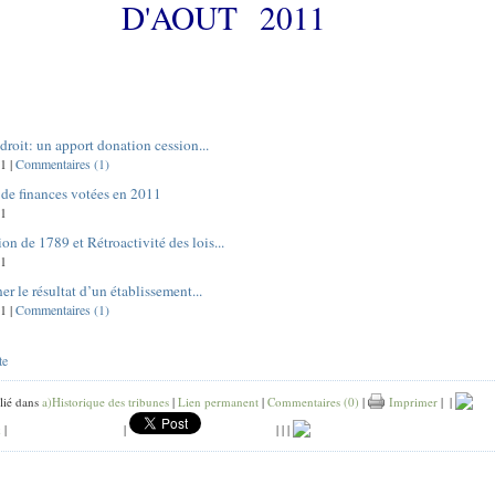
D'AOUT 2011
droit: un apport donation cession...
1 |
Commentaires (1)
 de finances votées en 2011
11
on de 1789 et Rétroactivité des lois...
11
r le résultat d’un établissement...
1 |
Commentaires (1)
te
lié dans
a)Historique des tribunes
|
Lien permanent
|
Commentaires (0)
|
Imprimer
|
|
k
|
|
|
|
|