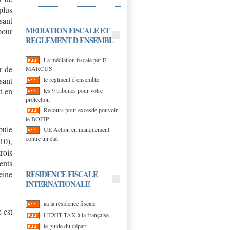
plus
isant
MEDIATION FISCALE ET
pour
REGLEMENT D ENSEMBL
La médiation fiscale par E
r de
MARCUS
le reglment d ensemble
sant
t en
les 9 tribunes pour votre
protection
Recours pour excesde pouvoir
le BOFIP
puie
UE Action en manquement
contre un etat
10),
rois
ents
RESIDENCE FISCALE
eine
INTERNATIONALE
aa la résidence fiscale
 est
L'EXIT TAX à la française
le guide du départ