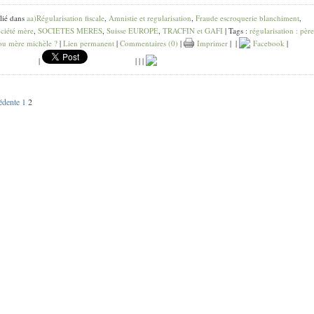
lié dans
aa)Régularisation fiscale
,
Amnistie et regularisation
,
Fraude escroquerie blanchiment
,
ciété mère
,
SOCIETES MERES
,
Suisse EUROPE
,
TRACFIN et GAFI
| Tags :
régularisation : père
 ou mère michèle ?
|
Lien permanent
|
Commentaires (0)
|
Imprimer
|
|
Facebook
|
|
|
|
|
édente
1
2