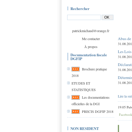
Rechercher
patrickmichaud@orange.fr
Abus de 
Me contacter
31.08.201
À propos
Les Lois
Documentation fiscale
31.08.20
DGFIP
Déclarati
Brochure pratique
31.08.20
2018
Détermine
31.08.201
ETUDES ET
STATISTIQUES
Lire la sui
Les documentations
officielles de la DGI
19:05 Pub
PRECIS DGFIP 2018
Faceboo
NON RESIDENT