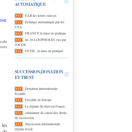
AUTOMATIQUE
EAR;les textes suisses
sive
Echange automatique par les
USA
FRANCE la mise en pratique
les 26 LOOPHOLES vus par
scale
l'OCDE
xions
OCDE ; la mise en pratique
SUCCESSION,DONATION
ET TRUST
Donation internationale :
fiscalité
Fiscalité en Europe
Le régime du trust en France
simulateur de calcul des droits
de succession
Succession internationale :
 les
régime fiscal
s de