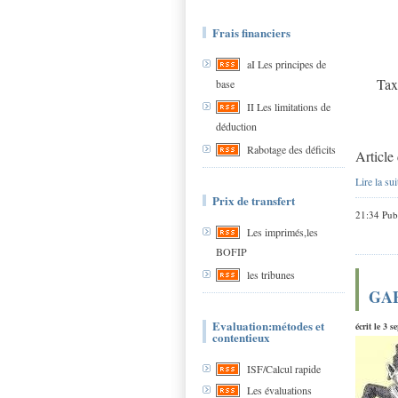
Frais financiers
aI Les principes de
Tax
base
II Les limitations de
déduction
Rabotage des déficits
Article
Lire la sui
Prix de transfert
21:34 Pub
Les imprimés,les
BOFIP
les tribunes
GAFI
Evaluation:métodes et
écrit le 3 
contentieux
ISF/Calcul rapide
Les évaluations