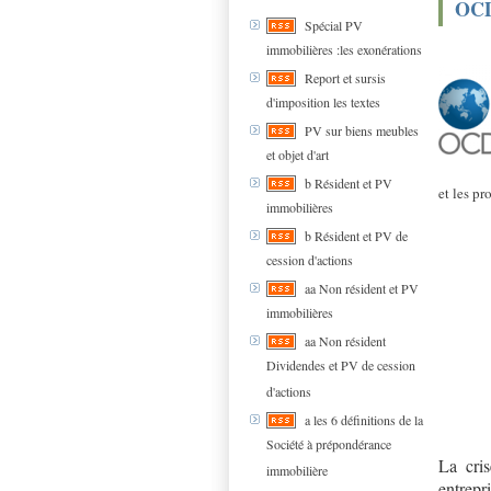
OCDE
Spécial PV
immobilières :les exonérations
Report et sursis
d'imposition les textes
PV sur biens meubles
et objet d'art
b Résident et PV
et les pr
immobilières
b Résident et PV de
cession d'actions
aa Non résident et PV
immobilières
aa Non résident
Dividendes et PV de cession
d'actions
a les 6 définitions de la
Société à prépondérance
La cris
immobilière
entrepr