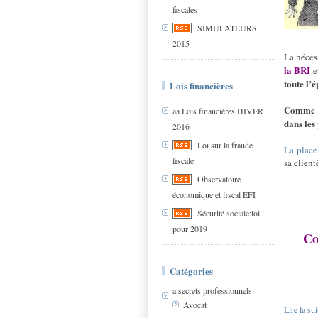
fiscales
SIMULATEURS
2015
La néces
la BRI
e
toute l’
Lois financières
Comme d’
aa Lois financières HIVER
dans les
2016
Loi sur la fraude
La place
fiscale
sa client
Observatoire
économique et fiscal EFI
Sécurité sociale:loi
pour 2019
Co
Catégories
a secrets professionnels
Avocat
Lire la sui