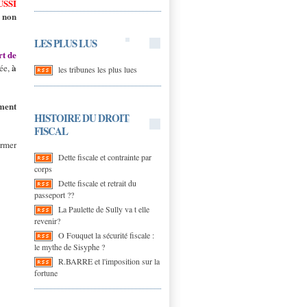
USSI
 non
LES PLUS LUS
rt de
à
vée,
les tribunes les plus lues
ement
HISTOIRE DU DROIT
FISCAL
ormer
Dette fiscale et contrainte par
corps
Dette fiscale et retrait du
passeport ??
La Paulette de Sully va t elle
revenir?
O Fouquet la sécurité fiscale :
le mythe de Sisyphe ?
R.BARRE et l'imposition sur la
fortune