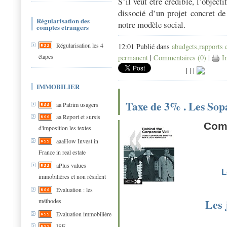
S’il veut être crédible, l’object
dissocié d’un projet concret de
Régularisation des
notre modèle social.
comptes etrangers
Régularisation les 4
12:01 Publié dans
abudgets,rapports 
étapes
permanent
|
Commentaires (0)
|
Im
|
|
|
IMMOBILIER
Taxe de 3% . Les Sopa
aa Patrim usagers
aa Report et sursis
Comm
d'imposition les textes
aaaHow Invest in
France in real estate
aPlus values
L
immobilières et non résident
Evaluation : les
Les 
méthodes
Evaluation immobilière
ISF