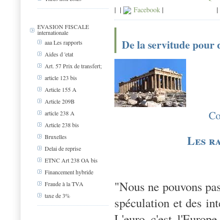
|
|
Facebook
|
|
EVASION FISCALE
internationale
De la servitude pour d
aaa Les rapports
Aides d 'etat
Art. 57 Prix de transfert;
article 123 bis
Article 155 A
Article 209B
Co
article 238 A
Article 238 bis
Les r
Bruxelles
Delai de reprise
ETNC Art 238 OA bis
Financement hybride
"Nous ne pouvons pas l
Fraude à la TVA
taxe de 3%
spéculation et des in
L'euro c'est l'Europe