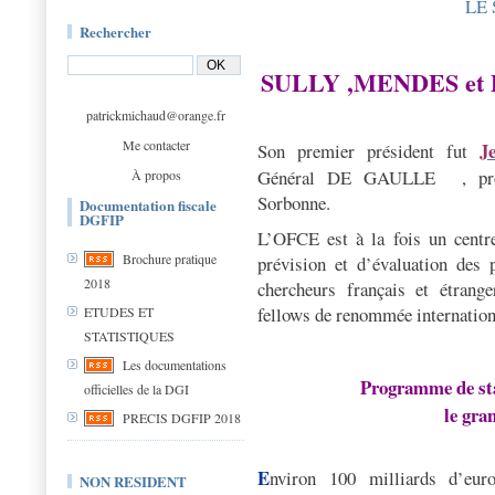
LE 
Rechercher
SULLY ,MENDES et
patrickmichaud@orange.fr
Me contacter
J
Son premier président fut
Général DE GAULLE , profes
À propos
Sorbonne.
Documentation fiscale
DGFIP
L’OFCE est à la fois un centre 
Brochure pratique
prévision et d’évaluation des 
2018
chercheurs français et étrange
fellows de renommée internationa
ETUDES ET
STATISTIQUES
Les documentations
Programme de sta
officielles de la DGI
le gran
PRECIS DGFIP 2018
E
nviron 100 milliards d’eur
NON RESIDENT