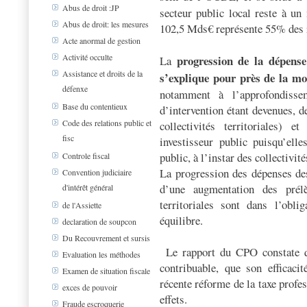
Abus de droit :JP
secteur public local reste à un 
Abus de droit: les mesures
102,5 Mds€ représente 55% des 
Acte anormal de gestion
Activité occulte
progression de la dépense
La
Assistance et droits de la
s’explique pour près de la mo
défenxe
notamment à l’approfondissem
Base du contentieux
d’intervention étant devenues, d
Code des relations public et
collectivités territoriales) e
fisc
investisseur public puisqu’ell
public, à l’instar des collectivi
Controle fiscal
La progression des dépenses des
Convention judiciaire
d’une augmentation des prélè
d'intérêt général
territoriales sont dans l’obli
de l'Assiette
équilibre.
declaration de soupcon
Du Recouvrement et sursis
Le rapport du CPO constate qu
Evaluation les méthodes
contribuable, que son efficaci
Examen de situation fiscale
récente réforme de la taxe profe
exces de pouvoir
effets.
Fraude escroquerie