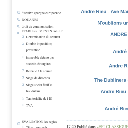
Andre Rieu - Ave Mar
directive epargne europeenne
DOUANES
N'oublions un
droit de communication
ETABLISSEMENT STABLE
ANDRE 
Détermination du resultat
Double imposition;
prévention
André 
immeuble detenu par
societés étrangères
Andre Ri
Retenue à la source
Siège de direction
The Dubliners 
Siège social fictif et
frauduleux
Andre Rieu 
Territorialité de l IS
TVA
André Rie
EVALUATION les regles
17:20 Publié dans
zEFI CLASSIQU
Titres non cotés