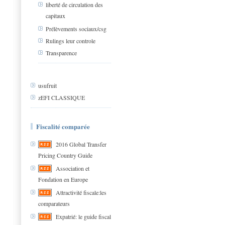
liberté de circulation des
capitaux
Prélèvements sociaux/csg
Rulings leur controle
Transparence
usufruit
zEFI CLASSIQUE
Fiscalité comparée
2016 Global Transfer
Pricing Country Guide
Association et
Fondation en Europe
Attractivité fiscale:les
comparateurs
Expatrié: le guide fiscal