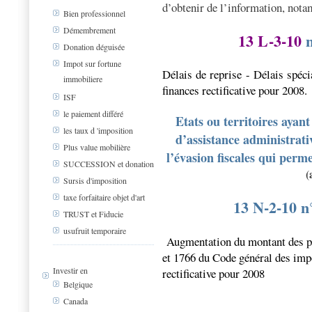
d’obtenir de l’information, notam
Bien professionnel
Démembrement
13 L-3-10
n
Donation déguisée
Impot sur fortune
Délais de reprise - Délais spéci
immobiliere
finances rectificative pour 2008.
ISF
le paiement différé
Etats ou territoires ayan
les taux d 'imposition
d’assistance administrativ
Plus value mobilière
l’évasion fiscales qui perm
SUCCESSION et donation
(
Sursis d'imposition
taxe forfaitaire objet d'art
13 N-2-10 n
TRUST et Fiducie
usufruit temporaire
Augmentation du montant des pé
et 1766 du Code général des impôt
Investir en
rectificative pour 2008
Belgique
Canada