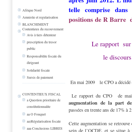
telle comprise dan
Afrique Nord
positions de R Barre 
Amnistie et regularisation
BLANCHIMENT
Contentieux du recouvrement
Avis à tiers détenteur
Le rapport
sur
prescription du tresor
public
le discour
Responsabilite fiscale du
dirigeant
Solidarité fiscale
Sursis de paiement
En mai 2009
le CPO a décidé d
CONTENTIEUX FISCAL
Le rapport du CPO
de mai
a Question prioritaire de
augmentation de la part des 
constitutionnalite
passées en trente ans de 17% à 
aa O Fouquet
aa)Régularisation fiscale
Cette augmentation se retrouve 
aaa Conclusions LIBRES
sein de l’OCDE, et se situe à