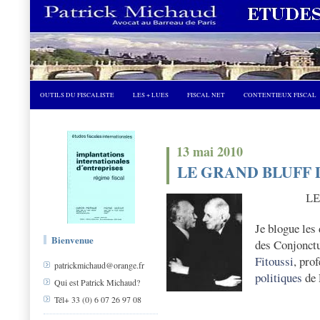
OUTILS DU FISCALISTE
LES + LUES
FISCAL NET
CONTENTIEUX FISCAL
13 mai 2010
LE GRAND BLUFF 
LE
Je blogue les 
Bienvenue
des Conjonctu
Fitoussi
, prof
patrickmichaud@orange.fr
politiques
de 
Qui est Patrick Michaud?
Tél+ 33 (0) 6 07 26 97 08