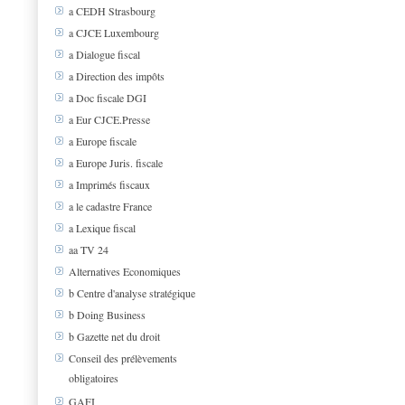
a CEDH Strasbourg
a CJCE Luxembourg
a Dialogue fiscal
a Direction des impôts
a Doc fiscale DGI
a Eur CJCE.Presse
a Europe fiscale
a Europe Juris. fiscale
a Imprimés fiscaux
a le cadastre France
a Lexique fiscal
aa TV 24
Alternatives Economiques
b Centre d'analyse stratégique
b Doing Business
b Gazette net du droit
Conseil des prélèvements
obligatoires
GAFI