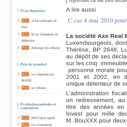
regrettable car une forte déstabi
A lire aussi
Frais financiers
C cas 4 mai 2010
pour
aI Les principes de
base
II Les limitations de
La société Axe Real 
déduction
Luxembourgeois, dont
Rabotage des déficits
Thérèse, BP 2648, L
au dépôt de ses déclar
sur les cinq
immeuble
Prix de transfert
personne morale pour
Les imprimés,les
2001 et 2002, en 
BOFIP
unique détenteur de s
les tribunes
L’administration fiscal
un redressement, au 
Evaluation:métodes et
titre des années en l
contentieux
Invest pour mille de
ISF/Calcul rapide
M. BouXXX pour deux 
Les évaluations