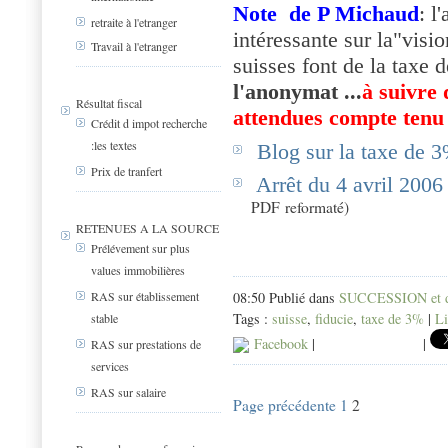
Note de P Michaud
: l
retraite à l'etranger
intéressante sur la"visi
Travail à l'etranger
suisses font de la taxe 
l'anonymat ...
à suivre
Résultat fiscal
attendues compte tenu 
Crédit d impot recherche
:les textes
Blog sur la taxe de 
Prix de tranfert
Arrêt du 4 avril 2006
PDF reformaté)
RETENUES A LA SOURCE
Prélévement sur plus
values immobilières
08:50 Publié dans
SUCCESSION et d
RAS sur établissement
Tags :
suisse
,
fiducie
,
taxe de 3%
|
Li
stable
Facebook
|
|
RAS sur prestations de
services
RAS sur salaire
Page précédente
1
2