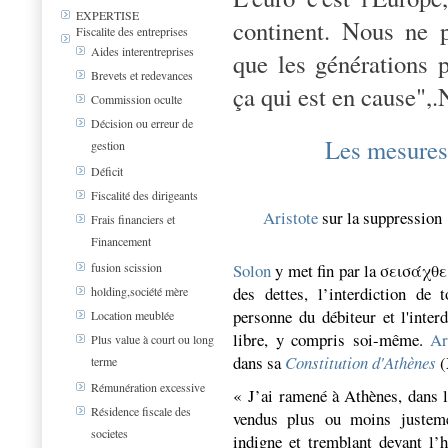
EXPERTISE
continent. Nous ne p
Fiscalite des entreprises
Aides interentreprises
que les générations p
Brevets et redevances
ça qui est en cause",
Commission oculte
Décision ou erreur de
Les mesures
gestion
Déficit
Fiscalité des dirigeants
Aristote
sur la suppression
Frais financiers et
Financement
Solon
y met fin par la
σεισάχθε
fusion scission
des dettes, l’interdiction de 
holding,société mère
personne du débiteur et l'inter
Location meublée
libre, y compris soi-même.
Ar
Plus value à court ou long
dans sa
Constitution d'Athènes
(
terme
Rémunération excessive
« J’ai ramené à Athènes, dans l
Résidence fiscale des
vendus plus ou moins justeme
societes
indigne et tremblant devant l’