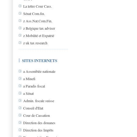
La lettre Cour Cass.
Sénat Com.fin.
z Ass.Nat.Com.Fin.
z Belgique tax adviser
z Mobilité et Expatrié
z uk tax research
SITES INTERNETS
a Assemblée nationale
a Minefi
a Paradis fiscal
a Sénat
Admin. fiscale suisse
Conseil d'Etat
Cour de Cassation
Direction des douanes
Direction des Impôts