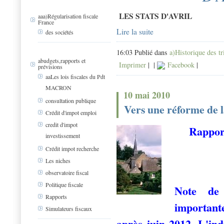
LES STATS D'AVRIL
aaa)Régularisation fiscale
France
Lire la suite
des sociétés
16:03 Publié dans
a)Historique des t
abudgets,rapports et
Imprimer
|
|
Facebook
|
prévisions
aaLes lois fiscales du Pdt
MACRON
10 mai 2010
consultation publique
Vers une réforme de la
Crédit d'impot emploi
credit d'impot
Rapport
investissement
Crédit impot recherche
Les niches
observatoire fiscal
Politique fiscale
Note de
Rapports
importan
Simulateurs fiscaux
après juin 2012. L'ind