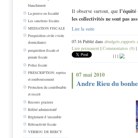
blanchiment
l’équité
Il observe surtout, que
La preuve en fiscalité
les collectivités ne sont pas as
Les sanctions fiscales
Lire la suite
MEDIATION FISCALE
Perquisition civile (visite
07:16 Publié dans
abudgets,rapports 
domiciliaire)
Lien permanent
|
Commentaires (0)
|
perquisition fiscale et
|
|
|
penale fiscale
Police fiscale
PRESCRIPTION: reprise
07 mai 2010
et remboursement
Andre Rieu du bonhe
Protection du contribuable
et rescrit
Recours gracieux
Référé administratif
Réglement d 'ensemble
Rétroactivité fiscale
VERROU DE BERCY