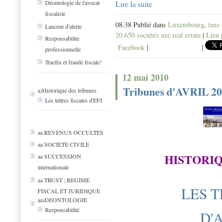
Déontologie de l'avocat
Lire la suite
fiscaliste
08:38 Publié dans
Luxembourg
,
taxe
Lanceur d'alerte
20.650 sociétés axe real estate
|
Lien 
Responsabilite
Facebook
|
|
professionnelle
Tracfin et fraude fiscale!
12 mai 2010
Tribunes d'AVRIL 2
a)Historique des tribunes
Les lettres fiscales d'EFI
aa REVENUS OCCULTES
aa SOCIETE CIVILE
HISTORIQ
aa SUCCESSION
internationale
aa TRUST ; REGIME
LES T
FISCAL ET JURIDIQUE
aa)DEONTOLOGIE
Responsabilité
D'