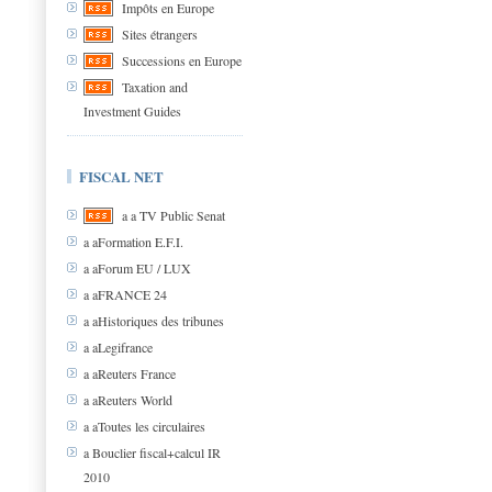
Impôts en Europe
Sites étrangers
Successions en Europe
Taxation and
Investment Guides
FISCAL NET
a a TV Public Senat
a aFormation E.F.I.
a aForum EU / LUX
a aFRANCE 24
a aHistoriques des tribunes
a aLegifrance
a aReuters France
a aReuters World
a aToutes les circulaires
a Bouclier fiscal+calcul IR
2010