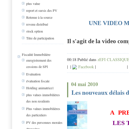
plus value
report et sursis des PV
Retenue à la source
UNE VIDEO M
revenu distribué
stock option
Titre de participation
Il s'agit de la video co
Fiscalité Immobilière
00:18 Publié dans
zEFI CLASSIQU
enregistrement des
|
|
Facebook
|
|
cessions de SPI
Evaluation
évaluation fiscale
04 mai 2010
Holding animatrice1
Les nouveaux délais d
plus values immobilières
des non residents
Plus values immobilières
A PR
des particuliers
LES 
PV des personnes morales
étrangéres