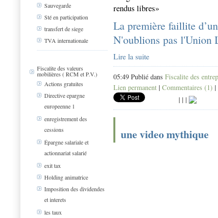
Sauvegarde
rendus libres
»
Sté en participation
La première faillite d’u
transfert de siege
N'oublions pas l'Union 
TVA internationale
Lire la suite
Fiscalite des valeurs
mobilières ( RCM et P.V.)
05:49 Publié dans
Fiscalite des entre
Actions gratuites
Lien permanent
|
Commentaires (1)
|
Directive epargne
|
|
|
europeenne 1
enregistrement des
cessions
une video mythique
Épargne salariale et
actionnariat salarié
exit tax
Holding animatrice
Imposition des dividendes
et interets
les taux