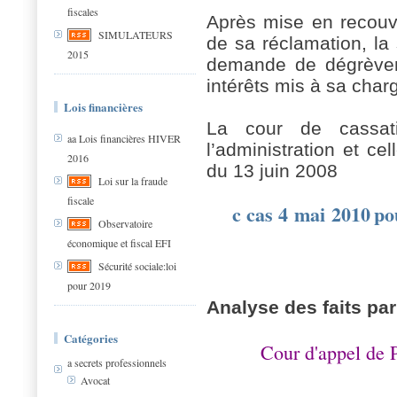
fiscales
Après mise en recouvr
SIMULATEURS
de sa réclamation, la 
2015
demande de dégrèvem
intérêts mis à sa cha
Lois financières
La cour de cassati
aa Lois financières HIVER
l’administration et ce
2016
du 13 juin 2008
Loi sur la fraude
fiscale
c cas 4 mai 2010
po
Observatoire
économique et fiscal EFI
Sécurité sociale:loi
pour 2019
Analyse des faits par
Catégories
Cour d'appel de P
a secrets professionnels
Avocat