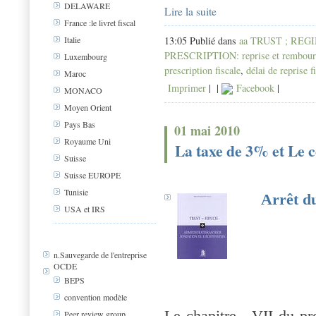
DELAWARE
Lire la suite
France :le livret fiscal
13:05 Publié dans
aa TRUST ; REG
Italie
PRESCRIPTION: reprise et rembour
Luxembourg
prescription fiscale
,
délai de reprise f
Maroc
Imprimer
|
|
Facebook
|
MONACO
Moyen Orient
Pays Bas
01 mai 2010
Royaume Uni
La taxe de 3% et Le co
Suisse
Suisse EUROPE
Tunisie
Arrêt du
USA et IRS
n.Sauvegarde de l'entreprise
OCDE
BEPS
convention modèle
Le chapitre . VII du pro
Peer review group