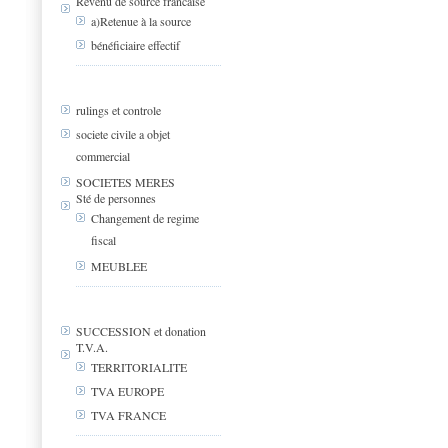
Revenu de source francaise
a)Retenue à la source
bénéficiaire effectif
rulings et controle
societe civile a objet
commercial
SOCIETES MERES
Sté de personnes
Changement de regime
fiscal
MEUBLEE
SUCCESSION et donation
T.V.A.
TERRITORIALITE
TVA EUROPE
TVA FRANCE