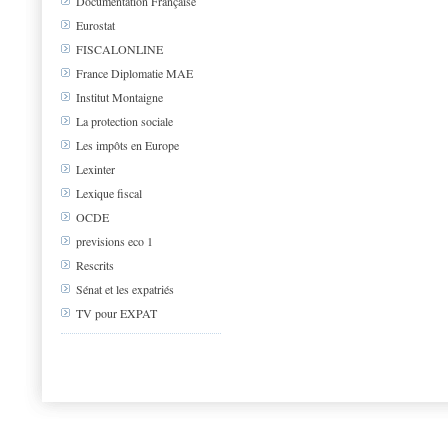
Documentation Française
Eurostat
FISCALONLINE
France Diplomatie MAE
Institut Montaigne
La protection sociale
Les impôts en Europe
Lexinter
Lexique fiscal
OCDE
previsions eco 1
Rescrits
Sénat et les expatriés
TV pour EXPAT