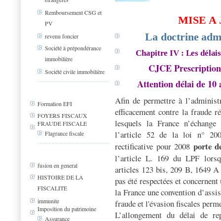
Remboursement CSG et
MISE A 
PV
La doctrine admin
revenu foncier
Société à prépondérance
Chapitre IV : Les délais
immobilière
CJCE Prescription 
Société civile immobilière
Attention délai de 10 
Afin de permettre à l’administ
Formation EFI
efficacement contre la fraude ré
FOYERS FISCAUX
lesquels la France n’échange
FRAUDE FISCALE
l’article 52 de la loi n° 2
Flagrance fiscale
porte d
rectificative pour 2008
l’article L. 169 du LPF lorsq
fusion en general
articles 123 bis, 209 B, 1649 A
HISTOIRE DE LA
pas été respectées et concernent 
FISCALITE
la France une convention d’assis
immunite
fraude et l'évasion fiscales per
Imposition du patrimoine
L’allongement du délai de rep
Assurance