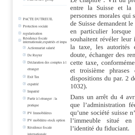
entre la Suisse et la
personnes morales qui s
PACTE DUTREUIL
de Suisse demandent le 
Protection sociale
en particulier lorsque
regularisation
souhaitent révéler leur
Résidence fiscale
internationale,expatriés et impa
la taxe, les autorité
Actionnariat salarié
doute, échanger des ren
De Ruyter
cette taxe, conforméme
Déclaration des comptes à l
etranger
et troisième phrases
Exit Tax
dispositions du par. 2 
expatrié
1032).
Impatrié
Dans un arrêt du 4 avri
Partir à l etranger : la
que l’administration fé
pratique
qu’une société suisse n’é
PV Immobilières
l’immeuble situé en 
PV mobilière-stock option
l’identité du fiduciant.
Résidence fiscale
internationale