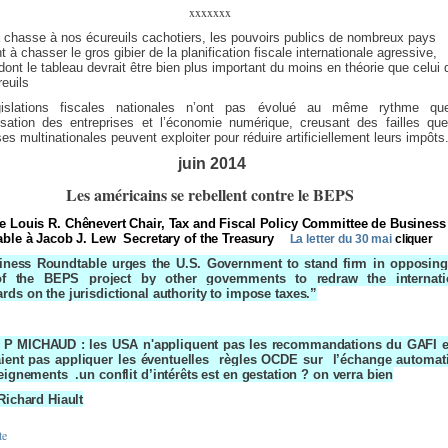
xxxxxxx
 chasse à nos écureuils cachotiers, les pouvoirs publics de nombreux pays
à chasser le gros gibier de la planification fiscale internationale agressive,
ont le tableau devrait être bien plus important du moins en théorie que celui 
euils
gislations fiscales nationales n’ont pas évolué au même rythme qu
isation des entreprises et l’économie numérique, creusant des failles que
ses multinationales peuvent exploiter pour réduire artificiellement leurs impôts
juin 2014
Les américains se rebellent contre le BEPS
de
Louis R. Chênevert Chair, Tax and Fiscal Policy Committee de Business
ble à Jacob J. Lew Secretary of the Treasury
La letter du 30 mai
cliquer
iness Roundtable urges the U.S. Government to stand firm in opposing
f the BEPS project by other governments to redraw the internati
rds on the jurisdictional authority to impose taxes.”
 P MICHAUD : les USA n'appliquent pas les recommandations du GAFI e
aient pas appliquer les
éventuelles
règles
OCDE sur
l’échange
automat
eignements
.un conflit
d’intérêts
est en gestation ? on verra bien
Richard Hiault
te