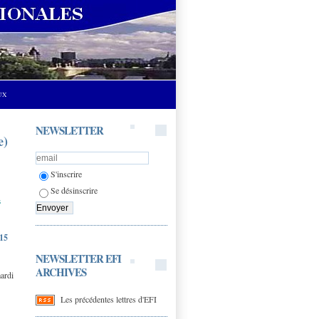
UX
NEWSLETTER
e)
S'inscrire
Se désinscrire
s
15
NEWSLETTER EFI
ARCHIVES
ardi
Les précédentes lettres d'EFI