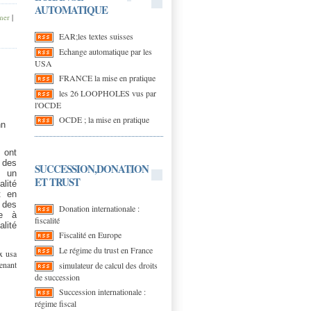
AUTOMATIQUE
mer
|
EAR;les textes suisses
Echange automatique par les
USA
FRANCE la mise en pratique
les 26 LOOPHOLES vus par
l'OCDE
OCDE ; la mise en pratique
hn
 ont
 des
SUCCESSION,DONATION
s un
ET TRUST
alité
t en
des
Donation internationale :
ce à
fiscalité
alité
Fiscalité en Europe
Le régime du trust en France
ux usa
venant
simulateur de calcul des droits
s
de succession
Succession internationale :
régime fiscal