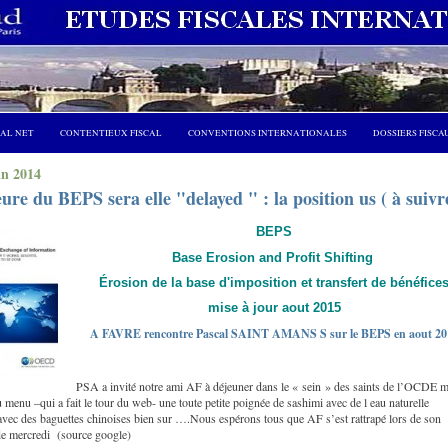
CAL NET
CONTENTIEUX FISCAL
CONVENTIONS INTERNATIONALES
DOSSIERS FISCA
in 2014
ure du BEPS sera elle "delayed " : la position us ( à suivr
BEPS
Base Erosion and Profit Shifting
Érosion de la base d'imposition et transfert de bénéfice
mise à jour aout 2015
A FAVRE rencontre Pascal SAINT AMANS S sur le BEPS en aout 20
PSA a invité notre ami AF à déjeuner dans le « sein » des saints de l’OCDE m
u menu –qui a fait le tour du web- une toute petite poignée de sashimi avec de l eau naturelle
 avec des baguettes chinoises bien sur ….Nous espérons tous que AF s’est rattrapé lors de son
de mercredi (source google)