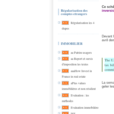
Ce sché
Régularisation des
inversi
comptes etrangers
Régularisation les 4
étapes
Devant l
avril der
IMMOBILIER
aa Patrim usagers
aa Report et sursis
The U.
d'imposition les textes
tax bi
commis
aaaHow Invest in
France in real estate
La semai
aPlus values
geler le
immobilières et non résident
Evaluation : les
méthodes
Evaluation immobilière
ISF