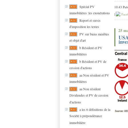
Spécial PV
10:43 Pub
immobilières :les exonérations
|
Face
Report et sursis
d'imposition les textes
25 ma
PV sur biens meubles
USA 
et objet d'art
inve
b Résident et PV
immobilières
b Résident et PV de
cession d'actions
aa Non résident et PV
immobilières
aa Non résident
Dividendes et PV de cession
d'actions
a les 6 définitions de la
Société à prépondérance
immobilière