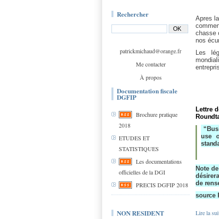
Rechercher
Apres la
comment 
chasse d
nos écur
patrickmichaud@orange.fr
Les lé
mondial
Me contacter
entrepri
À propos
Documentation fiscale
DGFIP
Lettre 
Brochure pratique
Roundta
2018
“Bus
use o
ETUDES ET
standa
STATISTIQUES
Les documentations
Note de
officielles de la DGI
désirer
de
rens
PRECIS DGFIP 2018
source 
NON RESIDENT
Lire la sui