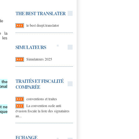
THE BEST TRANSLATER
de
le best deepl.translator
e la
 les
.
SIMULATEURS
Simulateurs 2025
TRAITÉS ET FISCALITÉ
 the
COMPARÉE
onal
conventions et traites
La convention ocde anti
t ne
évasion fiscale la liste des signataires
ique
au...
ECHANGE