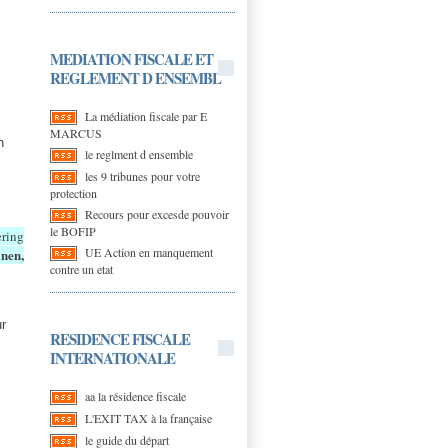
MEDIATION FISCALE ET
REGLEMENT D ENSEMBL
La médiation fiscale par E
MARCUS
n
le reglment d ensemble
les 9 tribunes pour votre
protection
Recours pour excesde pouvoir
le BOFIP
ering
UE Action en manquement
nen,
contre un etat
ur
RESIDENCE FISCALE
INTERNATIONALE
aa la résidence fiscale
L'EXIT TAX à la française
le guide du départ