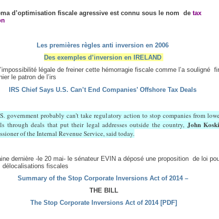
ma d’optimisation fiscale agressive est connu sous le nom de
tax
on
Les premières règles anti inversion en 2006
Des exemples d’inversion en IRELAND
’impossibilité légale de freiner cette hémorragie fiscale comme l’a souligné fi
nier le patron de l’irs
IRS Chief Says U.S. Can’t End Companies’ Offshore Tax Deals
S. government probably can’t take regulatory action to stop companies from low
John Koski
lls through deals that put their legal addresses outside the country,
sioner of the Internal Revenue Service, said today.
ne dernière -le 20 mai- le sénateur EVIN a déposé une proposition de loi po
s délocalisations fiscales
Summary of the Stop Corporate Inversions Act of 2014 –
THE BILL
The Stop Corporate Inversions Act of 2014 [PDF]