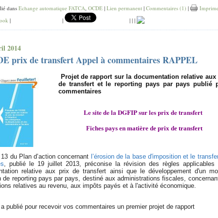
lié dans
Echange automatique FATCA
,
OCDE
|
Lien permanent
|
Commentaires (1)
|
Imprime
ook
|
|
|
|
|
ril 2014
E prix de transfert Appel à commentaires RAPPEL
Projet de rapport sur la documentation relative aux 
de transfert et le reporting pays par pays
publié 
commentaires
Le site de la DGFIP sur les prix de transfert
Fiches pays en matière de prix de transfert
n 13 du Plan d’action concernant
l’érosion de la base d'imposition et le transfe
es
, publié le 19 juillet 2013, préconise la révision des règles applicables
tation relative aux prix de transfert ainsi que le développement d'un mo
e reporting pays par pays, destiné aux administrations fiscales, concernan
ions relatives au revenu, aux impôts payés et à l'activité économique.
 publié pour recevoir vos commentaires un premier projet de rapport