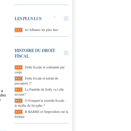
LES PLUS LUS
les tribunes les plus lues
HISTOIRE DU DROIT
FISCAL
Dette fiscale et contrainte par
corps
Dette fiscale et retrait du
passeport ??
La Paulette de Sully va t elle
a
revenir?
 des
s
O Fouquet la sécurité fiscale :
le mythe de Sisyphe ?
R.BARRE et l'imposition sur la
fortune