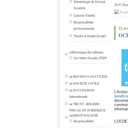
Déontologie de l'avocat
20:57 Pub
fiscaliste
Faceb
Lanceur d'alerte
Responsabilite
22 av
professionnelle
OCD
Tracfin et fraude fiscale!
a)Historique des tribunes
Les lettres fiscales d'EFI
aa REVENUS OCCULTES
aa SOCIETE CIVILE
aa SUCCESSION
L'Actio
internationale
bénéfic
documen
aa TRUST ; REGIME
commun d
informat
FISCAL ET JURIDIQUE
aa)DEONTOLOGIE
Responsabilité
L’OCDE a