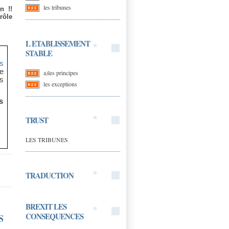
les tribunes
n !!
rôle
L ETABLISSEMENT
STABLE
s
e
a)les principes
s
les exceptions
s
TRUST
LES TRIBUNES
TRADUCTION
BREXIT LES
CONSEQUENCES
S