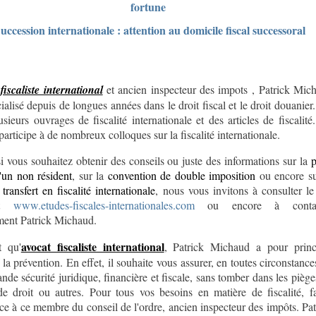
fortune
uccession internationale : attention au domicile fiscal successoral
fiscaliste international
et ancien inspecteur des impots , Patrick Mic
ialisé depuis de longues années dans le droit fiscal et le droit douanier.
lusieurs ouvrages de fiscalité internationale et des articles de fiscalité
 participe à de nombreux colloques sur la fiscalité internationale.
si vous souhaitez obtenir des conseils ou juste des informations sur la
p
'un non résident
, sur la
convention de double imposition
ou encore su
transfert en fiscalité internationale
, nous vous invitons à consulter le 
net
www.etudes-fiscales-internationales.com
ou encore à contac
ment Patrick Michaud.
avocat fiscaliste international
t qu'
, Patrick Michaud a pour princ
 la prévention. En effet, il souhaite vous assurer, en toutes circonstance
ande sécurité juridique, financière et fiscale, sans tomber dans les piège
de droit ou autres. Pour tous vos besoins en matière de fiscalité, fa
ce à ce membre du conseil de l'ordre, ancien inspecteur des impôts. Pat