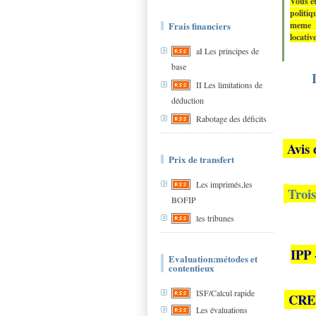
Vous et
politiq
Frais financiers
meme ém
locativ
aI Les principes de
base
II Les limitations de
déduction
Rabotage des déficits
Avis 
Prix de transfert
Les imprimés,les
Troi
BOFIP
les tribunes
IPP 
Evaluation:métodes et
contentieux
ISF/Calcul rapide
CRED 
Les évaluations