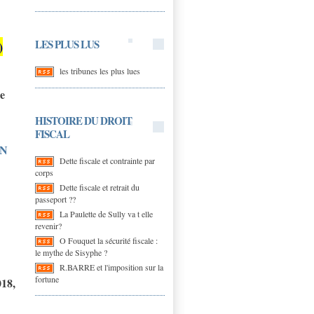
LES PLUS LUS
)
les tribunes les plus lues
le
HISTOIRE DU DROIT
FISCAL
EN
Dette fiscale et contrainte par
corps
Dette fiscale et retrait du
passeport ??
La Paulette de Sully va t elle
revenir?
O Fouquet la sécurité fiscale :
le mythe de Sisyphe ?
R.BARRE et l'imposition sur la
fortune
018,