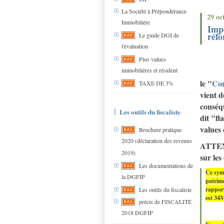
La Société à Prépondérance
29 oc
Immobilière
Impo
réfo
Le guide DGI de
l'évaluation
Plus values
immobilières et résident
le "
Com
TAXE DE 3%
vient 
conséq
Les outils du fiscaliste
dit "fl
values 
Brochure pratique
2020 (déclaration des revenus
ATTENT
2019)
sur les
Les documentations de
Ce symp
la DGFIP
patrim
rappor
Les outils du fiscaliste
est 34
précis de FISCALITE
2018 DGFIP