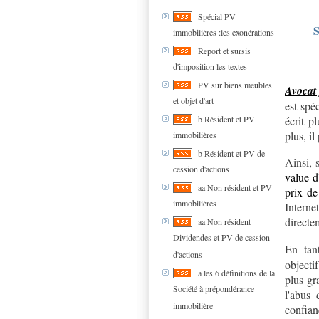
Spécial PV
S
immobilières :les exonérations
Report et sursis
d'imposition les textes
PV sur biens meubles
Avocat 
et objet d'art
est spéc
écrit p
b Résident et PV
plus, il
immobilières
b Résident et PV de
Ainsi, 
cession d'actions
value d
aa Non résident et PV
prix de 
immobilières
Inter
directe
aa Non résident
Dividendes et PV de cession
En tan
d'actions
objectif
a les 6 définitions de la
plus gr
Société à prépondérance
l'abus 
immobilière
confian