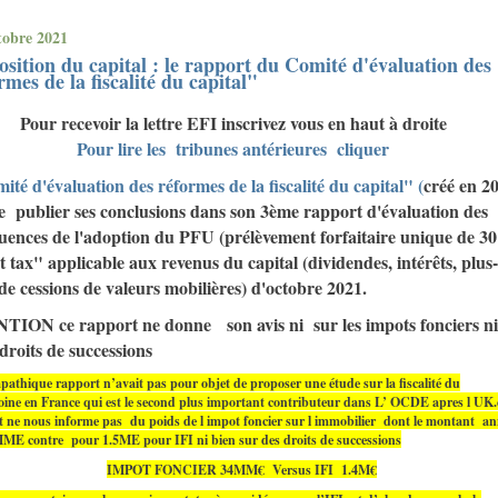
tobre 2021
sition du capital : le rapport du Comité d'évaluation des
rmes de la fiscalité du capital"
Pour recevoir la lettre EFI inscrivez vous en haut à droite
Pour lire les tribunes antérieures cliquer
ité d'évaluation des réformes de la fiscalité du capital" (
créé en 2
de publier ses conclusions dans son 3ème rapport d'évaluation des
uences de l'adoption du PFU (prélèvement forfaitaire unique de 3
at tax" applicable aux revenus du capital (dividendes, intérêts, plus-
de cessions de valeurs mobilières) d'octobre 2021.
ION ce rapport ne donne son avis ni sur les impots fonciers ni
 droits de successions
athique rapport n’avait pas pour objet de proposer une étude sur la fiscalité du
oine en France qui est le second plus important contributeur dans L’ OCDE apres l UK.
t ne nous informe pas du poids de l impot foncier sur l immobilier dont le montant an
MME contre pour 1.5ME pour IFI ni bien sur des droits de successions
IMPOT FONCIER 34MM€ Versus IFI 1.4M€