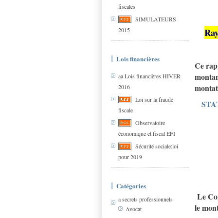
fiscales
SIMULATEURS
2015
Ray
Lois financières
Ce rapp
montant
aa Lois financières HIVER
montat
2016
Loi sur la fraude
STA
fiscale
Observatoire
économique et fiscal EFI
Sécurité sociale:loi
pour 2019
Catégories
Le Comi
a secrets professionnels
le mon
Avocat