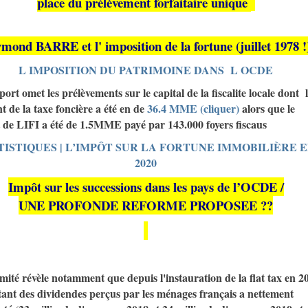
place du prélèvement forfaitaire unique
mond BARRE et l' imposition de la fortune (juillet 1978 !
L IMPOSITION DU PATRIMOINE DANS L OCDE
ort omet les prélèvements sur le capital de la fiscalite locale dont 
 de la taxe foncière a été en de
36.4 MME (cliquer)
alors que le
 de LIFI a été de 1.5MME payé par 143.000 foyers fiscaus
TISTIQUES | L’IMPÔT SUR LA FORTUNE IMMOBILIÈRE 
2020
Impôt sur les successions dans les pays de l’OCDE /
UNE PROFONDE REFORME PROPOSEE ??
té révèle notamment que depuis l'instauration de la flat tax en 2
tant des dividendes perçus par les ménages français a nettement