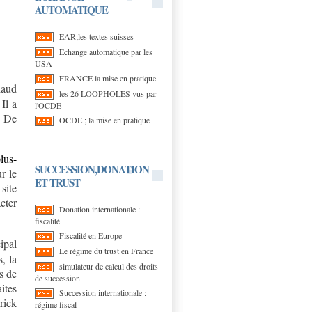
AUTOMATIQUE
EAR;les textes suisses
Echange automatique par les
USA
FRANCE la mise en pratique
haud
les 26 LOOPHOLES vus par
 Il a
l'OCDE
. De
OCDE ; la mise en pratique
lus-
SUCCESSION,DONATION
r le
ET TRUST
site
ter
Donation internationale :
fiscalité
Fiscalité en Europe
ipal
Le régime du trust en France
s, la
simulateur de calcul des droits
s de
de succession
ites
Succession internationale :
rick
régime fiscal