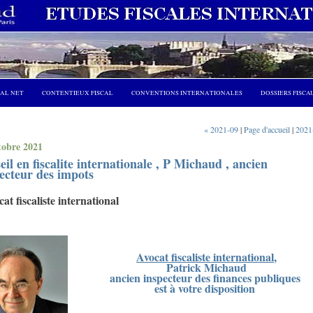
CAL NET
CONTENTIEUX FISCAL
CONVENTIONS INTERNATIONALES
DOSSIERS FISCA
« 2021-09
|
Page d'accueil
|
2021
tobre 2021
eil en fiscalite internationale , P Michaud , ancien
ecteur des impots
at fiscaliste international
Avocat fiscaliste international
,
Patrick Michaud
ancien inspecteur des finances publiques
est à votre disposition