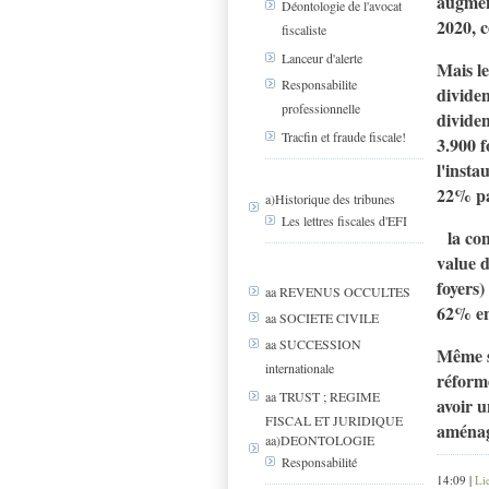
augment
Déontologie de l'avocat
2020, c
fiscaliste
Lanceur d'alerte
Mais le
Responsabilite
dividen
professionnelle
dividen
Tracfin et fraude fiscale!
3.900 f
l'insta
22% pa
a)Historique des tribunes
Les lettres fiscales d'EFI
la conc
value d
foyers
aa REVENUS OCCULTES
62% en
aa SOCIETE CIVILE
aa SUCCESSION
Même si
internationale
réforme
aa TRUST ; REGIME
avoir u
FISCAL ET JURIDIQUE
aménag
aa)DEONTOLOGIE
Responsabilité
14:09 |
Li