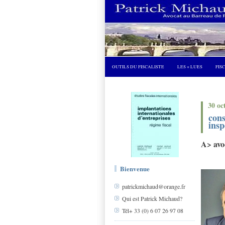
OUTILS DU FISCALISTE
LES + LUES
FIS
30 oc
cons
insp
A> avoc
Bienvenue
patrickmichaud@orange.fr
Qui est Patrick Michaud?
Tél+ 33 (0) 6 07 26 97 08