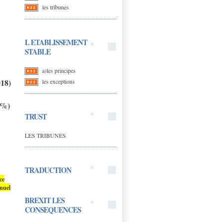
les tribunes
L ETABLISSEMENT
STABLE
a)les principes
018)
les exceptions
0%)
TRUST
LES TRIBUNES
TRADUCTION
ce
nuel
BREXIT LES
CONSEQUENCES