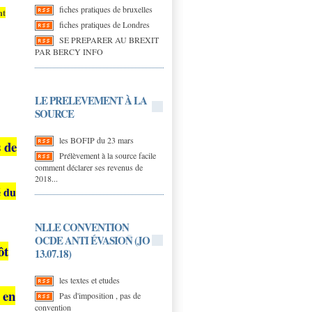
fiches pratiques de bruxelles
nt
fiches pratiques de Londres
SE PREPARER AU BREXIT
PAR BERCY INFO
LE PRELEVEMENT À LA
SOURCE
les BOFIP du 23 mars
 de
Prélèvement à la source facile
comment déclarer ses revenus de
2018...
é du
NLLE CONVENTION
OCDE ANTI ÉVASION (JO
ôt
13.07.18)
les textes et etudes
 en
Pas d'imposition , pas de
convention