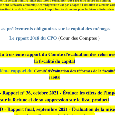
es un certain nombre –mais pas totos à considérer que l’IFI est d’abord un symbole
ue dont l efficactie économique et budgétaire n’est pas adapté à l situation et certains ose
ettre l idee de le fusionner dans l impot foncier du moins pour les biens a forte valeur
e
Les prélèvements obligatoires sur le capital des ménages
Le rpport 2018 du CPO
(Cour des Comptes )
du troisième rapport du Comité d'évaluation des réformes
la fiscalité du capital
sième rapport du
Comité d'évaluation des réformes de la fiscalit
capital
- Rapport n° 36, octobre 2021 - Évaluer les effets de l’imp
sur la fortune et de sa suppression sur le tissu producti
- Rapport final, septembre 2021 - Évaluation de la mise