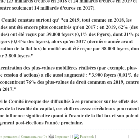
é (23 milliards d'euros en 2018 et 24 milliards d'euros en 2019 et
ontre seulement 14 milliards d'euros en 2017).
 Comité constate surtout qu' "en 2019, tout comme en 2018, les
des ont été encore plus concentrés qu'en 2017 : en 2019, 62% (des
des) ont été reçus par 39.000 foyers (0,1% des foyers), dont 31% p
oyers (0,01% des foyers), alors qu'en 2017 (dernière année avant
uration de la flat tax) la moitié avait été reçue par 38.000 foyers, don
r 3.800 foyers."
entration des plus-values mobilières réalisées (par exemple, plus-
e cession d'actions) a elle aussi augmenté : "3.900 foyers (0,01% de
) concentrent 76% des plus-values de droit commun en 2019, contre
 2017."
 le Comité invoque des difficultés à se prononcer sur les effets des
s de la fiscalité du capital, ces chiffres assez révélateurs pourraient
ne influence significative quant à l'avenir de la flat tax et son potent
ement post-élections l'année prochaine.
en permanent
|
Commentaires (0)
|
Imprimer
|
|
Facebook
|
|