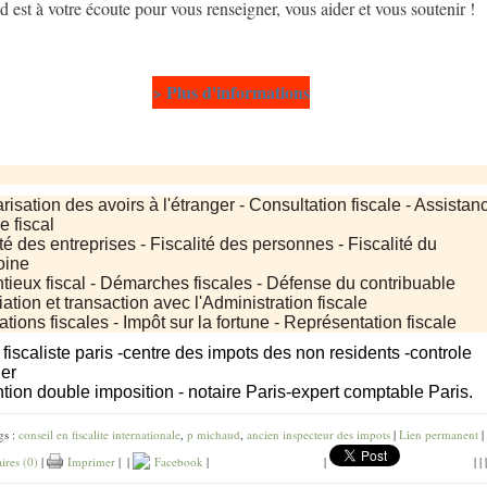
 est à votre écoute pour vous renseigner, vous aider et vous soutenir !
> Plus d'informations
isation des avoirs à l'étranger -
Consultation fiscale - Assistan
e fiscal
té des entreprises - Fiscalité des personnes - Fiscalité du
oine
tieux fiscal - Démarches fiscales - Défense du contribuable
ation et transaction avec l'Administration fiscale
tions fiscales - Impôt sur la fortune - Représentation fiscale
fiscaliste paris
-
centre des impots des non residents
-
controle
er
tion double imposition
-
notaire Paris
-
expert comptable Paris
.
gs :
conseil en fiscalite internationale
,
p michaud
,
ancien inspecteur des impots
|
Lien permanent
|
res (0)
|
Imprimer
|
|
Facebook
|
|
|
|