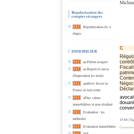
Michaud
Régularisation des
comptes etrangers
Régularisation les 4
étapes
C
IMMOBILIER
Régular
contrôl
aa Patrim usagers
Fiscali
aa Report et sursis
patrim
d'imposition les textes
Conten
Négoci
aaaHow Invest in
Déclara
France in real estate
avocat 
aPlus values
douani
immobilières et non résident
conven
Evaluation : les
méthodes
15:44 | Ta
Evaluation immobilière
Commentai
ISF