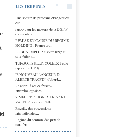
LES TRIBUNES
Une societe de personne étrangère est
elle...
rapport sur les moyens de la DGFiP
ar
consacrés à...
REMISE EN CAUSE DU REGIME
HOLDING . France art...
t
LE BON IMPOT : assiette large et
taux faible /...
TURGOT, SULLY, COLBERT et le
rapport du FMI(...
s
lE NOUVEAU LANCEUR D
ALERTE TRACFIN :d'abord...
Relations fiscales franco-
luxembourgeoises...
SIMPLIFICATION DU RESCRIT
VALEUR pour les PME
Fiscalité des successions
iel
internationales...
Régime du contrôle des prix de
transfert