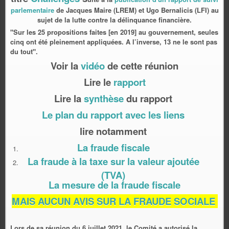
parlementaire
de Jacques Maire (LREM) et Ugo Bernalicis (LFI) au
sujet de la lutte contre la délinquance financière.
"Sur les 25 propositions faites [en 2019] au gouvernement, seules
cinq ont été pleinement appliquées. A l’inverse, 13 ne le sont pas
du tout".
Voir la
vidéo
de cette réunion
Lire le
rapport
Lire la
synthèse
du rapport
Le plan du rapport avec les liens
lire notamment
La fraude fiscale
La fraude à la taxe sur la valeur ajoutée
(TVA)
La mesure de la fraude fiscale
MAIS AUCUN AVIS SUR LA FRAUDE SOCIALE
Lors de sa réunion du 6 juillet 2021, le Comité a autorisé la