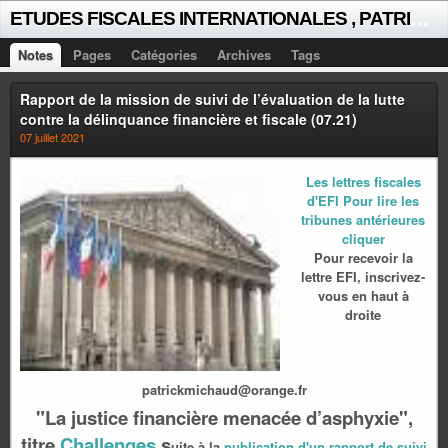
E
TUDES FISCALES INTERNATIONALES , PATRICK MICHAUD
Notes
Pages
Catégories
Archives
Tags
Rapport de la mission de suivi de l’évaluation de la lutte
contre la délinquance financière et fiscale (07.21)
07 juillet 2021
Les lettres fiscales
d'EFI Pour lire les
tribunes antérieures
cliquer
Pour recevoir la
lettre EFI, inscrivez-
vous en haut à
droite
patrickmichaud@orange.fr
"La justice financière menacée d’asphyxie",
titre
Challenges
s
uite à la
publication d'un rapport de suivi