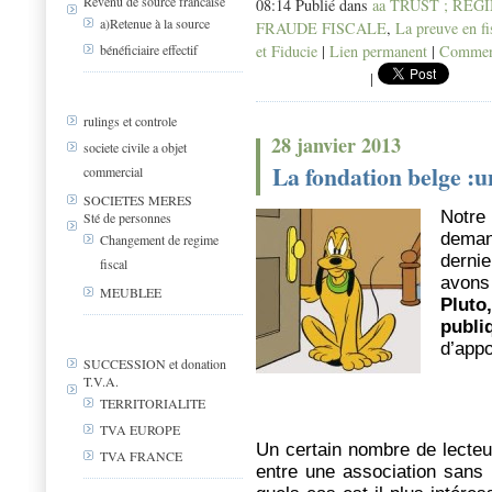
Revenu de source francaise
08:14 Publié dans
aa TRUST ; REG
a)Retenue à la source
FRAUDE FISCALE
,
La preuve en fi
et Fiducie
|
Lien permanent
|
Comment
bénéficiaire effectif
|
rulings et controle
28 janvier 2013
societe civile a objet
La fondation belge :u
commercial
SOCIETES MERES
Notre
Sté de personnes
deman
Changement de regime
derni
fiscal
avons
MEUBLEE
Plut
publi
d’appo
SUCCESSION et donation
T.V.A.
TERRITORIALITE
TVA EUROPE
Un certain nombre de lecteu
TVA FRANCE
entre une association sans 