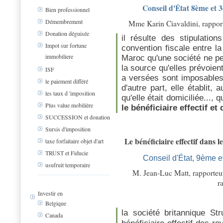
Conseil d'État 8ème et
Bien professionnel
Démembrement
Mme Karin Ciavaldini, rappo
Donation déguisée
il résulte des stipulation
Impot sur fortune
convention fiscale entre l
immobiliere
Maroc qu'une société ne pe
la source qu'elles prévoient
ISF
a versées sont imposables 
le paiement différé
d'autre part, elle établit, 
les taux d 'imposition
qu'elle était domiciliée...,
Plus value mobilière
le bénéficiaire effectif et
SUCCESSION et donation
Sursis d'imposition
Le bénéficiaire effectif dans 
taxe forfaitaire objet d'art
TRUST et Fiducie
Conseil d'État, 9ème e
usufruit temporaire
M. Jean-Luc Matt, rapporte
r
Investir en
Belgique
la société britannique Str
Canada
bénéficiaire effectif des re