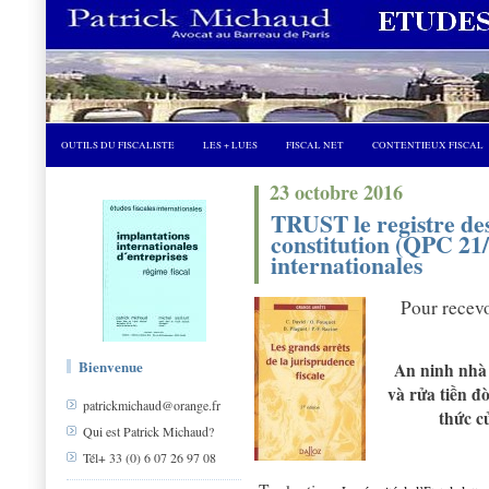
OUTILS DU FISCALISTE
LES + LUES
FISCAL NET
CONTENTIEUX FISCAL
23 octobre 2016
TRUST le registre des
constitution (QPC 21/
internationales
Pour recevo
Bienvenue
An ninh nhà
và rửa tiền đ
patrickmichaud@orange.fr
thức củ
Qui est Patrick Michaud?
Tél+ 33 (0) 6 07 26 97 08