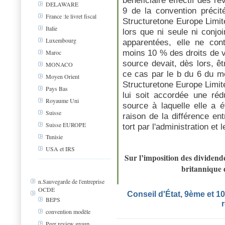
DELAWARE
9 de la convention précité
France :le livret fiscal
Structuretone Europe Limit
Italie
lors que ni seule ni conjo
Luxembourg
apparentées, elle ne cont
moins 10 % des droits de vo
Maroc
source devait, dès lors, ê
MONACO
ce cas par le b du 6 du mê
Moyen Orient
Structuretone Europe Limi
Pays Bas
lui soit accordée une réd
Royaume Uni
source à laquelle elle a é
Suisse
raison de la différence en
Suisse EUROPE
tort par l'administration et
Tunisie
USA et IRS
Sur l’imposition des dividend
britannique d
n.Sauvegarde de l'entreprise
OCDE
Conseil d'État, 9ème et 1
BEPS
convention modèle
Peer review group