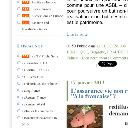
Impôts en Europe
comme pour une ASBL – d'u
Sites étrangers
pour poursuivre un but non-l
Successions en Europe
réalisation d'un but désinté
est le patrimoine.
Taxation and
Investment Guides
Lire la suite
08:50 Publié dans
aa SUCCESSION in
FISCAL NET
JURIDIQUE
,
Belgique
,
FRAUDE F
a a TV Public Senat
Fiducie
|
Lien permanent
|
Commentai
a aFormation E.F.I.
|
a aForum EU / LUX
a aFRANCE 24
17 janvier 2013
a aHistoriques des tribunes
L'assurance vie non r
a aLegifrance
"à la francaise"?
a aReuters France
a aReuters World
rediffu
a aToutes les circulaires
deman
a Bouclier fiscal+calcul IR
a
2010