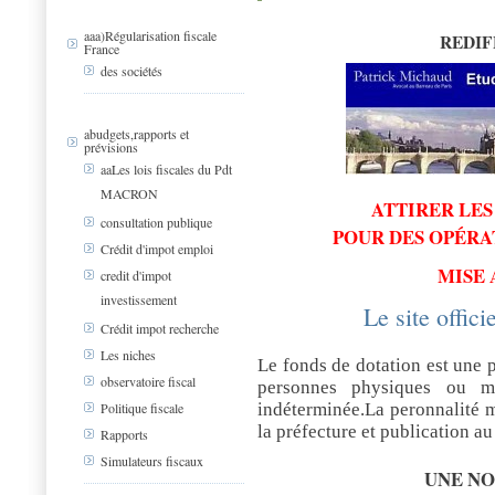
aaa)Régularisation fiscale
REDIF
France
des sociétés
abudgets,rapports et
prévisions
aaLes lois fiscales du Pdt
MACRON
ATTIRER LES
consultation publique
POUR DES OPÉRA
Crédit d'impot emploi
MISE 
credit d'impot
investissement
Le site offici
Crédit impot recherche
Les niches
Le fonds de dotation est une 
observatoire fiscal
personnes physiques ou m
indéterminée.La peronnalité m
Politique fiscale
la préfecture et publication au 
Rapports
Simulateurs fiscaux
UNE N