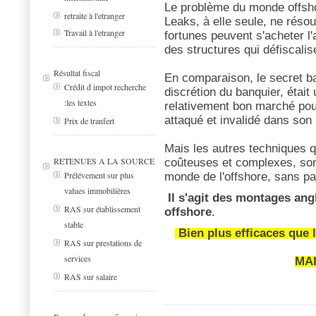
Le problème du monde offshor
retraite à l'etranger
Leaks, à elle seule, ne réso
Travail à l'etranger
fortunes peuvent s'acheter l'
des structures qui défiscalis
Résultat fiscal
En comparaison, le secret ba
Crédit d impot recherche
discrétion du banquier, était
:les textes
relativement bon marché pour
attaqué et invalidé dans son
Prix de tranfert
Mais les autres techniques qu
RETENUES A LA SOURCE
coûteuses et complexes, sont
Prélévement sur plus
monde de l'offshore, sans pa
values immobilières
Il s'agit des montages ang
RAS sur établissement
offshore
.
stable
Bien plus efficaces que l
RAS sur prestations de
services
MAI
RAS sur salaire