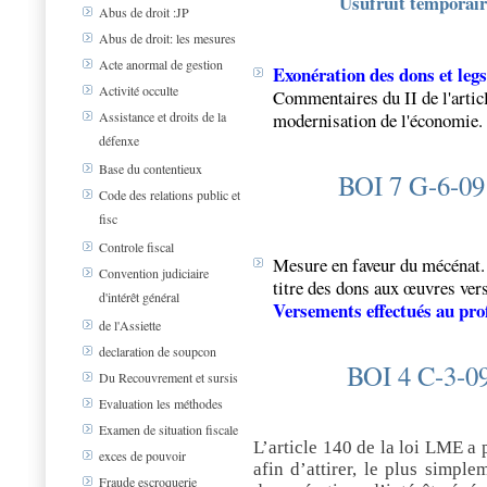
Usufruit temporaire 
Abus de droit :JP
Abus de droit: les mesures
Acte anormal de gestion
Exonération des dons et legs
Activité occulte
Commentaires du II de l'artic
modernisation de l'économie.
Assistance et droits de la
défenxe
Base du contentieux
BOI 7 G-6-09
Code des relations public et
fisc
Controle fiscal
Mesure en faveur du mécénat. 
Convention judiciaire
titre des dons aux œuvres vers
d'intérêt général
Versements effectués au prof
de l'Assiette
declaration de soupcon
BOI 4 C-3-09
Du Recouvrement et sursis
Evaluation les méthodes
Examen de situation fiscale
L’article 140 de la loi LME a 
exces de pouvoir
afin d’attirer, le plus simpl
Fraude escroquerie