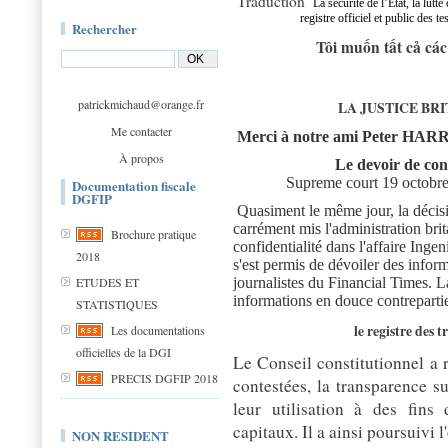
Traduction
La sécurité de l’Etat, la lutt
registre officiel et public des 
Rechercher
Tôi muốn tất cả cá
patrickmichaud@orange.fr
LA JUSTICE BR
Me contacter
Merci à notre ami Peter HA
À propos
Le devoir de conf
Supreme court 19 octobre
Documentation fiscale
DGFIP
Quasiment le même jour, la déc
carrément mis l'administration bri
Brochure pratique
confidentialité dans l'affaire I
2018
s'est permis de dévoiler des infor
journalistes du Financial Times. La
ETUDES ET
informations en douce contreparti
STATISTIQUES
le registre des 
Les documentations
officielles de la DGI
Le Conseil constitutionnel a r
PRECIS DGFIP 2018
contestées, la transparence sur
leur utilisation à des fins
capitaux. Il a ainsi poursuivi l
NON RESIDENT