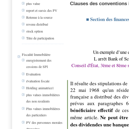
Clauses des conventions i
plus value
report et sursis des PV
Retenue à la source
■ Section des finance
revenu distribué
stock option
Titre de participation
Un exemple d’une dé
Fiscalité Immobilière
L arrêt Bank of Sco
enregistrement des
Conseil d'État, 3ème et 8ème 
cessions de SPI
Evaluation
évaluation fiscale
Il résulte des stipulations d
Holding animatrice1
22 mai 1968 qu'un réside
plus values immobilières
française a distribué des di
des non residents
prévus aux paragraphes 6
Plus values immobilières
bénéficiaire effectif
de ces
des particuliers
Ne peut êtr
même article.
PV des personnes morales
des dividendes une banque
étrangéres