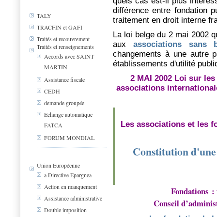
quels cas est-il plus intéres
différence entre fondation p
TALY
traitement en droit interne fr
TRACFIN et GAFI
La loi belge du 2 mai 2002 qu
Traités et recouvrement
aux
associations sans b
Traités et renseignements
changements à une autre par
Accords avec SAINT
établissements d'utilité publi
MARTIN
2 MAI 2002
Loi sur les
Assistance fiscale
associations international
CEDH
demande groupée
Echange automatique
Les associations et les f
FATCA
FORUM MONDIAL
Constitution d'une
Union Européenne
a Directive Epargnea
Action en manquement
Fondations : 
Assistance administrative
Conseil d’administ
Double imposition