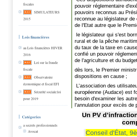
fiscales
pouvoir réglementaire d'ex
pouvoirs reconnus au Présid
SIMULATEURS
reconnue au législateur de 
2015
de l'Etat autre que le Premi
le législateur qui s'est bor
Lois financières
rural et de la pêche maritim
du taux de la taxe en caus
aa Lois financières HIVER
confié un pouvoir réglemen
2016
de l'agriculture et du budge
Loi sur la fraude
fiscale
dès lors, le Premier minist
dispositions en cause ;
Observatoire
économique et fiscal EFI
L’association des utilisateu
européenne (Audace) est fon
Sécurité sociale:loi
besoin d'examiner les autr
pour 2019
l'annulation pour excès de p
Un PV d’infractio
Catégories
comp
a secrets professionnels
Avocat
Conseil d'État, 