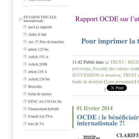
Rapport OCDE sur l’uti
EVASION FISCALE
internationale
aaa Les rapports
Aides d 'etat
Pour imprimer la t
Art. 57 Prix de transfert;
article 123 bis
Article 155 A
11:42 Publié dans
aa TRUST ; REG
Article 209B
prévisions
,
Fiscalite des valeurs mob
article 238 A
SUCCESSION et donation
,
TRUST e
Article 238 bis
fonds de dotation
|
Lien permanent
|
Bruxelles
|
Delai de reprise
ETNC Art 238 OA bis
01 février 2014
Financement hybride
OCDE : le bénéficiaire
Fraude à la TVA
internationale ?!
taxe de 3%
CLARIFI