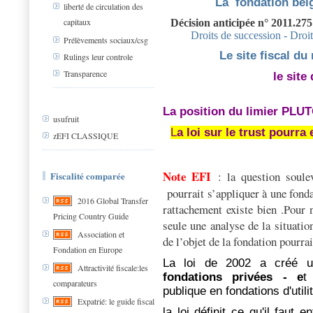
La fondation belg
liberté de circulation des
capitaux
Décision anticipée n° 2011.27
Droits de succession - Droit
Prélèvements sociaux/csg
Le site fiscal du
Rulings leur controle
Transparence
le site
La position du limier PLU
usufruit
L
a loi sur le trust pourra
zEFI CLASSIQUE
Note EFI
: la question soule
Fiscalité comparée
pourrait s’appliquer à une fonda
2016 Global Transfer
rattachement existe bien .Pour n
Pricing Country Guide
seule une analyse de la situati
Association et
de l’objet de la fondation pourra
Fondation en Europe
La loi de 2002 a créé u
Attractivité fiscale:les
fondations privées - e
t
comparateurs
publique en fondations d'utili
Expatrié: le guide fiscal
la loi définit ce qu'il faut 