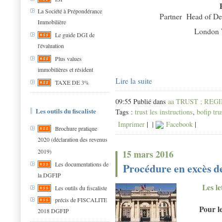
La Société à Prépondérance
Partner Head of De
Immobilière
London 
Le guide DGI de
l'évaluation
Plus values
immobilières et résident
Lire la suite
TAXE DE 3%
09:55 Publié dans
aa TRUST ; REG
Les outils du fiscaliste
Tags :
trust les instructions
,
bofip tru
Imprimer
|
|
Facebook
|
Brochure pratique
2020 (déclaration des revenus
2019)
15 mars 2016
Les documentations de
Procédure en excès d
la DGFIP
Les le
Les outils du fiscaliste
précis de FISCALITE
Pour le
2018 DGFIP