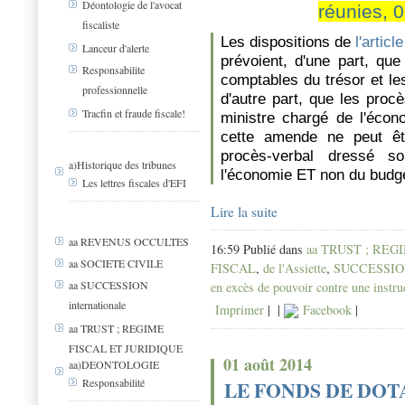
Déontologie de l'avocat
réunies, 
fiscaliste
Les dispositions de
l'artic
Lanceur d'alerte
prévoient, d'une part, que
Responsabilite
comptables du trésor et le
professionnelle
d'autre part, que les proc
Tracfin et fraude fiscale!
ministre chargé de l'écono
cette amende ne peut êtr
procès-verbal dressé so
a)Historique des tribunes
l'économie ET non du budg
Les lettres fiscales d'EFI
Lire la suite
aa REVENUS OCCULTES
16:59 Publié dans
aa TRUST ; REG
aa SOCIETE CIVILE
FISCAL
,
de l'Assiette
,
SUCCESSION 
aa SUCCESSION
en excès de pouvoir contre une instru
internationale
Imprimer
|
|
Facebook
|
aa TRUST ; REGIME
FISCAL ET JURIDIQUE
01 août 2014
aa)DEONTOLOGIE
Responsabilité
LE FONDS DE DOT