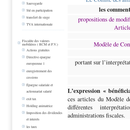
Sauvegarde
les comment
Sté en participation
transfert de siege
propositions de modif
TVA internationale
Articl
Fiscalite des valeurs
Modèle de Con
mobilières ( RCM et P.V.)
Actions gratuites
Directive epargne
portant sur l’interprét
europeenne 1
enregistrement des
cessions
Épargne salariale et
L’expression « bénéficia
actionnariat salarié
ces articles du Modèle d
exit tax
différentes interprét
Holding animatrice
Imposition des dividendes
administrations fiscales.
et interets
les taux