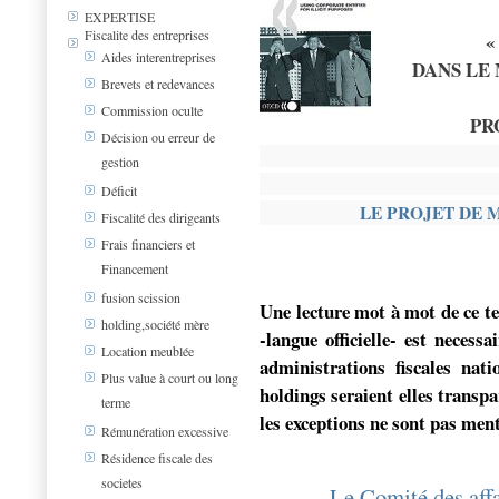
EXPERTISE
Fiscalite des entreprises
«
Aides interentreprises
DANS LE
Brevets et redevances
Commission oculte
PR
Décision ou erreur de
gestion
Déficit
LE PROJET DE 
Fiscalité des dirigeants
Frais financiers et
Financement
fusion scission
Une lecture mot à mot de ce t
holding,société mère
-langue officielle- est neces
Location meublée
administrations fiscales nati
Plus value à court ou long
holdings seraient elles transpa
terme
les exceptions ne sont pas ment
Rémunération excessive
Résidence fiscale des
societes
Le Comité des affa