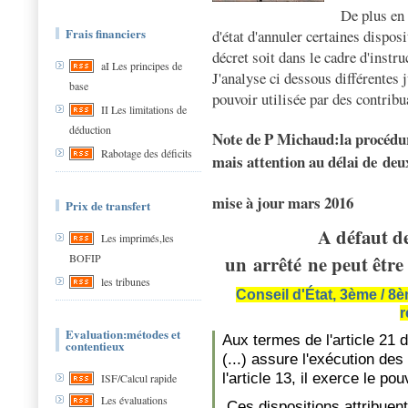
De plus en
Frais financiers
d'état d'annuler certaines dispos
décret soit dans le cadre d'instru
aI Les principes de
J'analyse ci dessous différentes
base
pouvoir utilisée par des contrib
II Les limitations de
déduction
Note de P Michaud:la procédure
Rabotage des déficits
mais attention au délai de deu
mise à jour mars 2016
Prix de transfert
A défaut de
Les imprimés,les
BOFIP
un
arrêté
ne peut être 
les tribunes
Conseil d'État, 3ème / 8è
r
Evaluation:métodes et
Aux termes de l'article 21 d
contentieux
(...) assure l'exécution de
l'article 13, il exerce le pou
ISF/Calcul rapide
Les évaluations
Ces dispositions attribuent