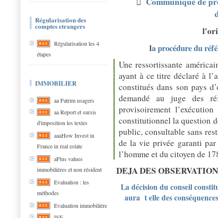

Communiqué de pr
Régularisation des
comptes etrangers
l'or
Régularisation les 4
l
a procédure du référ
étapes
Une ressortissante américain
ayant à ce titre déclaré à l’
IMMOBILIER
constitués dans son pays d’
demandé au juge des réf
aa Patrim usagers
provisoirement l’exécution
aa Report et sursis
constitutionnel la question d
d'imposition les textes
public, consultable sans res
aaaHow Invest in
de la vie privée garanti par
France in real estate
l’homme et du citoyen de 1
aPlus values
DEJA DES OBSERVATIO
immobilières et non résident
Evaluation : les
La décision du conseil constitu
méthodes
aura t elle des conséquences 
Evaluation immobilière
ISF