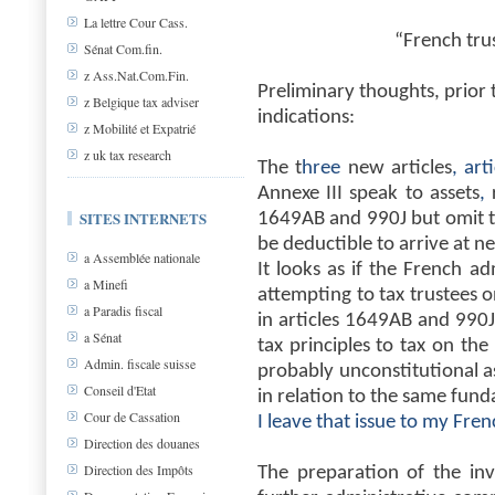
La lettre Cour Cass.
“French tru
Sénat Com.fin.
z Ass.Nat.Com.Fin.
Preliminary thoughts, prior 
z Belgique tax adviser
indications:
z Mobilité et Expatrié
z uk tax research
The t
hree
new articles
, art
Annexe III speak to assets
,
r
SITES INTERNETS
1649AB and 990J but omit to 
be deductible to arrive at n
a Assemblée nationale
It looks as if the French ad
a Minefi
attempting to tax trustees o
a Paradis fiscal
in articles 1649AB and 990J
a Sénat
tax principles to tax on the
Admin. fiscale suisse
probably unconstitutional as
Conseil d'Etat
in relation to the same fund
Cour de Cassation
I leave that issue to my Fren
Direction des douanes
Direction des Impôts
The preparation of the in