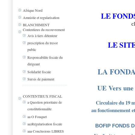
Afrique Nord
LE FOND
Amnistie et regularisation
c
BLANCHIMENT
Contentieux du recouvrement
Avis à tiers détenteur
LE SIT
prescription du tresor
public
Responsabilite fiscale du
dirigeant
LA FONDA
Solidarité fiscale
Sursis de paiement
UE Vers une 
CONTENTIEUX FISCAL
Circulaire du 19 m
a Question prioritaire de
au fonctionnement et
constitutionnalite
aa O Fouquet
aa)Régularisation fiscale
BOFIP FONDS D
aaa Conclusions LIBRES