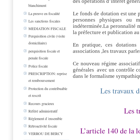
des opérations d’intérêt généra
blanchiment
Le fonds de dotation est une 
La preuve en fiscalité
personnes physiques ou m
Les sanctions fiscales
indéterminée.La peronnalité m
MEDIATION FISCALE
la préfecture et publication au 
Perquisition civile (visite
domiciliaire)
En pratique, ces dotations
associations ,les travaux parle
perquisition fiscale et
penale fiscale
Ce nouveau régime associatif
Police fiscale
générales
avec un contrôle co
PRESCRIPTION: reprise
dans le formalisme sympathiq
et remboursement
Les travaux d
Protection du contribuable
et rescrit
Recours gracieux
Les t
Référé administratif
Réglement d 'ensemble
Rétroactivité fiscale
L’article 140 de la
VERROU DE BERCY