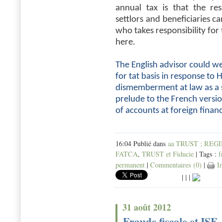
annual tax is that the res
settlors and beneficiaries c
who takes responsibility for
here.
The English advisor could we
for tat basis in response to 
dismemberment at law as a set
prelude to the French versi
of accounts at foreign financ
16:04 Publié dans
aa TRUST ; REG
FATCA
,
TRUST et Fiducie
| Tags :
f
permanent
|
Commentaires (0)
|
Im
|
|
|
31 août 2012
Fraude fiscale et ISF