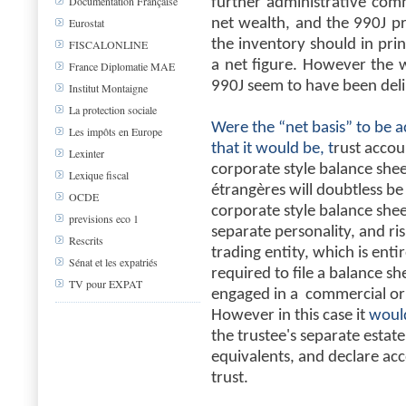
Documentation Française
further administrative com
net wealth, and the 990J pr
Eurostat
the inventory should in princ
FISCALONLINE
a net figure. However the 
France Diplomatie MAE
990J seem to have been delib
Institut Montaigne
La protection sociale
Were the “net basis” to be a
Les impôts en Europe
that it would be, t
rust accou
Lexinter
corporate style balance shee
Lexique fiscal
étrangères will doubtless be 
OCDE
corporate style balance she
previsions eco 1
separate personality, and ri
Rescrits
trading entity, which is enti
Sénat et les expatriés
required to file a balance s
TV pour EXPAT
engaged in a commercial or i
However in this case it
woul
the trustee's separate estate
equivalents, and declare ac
trust.