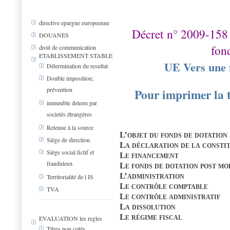
directive epargne europeenne
Décret n° 2009-158 
DOUANES
fon
droit de communication
ETABLISSEMENT STABLE
UE Vers une 
Détermination du resultat
Double imposition;
prévention
Pour imprimer la t
immeuble detenu par
societés étrangères
Retenue à la source
L’objet du fonds de dotation
Siège de direction
La déclaration de la constit
Siège social fictif et
Le financement
frauduleux
Le fonds de dotation post m
L’administration
Territorialité de l IS
Le contrôle comptable
TVA
Le contrôle administratif
La dissolution
Le régime fiscal
EVALUATION les regles
Titres non cotés