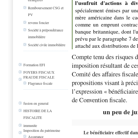
l'usufruit d'actions à di
Remboursement CSG et
spécialement émises par une 
PV
mère américaine dans le cad
revenu foncier
comme un emprunt contracté
Société à prépondérance
banque britannique, dont l'
immobilière
prévu par le paragraphe 7 de l
attaché aux distributions de l
Société civile immobilière
Compte tenu des risques d
imposition résultant de ces
Formation EFI
Comité des affaires fisca
FOYERS FISCAUX
FRAUDE FISCALE
propositions visant à préci
Flagrance fiscale
l’expression « bénéficiair
de Convention fiscale.
fusion en general
un peu de j
HISTOIRE DE LA
FISCALITE
immunite
Imposition du patrimoine
Le bénéficiaire effectif da
Assurance