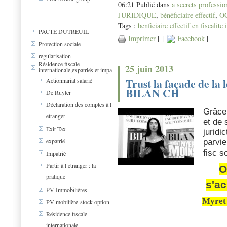
06:21 Publié dans
a secrets professio
JURIDIQUE
,
bénéficiaire effectif
,
O
Tags :
benficiaire effectif en fiscalite
PACTE DUTREUIL
Imprimer
|
|
Facebook
|
Protection sociale
regularisation
Résidence fiscale
25 juin 2013
internationale,expatriés et impa
Trust la façade de la 
Actionnariat salarié
BILAN CH
De Ruyter
Déclaration des comptes à l
Grâce 
etranger
et de 
Exit Tax
juridi
expatrié
parvie
fisc s
Impatrié
Partir à l etranger : la
O
pratique
s'ac
PV Immobilières
Myret
PV mobilière-stock option
Résidence fiscale
internationale