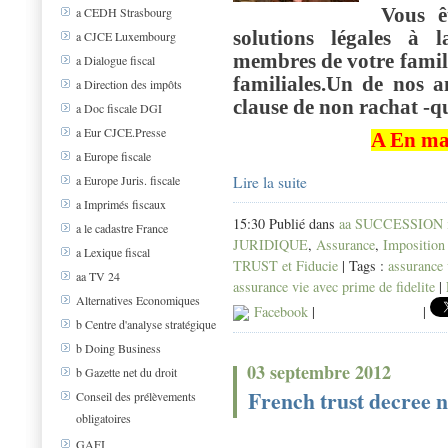
Vous ê
a CEDH Strasbourg
solutions légales à 
a CJCE Luxembourg
membres de votre famill
a Dialogue fiscal
familiales.Un de nos a
a Direction des impôts
clause de non rachat -q
a Doc fiscale DGI
a Eur CJCE.Presse
A En mat
a Europe fiscale
Lire la suite
a Europe Juris. fiscale
a Imprimés fiscaux
15:30 Publié dans
aa SUCCESSION in
a le cadastre France
JURIDIQUE
,
Assurance
,
Imposition
a Lexique fiscal
TRUST et Fiducie
| Tags :
assurance 
aa TV 24
assurance vie avec prime de fidelite
|
Alternatives Economiques
Facebook
|
|
b Centre d'analyse stratégique
b Doing Business
03 septembre 2012
b Gazette net du droit
French trust decree n
Conseil des prélèvements
obligatoires
GAFI