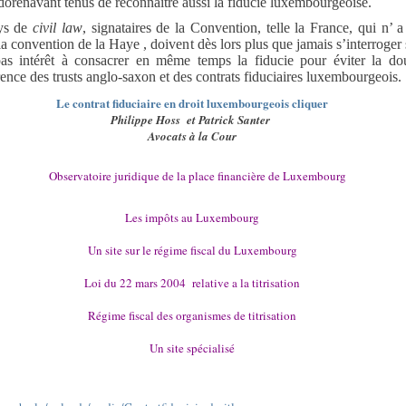
 dorénavant tenus de reconnaître aussi la fiducie luxembourgeoise.
ys de
civil law
,
signataires de la Convention, telle la France, qui n’ a
 la convention de la Haye , doivent dès lors plus que jamais s’interroger 
as intérêt à consacrer en même temps la fiducie pour éviter la do
ence des trusts anglo-saxon et des contrats fiduciaires luxembourgeois.
Le contrat fiduciaire en droit luxembourgeois cliquer
Philippe Hoss
et Patrick Santer
Avocats à la Cour
Observatoire juridique de la place financière de Luxembourg
Les impôts au Luxembourg
Un site sur le régime fiscal du Luxembourg
Loi du 22 mars 2004
relative a la titrisation
Régime fiscal des organismes de titrisation
Un site spécialisé