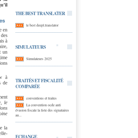
u’il
THE BEST TRANSLATER
res
le best deepl.translator
e en
 des
is à
SIMULATEURS
ire,
t un
gime
Simulateurs 2025
ions
aw à
TRAITÉS ET FISCALITÉ
s de
COMPARÉE
ment
conventions et traites
, le
La convention ocde anti
ions
évasion fiscale la liste des signataires
oine
au...
e la
lle-
ECHANGE