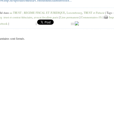
ww.ehp.lu/uploads/media/Contratfiduciairedroitlux...
lié dans
aa TRUST ; REGIME FISCAL ET JURIDIQUE
,
Luxembourg
,
TRUST et Fiducie
| Tags :
 :trust et contrat fiduciaire
,
avocat fiscaliste paris
|
Lien permanent
|
Commentaires (0)
|
Impr
ebook
|
|
|
|
|
ntaires sont fermés.