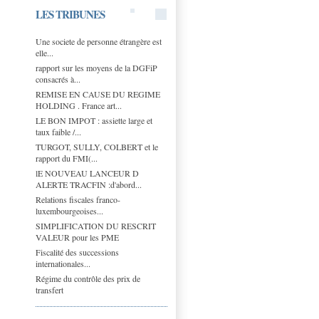
LES TRIBUNES
Une societe de personne étrangère est
elle...
rapport sur les moyens de la DGFiP
consacrés à...
REMISE EN CAUSE DU REGIME
HOLDING . France art...
LE BON IMPOT : assiette large et
taux faible /...
TURGOT, SULLY, COLBERT et le
rapport du FMI(...
lE NOUVEAU LANCEUR D
ALERTE TRACFIN :d'abord...
Relations fiscales franco-
luxembourgeoises...
SIMPLIFICATION DU RESCRIT
VALEUR pour les PME
Fiscalité des successions
internationales...
Régime du contrôle des prix de
transfert