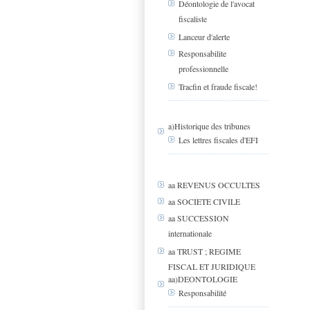
Déontologie de l'avocat
fiscaliste
Lanceur d'alerte
Responsabilite
professionnelle
Tracfin et fraude fiscale!
a)Historique des tribunes
Les lettres fiscales d'EFI
aa REVENUS OCCULTES
aa SOCIETE CIVILE
aa SUCCESSION
internationale
aa TRUST ; REGIME
FISCAL ET JURIDIQUE
aa)DEONTOLOGIE
Responsabilité