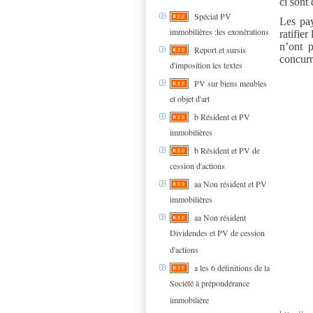
ci sont
Spécial PV
Les pa
immobilières :les exonérations
ratifier
n’ont p
Report et sursis
concurr
d'imposition les textes
PV sur biens meubles
et objet d'art
b Résident et PV
immobilières
b Résident et PV de
cession d'actions
aa Non résident et PV
immobilières
aa Non résident
Dividendes et PV de cession
d'actions
a les 6 définitions de la
Société à prépondérance
immobilière