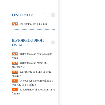
LES PLUS LUS
les tribunes les plus lues
HISTOIRE DU DROIT
FISCAL
Dette fiscale et contrainte par
corps
Dette fiscale et retrait du
passeport ??
La Paulette de Sully va t elle
revenir?
O Fouquet la sécurité fiscale :
le mythe de Sisyphe ?
R.BARRE et l'imposition sur la
fortune