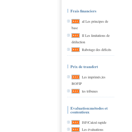
Frais financiers
aI Les principes de
base
II Les limitations de
déduction
Rabotage des déficits
Prix de transfert
Les imprimés,les
BOFIP
les tribunes
Evaluation:métodes et
contentieux
ISF/Calcul rapide
Les évaluations