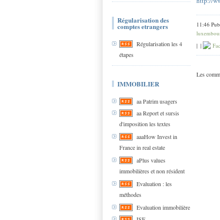
http://w
Régularisation des
11:46 Pub
comptes etrangers
luxembourg
Régularisation les 4
|
|
Fac
étapes
Les comme
IMMOBILIER
aa Patrim usagers
aa Report et sursis
d'imposition les textes
aaaHow Invest in
France in real estate
aPlus values
immobilières et non résident
Evaluation : les
méthodes
Evaluation immobilière
ISF