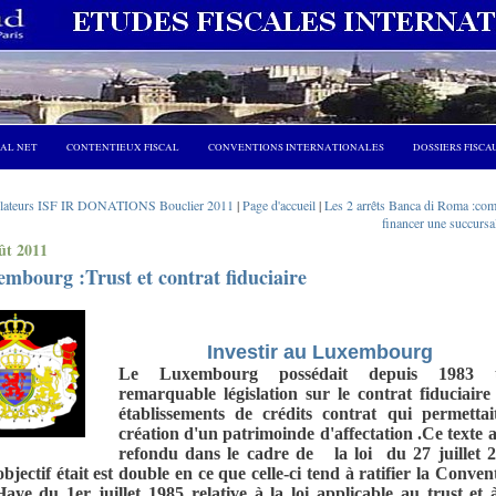
CAL NET
CONTENTIEUX FISCAL
CONVENTIONS INTERNATIONALES
DOSSIERS FISCA
mulateurs ISF IR DONATIONS Bouclier 2011
|
Page d'accueil
|
Les 2 arrêts Banca di Roma :co
financer une succursa
ût 2011
mbourg :Trust et contrat fiduciaire
Investir au Luxembourg
Le Luxembourg possédait depuis 1983 
remarquable législation sur le contrat fiduciaire
établissements de crédits contrat qui permettai
création d'un patrimoinde d'affectation .Ce texte a
refondu dans le cadre de la loi du 27 juillet 
objectif était est double en ce que celle-ci tend à ratifier la Conven
aye du 1er juillet 1985 relative à la loi applicable au trust et 