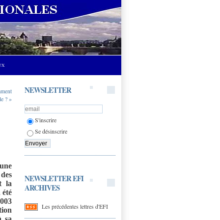
UX
NEWSLETTER
mment
le ? »
S'inscrire
Se désinscrire
une
 des
NEWSLETTER EFI
t la
ARCHIVES
 été
2003
Les précédentes lettres d'EFI
tion
à sa