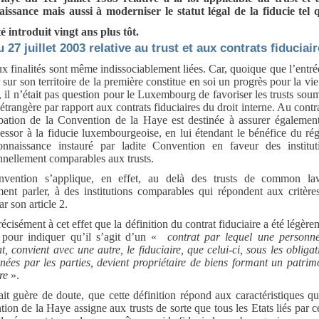
issance mais aussi à moderniser le statut légal de la fiducie tel q
té introduit vingt ans plus tôt.
u 27 juillet 2003 relative au trust et aux contrats fiduciai
x finalités sont même indissociablement liées. Car, quoique que l’entré
 sur son territoire de la première constitue en soi un progrès pour la vie
s, il n’était pas question pour le Luxembourg de favoriser les trusts soum
 étrangère par rapport aux contrats fiduciaires du droit interne. Au contra
bation de la Convention de la Haye est destinée à assurer égalemen
essor à la fiducie luxembourgeoise, en lui étendant le bénéfice du ré
onnaissance instauré par ladite Convention en faveur des institut
nnellement comparables aux trusts.
vention s’applique, en effet, au delà des trusts de common l
ent parler, à des institutions comparables qui répondent aux critère
r son article 2.
récisément à cet effet que la définition du contrat fiduciaire a été légère
e pour indiquer qu’il s’agit d’un «
contrat par lequel une personne
nt, convient avec une autre, le fiduciaire, que celui-ci, sous les obligat
nées par les parties, devient propriétaire de biens formant un patrim
re
».
fait guère de doute, que cette définition répond aux caractéristiques qu
ion de la Haye assigne aux trusts de sorte que tous les Etats liés par ce