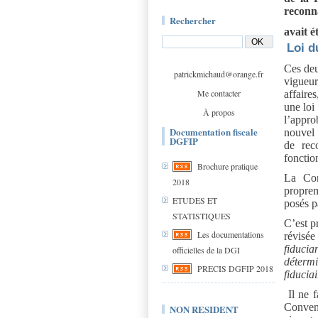
reconna
Rechercher
avait é
Loi d
Ces deu
patrickmichaud@orange.fr
vigueur
Me contacter
affaire
une loi
À propos
l’appro
Documentation fiscale
nouvel 
DGFIP
de rec
fonctio
Brochure pratique
La Con
2018
proprem
ETUDES ET
posés pa
STATISTIQUES
C’est p
Les documentations
révisé
fiducia
officielles de la DGI
détermi
PRECIS DGFIP 2018
fiduciai
Il ne 
Convent
NON RESIDENT