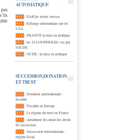
AUTOMATIQUE
 pas
s’ils
EAR;les textes suisses
uble
Echange automatique par les
USA
FRANCE la mise en pratique
les 26 LOOPHOLES vus par
l'OCDE
OCDE ; la mise en pratique
SUCCESSION,DONATION
ET TRUST
Donation internationale :
fiscalité
Fiscalité en Europe
Le régime du trust en France
simulateur de calcul des droits
de succession
Succession internationale :
régime fiscal