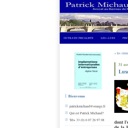
OUTILS DU FISCALISTE
LES + LUES
FIS
« les si
31 ao
Luxe
Bienvenue
patrickmichaud@orange.fr
Qui est Patrick Michaud?
Tél+ 33 (0) 6 07 26 97 08
dont l'
de la H