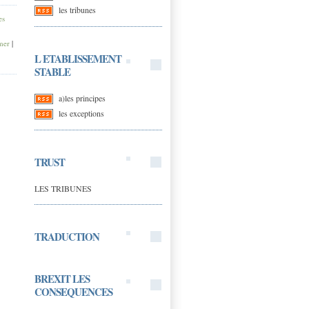
les tribunes
es
mer
|
L ETABLISSEMENT
STABLE
a)les principes
les exceptions
TRUST
LES TRIBUNES
TRADUCTION
BREXIT LES
CONSEQUENCES