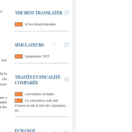
ns
THE BEST TRANSLATER
le best deepl.translator
SIMULATEURS
Simulateurs 2025
s aux
ié la
TRAITÉS ET FISCALITÉ
a été
COMPARÉE
euses
conventions et traites
mme a
La convention ocde anti
nités
évasion fiscale la liste des signataires
té des
au...
ECHANGE