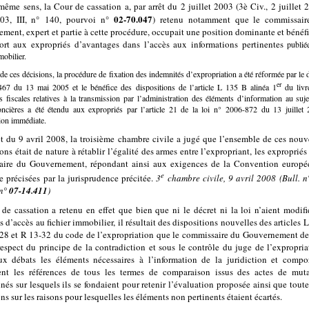
même sens, la Cour de cassation a, par arrêt du 2 juillet 2003 (3è Civ., 2 juillet 
02-70.047
003, III, n° 140, pourvoi n°
) retenu notamment que le commissair
ment, expert et partie à cette procédure, occupait une position dominante et bénéfi
ort aux expropriés d’avantages dans l’accès aux informations pertinentes
publié
mobilier.
 de ces décisions, la procédure de fixation des indemnités d’expropriation a été réformée par le 
er
67 du 13 mai 2005 et le bénéfice des dispositions de l’article L 135 B alinéa 1
du livr
s fiscales relatives à la transmission par l’administration des éléments d’information au suje
oncières a été étendu aux expropriés par l’article 21 de la loi n° 2006-872 du 13 juillet 
ion immédiate.
rêt du 9 avril 2008, la troisième chambre civile a jugé que l’ensemble de ces nouv
ons était de nature à rétablir l’égalité des armes entre l’expropriant, les expropriés 
aire du Gouvernement, répondant ainsi aux exigences de la Convention europé
e
ue précisées par la jurisprudence précitée.
3
chambre civile, 9 avril 2008 (Bull. n
n
° 07-14.411
)
de cassation a retenu en effet que bien que ni le décret ni la loi n’aient modifi
 d’accès au fichier immobilier, il résultait des dispositions nouvelles des articles L
-28 et R 13-32 du code de l’expropriation que le commissaire du Gouvernement de
respect du principe de la contradiction et sous le contrôle du juge de l’expropria
ux débats les éléments nécessaires à l’information de la juridiction et compo
nt les références de tous les termes de comparaison issus des actes de muta
nés sur lesquels ils se fondaient pour retenir l’évaluation proposée ainsi que toute
ns sur les raisons pour lesquelles les éléments non pertinents étaient écartés.