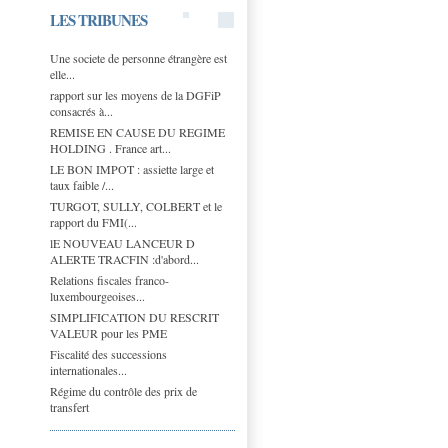
LES TRIBUNES
Une societe de personne étrangère est
elle...
rapport sur les moyens de la DGFiP
consacrés à...
REMISE EN CAUSE DU REGIME
HOLDING . France art...
LE BON IMPOT : assiette large et
taux faible /...
TURGOT, SULLY, COLBERT et le
rapport du FMI(...
lE NOUVEAU LANCEUR D
ALERTE TRACFIN :d'abord...
Relations fiscales franco-
luxembourgeoises...
SIMPLIFICATION DU RESCRIT
VALEUR pour les PME
Fiscalité des successions
internationales...
Régime du contrôle des prix de
transfert