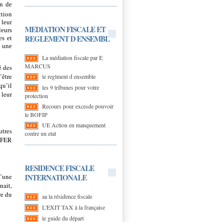
on de
ction
 leur
MEDIATION FISCALE ET
leurs
REGLEMENT D ENSEMBL
es et
r une
La médiation fiscale par E
MARCUS
é des
’être
le reglment d ensemble
qu’il
les 9 tribunes pour votre
 leur
protection
Recours pour excesde pouvoir
le BOFIP
UE Action en manquement
utres
contre un etat
SAFER
RESIDENCE FISCALE
INTERNATIONALE
d’une
nait,
re du
aa la résidence fiscale
L'EXIT TAX à la française
le guide du départ