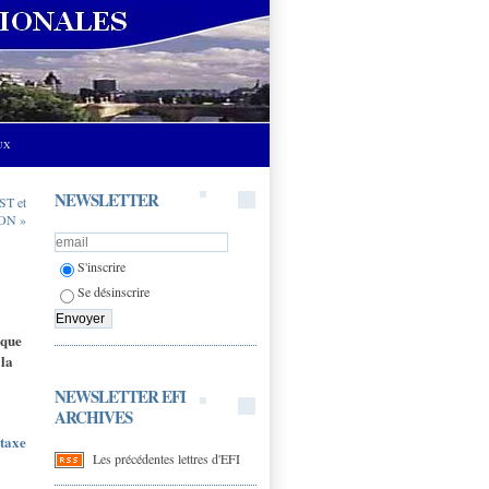
UX
NEWSLETTER
T et
ON »
S'inscrire
Se désinscrire
 que
 la
NEWSLETTER EFI
ARCHIVES
 taxe
Les précédentes lettres d'EFI