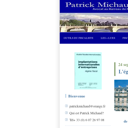
OUTILS DU FISCALISTE
LES + LUES
FIS
24 se
L'ég
Bienvenue
patrickmichaud@orange.fr
Qui est Patrick Michaud?
Tél+ 33 (0) 6 07 26 97 08
de