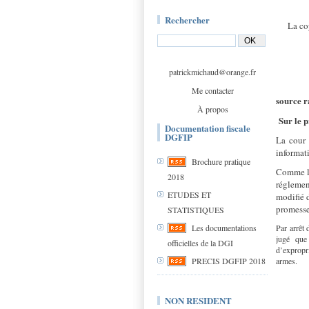
Rechercher
La co
patrickmichaud@orange.fr
Me contacter
source r
À propos
Sur le p
Documentation fiscale
DGFIP
La cour 
informat
Brochure pratique
Comme l’
2018
réglemen
ETUDES ET
modifié 
promesses
STATISTIQUES
Par arrêt
Les documentations
jugé que
officielles de la DGI
d’expropri
armes.
PRECIS DGFIP 2018
NON RESIDENT