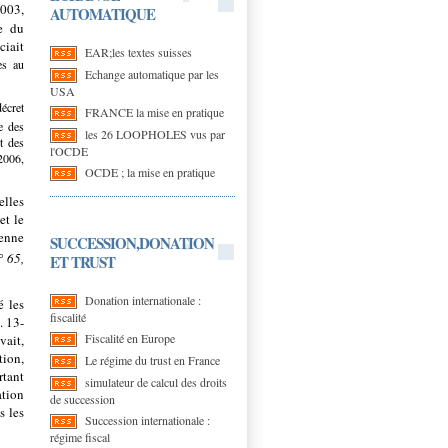
2003,
AUTOMATIQUE
e du
ciait
EAR;les textes suisses
es au
Echange automatique par les
USA
décret
FRANCE la mise en pratique
e des
les 26 LOOPHOLES vus par
t des
l'OCDE
2006,
OCDE ; la mise en pratique
elles
et le
enne
SUCCESSION,DONATION
° 65,
ET TRUST
Donation internationale :
é les
fiscalité
. 13-
Fiscalité en Europe
vait,
tion,
Le régime du trust en France
rtant
simulateur de calcul des droits
tion
de succession
s les
Succession internationale :
régime fiscal