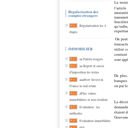
La trois
l’articl
Régularisation des
ministér
comptes etrangers
transmet
foncière
Régularisation les 4
qu’enfin
expertise
étapes
On peut 
transact
IMMOBILIER
utilisé 
contient
aa Patrim usagers
sont app
aa Report et sursis
d'imposition les textes
De plus,
aaaHow Invest in
banques 
ou par le
France in real estate
aPlus values
immobilières et non résident
La décis
demande 
Evaluation : les
étaient d
méthodes
Gouverne
Evaluation immobilière
ISF