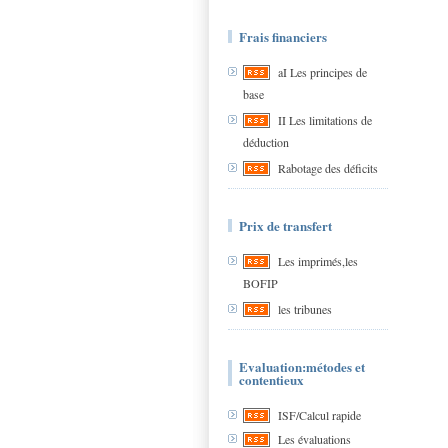
Frais financiers
aI Les principes de
base
II Les limitations de
déduction
Rabotage des déficits
Prix de transfert
Les imprimés,les
BOFIP
les tribunes
Evaluation:métodes et
contentieux
ISF/Calcul rapide
Les évaluations