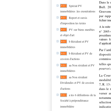
Dans le 
Spécial PV
Bull. 2
immobilières :les exonérations
Gouverne
par rapp
Report et sursis
fichier im
d'imposition les textes
A la suite
PV sur biens meubles
n° 2005-4
et objet d'art
procédure
valeurs f
b Résident et PV
d’applicat
immobilières
Par l’ar
b Résident et PV de
dispositi
commiss
cession d'actions
telles q
aa Non résident et PV
pourvoi 
immobilières
La Cour 
aa Non résident
modalités
Dividendes et PV de cession
7, R. 13
d'actions
dans le 
verser a
a les 6 définitions de la
notamme
Société à prépondérance
sélection
immobilière
indicatio