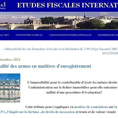
CAL NET
CONTENTIEUX FISCAL
CONVENTIONS INTERNATIONALES
DOSSIERS FISCA
« Rétroactivité des lois financières et fiscales et la Déclaration de 1789
|
Page d'accueil
|
TRUS
SUCCESSI
ptembre 2011
alité des armes en matières d'enregistrement
L’impossibilité pour le contribuable d’avoir les mêmes droits
l’administration sur le fichier immobilier peut elle entrainer
nullité d’une procédure d’évaluation?
Cette tribune peut s'appliquer en
matière de contentieux
sur
la
 3%
,
l'Impôt sur la fortune
,
de droits de succession
et trusts et de valeur vénale