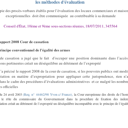
les méthodes d'évaluation
pie des procès-verbaux établis pour l’évaluation des locaux commerciaux et maiso
exceptionnelles
doit être communiquée
au contribuable à sa demande
Conseil d'État, 10ème et 9ème sous-sections réunies, 18/07/2011, 345564
apport 2008 Cour de cassation
rincipe conventionnel de l’égalité des armes
de cassation a jugé que le fait
d’occuper une position dominante dans l’accè
ions pertinentes créait un déséquilibre au détriment de l’exproprié
a précisé le rapport 2008 de la cour de cassation, si les pouvoirs publics ont modif
tation en matière d’expropriation pour appliquer cette jurisprudence, rien n’
dans le cadre des procédures d’évaluations administratives
et ce malgré les nombr
 officielles
 du 24 avril 2003
(Req. n° 44462/98 Yvon c/ France),
la Cour européenne des droits de l’ho
 le rôle du commissaire du Gouvernement dans la procédure de fixation des indem
ation créait au détriment de l’exproprié un déséquilibre incompatible avec le principe de l’égali