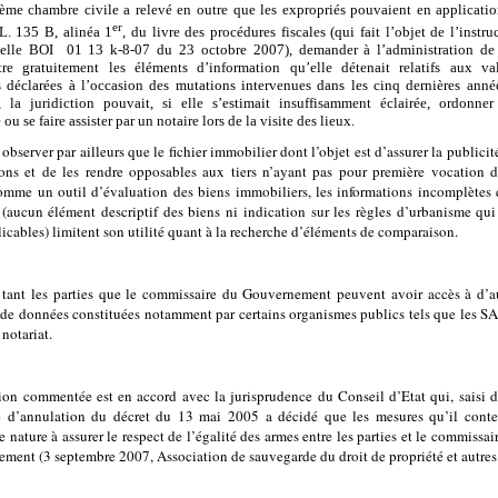
ième chambre civile a relevé en outre que les expropriés pouvaient en applicati
er
e L. 135 B, alinéa 1
, du livre des procédures fiscales (qui fait l’objet de l’instru
ielle
BOI
01 13 k-8-07 du 23 octobre 2007
), demander à l’administration de
tre gratuitement les éléments d’information qu’elle détenait relatifs aux va
s déclarées à l’occasion des mutations intervenues dans les cinq dernières anné
, la juridiction pouvait, si elle s’estimait insuffisamment éclairée, ordonne
 ou se faire assister par un notaire lors de la visite des lieux.
observer par ailleurs que le fichier immobilier dont l’objet est d’assurer la publicit
ions et de les rendre opposables aux tiers n’ayant pas pour première vocation d
comme un outil d’évaluation des biens immobiliers, les informations incomplètes 
 (aucun élément descriptif des biens ni indication sur les règles d’urbanisme qui
licables) limitent son utilité quant à la recherche d’éléments de comparaison.
 tant les parties que le commissaire du Gouvernement peuvent avoir accès à d’a
de données constituées notamment par certains organismes publics tels que les 
 notariat.
ion commentée est en accord avec la jurisprudence du Conseil d’Etat qui, saisi 
d’annulation du décret du 13 mai 2005 a décidé que les mesures qu’il conte
e nature à assurer le respect de l’égalité des armes entre les parties et le commissai
ment (3 septembre 2007, Association de sauvegarde du droit de propriété et autres