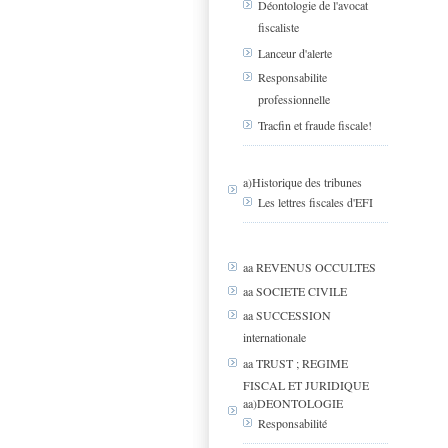
Déontologie de l'avocat
fiscaliste
Lanceur d'alerte
Responsabilite
professionnelle
Tracfin et fraude fiscale!
a)Historique des tribunes
Les lettres fiscales d'EFI
aa REVENUS OCCULTES
aa SOCIETE CIVILE
aa SUCCESSION
internationale
aa TRUST ; REGIME
FISCAL ET JURIDIQUE
aa)DEONTOLOGIE
Responsabilité