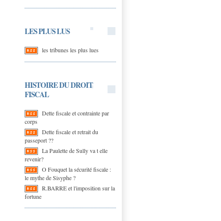
LES PLUS LUS
les tribunes les plus lues
HISTOIRE DU DROIT
FISCAL
Dette fiscale et contrainte par
corps
Dette fiscale et retrait du
passeport ??
La Paulette de Sully va t elle
revenir?
O Fouquet la sécurité fiscale :
le mythe de Sisyphe ?
R.BARRE et l'imposition sur la
fortune