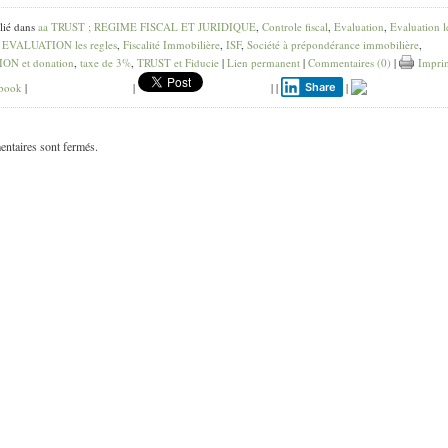
lié dans
aa TRUST ; REGIME FISCAL ET JURIDIQUE
,
Controle fiscal
,
Evaluation
,
Evaluation l
,
EVALUATION les regles
,
Fiscalité Immobilière
,
ISF
,
Société à prépondérance immobilière
,
ON et donation
,
taxe de 3%
,
TRUST et Fiducie
|
Lien permanent
|
Commentaires (0)
|
Impri
book
|
|
|
|
Share
|
ntaires sont fermés.