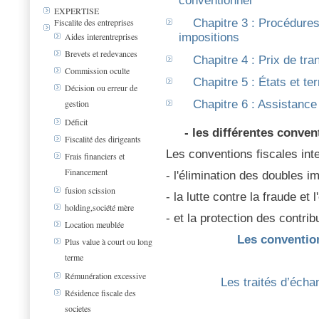
conventionnel
EXPERTISE
Chapitre 3 : Procédures
Fiscalite des entreprises
impositions
Aides interentreprises
Brevets et redevances
Chapitre 4 : Prix de tran
Commission oculte
Chapitre 5 : États et ter
Décision ou erreur de
Chapitre 6 : Assistance
gestion
Déficit
- les différentes conven
Fiscalité des dirigeants
Les conventions fiscales inter
Frais financiers et
Financement
- l'élimination des doubles i
fusion scission
- la lutte contre la fraude et 
holding,société mère
- et la protection des contrib
Location meublée
Les convention
Plus value à court ou long
terme
Rémunération excessive
Les traités d’éch
Résidence fiscale des
societes