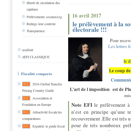
liberté de circulation des
capitaux
16 avril 2017
Prélèvements sociaux/csg
le prélèvement à la s
Rulings leur controle
électorale !!!
Transparence
Pour recevo
Les lettres f
usufruit
zEFI CLASSIQUE
le 
Le coup de 
Fiscalité comparée
Communiqu
2016 Global Transfer
L’art de l imposition est de Pl
Pricing Country Guide
mis
Association et
Note EFI
le prélèvement à 
Fondation en Europe
n’est en principe qu’une t
Attractivité fiscale:les
recouvrement .Elle est très 
comparateurs
pour de très nombreux prél
Expatrié: le guide fiscal