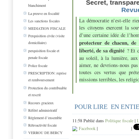
Secret, transpar
blanchiment
Revue
La preuve en fiscalité
La démocratie n’est-elle rie
Les sanctions fiscales
les citoyens exercent la sou
MEDIATION FISCALE
d’une certaine idée de l’h
Perquisition civile (visite
protecteur de chacun, de 
domiciliaire)
liberté, de sa dignité
? Et 
perquisition fiscale et
au soleil, à la lumière, au
penale fiscale
aimer, ne devrions-nous pas
Police fiscale
toutes ces vertus que prét
PRESCRIPTION: reprise
missions terribles, les religi
et remboursement
Protection du contribuable
et rescrit
Recours gracieux
POUR LIRE EN ENTIE
Référé administratif
Réglement d 'ensemble
11:58 Publié dans
Politique fiscale
|
L
Rétroactivité fiscale
Facebook
|
|
VERROU DE BERCY