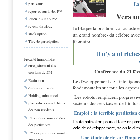
La
plus value
report et sursis des PV
Vers un
Retenue à la source
revenu distribué
Je bloque la position iconoclaste
stock option
un grand nombre- du célèbre avoc
libertaire
Titre de participation
Il n’y a ni rich
Fiscalité Immobilière
enregistrement des
Conférence du 21 fév
cessions de SPI
Evaluation
Le développement de l’intelligenc
fondamentales sur tous les aspects 
évaluation fiscale
Holding animatrice1
Les robots remplacent progressive
secteurs des services et de l’indus
plus values immobilières
des non residents
Emploi : la terrible prédiction
Plus values immobilières
L’automatisation pourrait faire dispa
des particuliers
voie de développement, selon le direct
PV des personnes morales
Une étude alerte sur l'impac
étrangéres