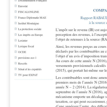
Documentation Française
Eurostat
COMPA
FISCALONLINE
Rapport RABAULT 
France Diplomatie MAE
à la source 
Institut Montaigne
La protection sociale
L’impôt sur le revenu (IR) est aujo
perception des revenus, à l’excepti
Les impôts en Europe
l’objet de retenues à la source (RA
Lexinter
Ainsi, les revenus perçus au cour
Lexique fiscal
déclarés par les contribuables au 
OCDE
l’objet d’un avis d’imposition tr
previsions eco 1
Au cours de cette année N (2016),
Rescrits
versements provisionnels calculés 
Sénat et les expatriés
(2015), qui portait lui-même sur 
TV pour EXPAT
Les contribuables sont donc amené
premiers mois de l’année N (2016) 
année N – 2 (2014). La régularisat
septembre de l’année N (2016), apr
mécanisme emporte un décalage sign
taxation, ce qui peut occasionner, 
d’une annéesur l’autre, des difficul