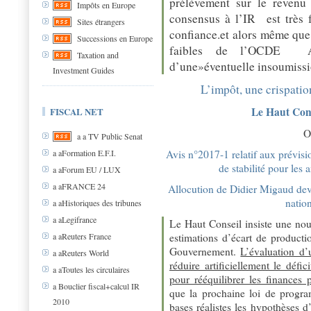
prélèvement sur le revenu
Impôts en Europe
consensus à l’IR est très 
Sites étrangers
confiance.et alors même que 
Successions en Europe
faibles de l’OCDE Al
Taxation and
d’une»éventuelle insoumissi
Investment Guides
L’impôt, une crispatio
Le Haut Cons
FISCAL NET
O
a a TV Public Senat
Avis n°2017-1 relatif aux prévi
a aFormation E.F.I.
de stabilité pour le
a aForum EU / LUX
a aFRANCE 24
Allocution de Didier Migaud dev
natio
a aHistoriques des tribunes
a aLegifrance
Le Haut Conseil insiste une nouv
estimations d’écart de productio
a aReuters France
Gouvernement.
L’évaluation d’
a aReuters World
réduire artificiellement le défic
a aToutes les circulaires
pour rééquilibrer les finances 
a Bouclier fiscal+calcul IR
que la prochaine loi de progra
2010
bases réalistes les hypothèses d