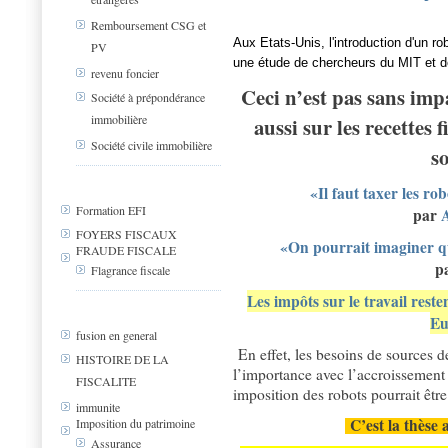
Remboursement CSG et
Aux Etats-Unis, l'introduction d'un ro
PV
une étude de chercheurs du MIT et d
revenu foncier
Ceci n’est pas sans imp
Société à prépondérance
immobilière
aussi sur les recettes f
Société civile immobilière
so
«Il faut taxer les ro
Formation EFI
par
FOYERS FISCAUX
«On pourrait imaginer qu
FRAUDE FISCALE
p
Flagrance fiscale
Les impôts sur le travail reste
Eu
fusion en general
En effet, les besoins de sources 
HISTOIRE DE LA
l’importance avec l’accroissement
FISCALITE
imposition des robots pourrait être
immunite
C’est la thèse
Imposition du patrimoine
Assurance