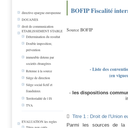
BOFIP Fiscalité inter
directive epargne europeenne
DOUANES
droit de communication
Source BOFIP
ETABLISSEMENT STABLE
Détermination du resultat
Double imposition;
prévention
immeuble detenu par
societés étrangères
- Liste des conventi
Retenue à la source
(en vigue
Siège de direction
Siège social fictif et
frauduleux
-
les dispositions commu
i
Territorialité de l IS
TVA

Titre 1 : Droit de l'Union
EVALUATION les regles
Parmi les sources de la fi
Titres non cotés