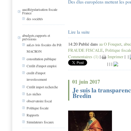
Des élus européens mettent les po
aaa)Régularisation fiscale
France
des sociétés
Lire la suite
abudgets,rapports et
prévisions
14:20 Publié dans
aa O Fouquet
,
abud
aaLes lois fiscales du Pdt
FRAUDE FISCALE
,
Politique fiscal
MACRON
Commentaires (1)
|
Imprimer
|
|
consultation publique
|
|
|
Crédit d'impot emploi
credit d'impot
investissement
01 juin 2017
Crédit impot recherche
Je suis la transparenc
Bredin
Les niches
observatoire fiscal
Politique fiscale
Rapports
Simulateurs fiscaux