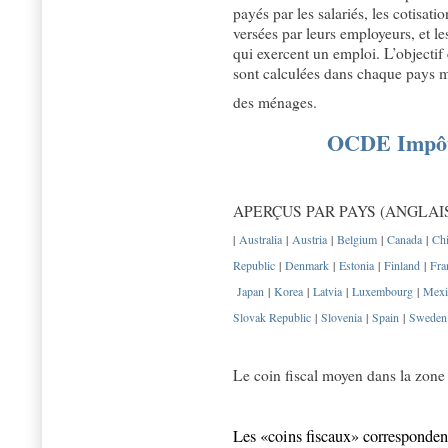
payés par les salariés, les cotisatio
versées par leurs employeurs, et l
qui exercent un emploi. L’objectif
sont calculées dans chaque pays m
des ménages.
OCDE Impôts 
APERÇUS PAR PAYS (ANGLA
|
Australia
|
Austria
|
Belgium
|
Canada
|
Chi
Republic
|
Denmark
|
Estonia
|
Finland
|
Fra
Japan
|
Korea
|
Latvia
|
Luxembourg
|
Mex
Slovak Republic
|
Slovenia
|
Spain
|
Sweden
Le coin fiscal moyen dans la zon
Les «coins fiscaux» correspondent 