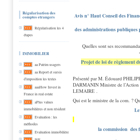
Régularisation des
Avis n° Haut Conseil des Financ
comptes etrangers
Régularisation les 4
des administrations publiques p
étapes
Quelles sont ses recomma
IMMOBILIER
Projet de loi de règlement 
aa Patrim usagers
aa Report et sursis
Présenté par M. Édouard PHILIPPE
d'imposition les textes
DARMANIN Ministre de l’Action 
aaaHow Invest in
LEMAIRE .
France in real estate
Qui est le ministre de la com. ? Qu
aPlus values
immobilières et non résident
Le 
Evaluation : les
méthodes
la commission des f
Evaluation immobilière
ISF