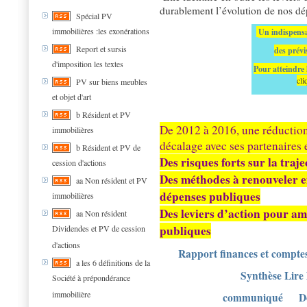
durablement l’évolution de nos dé
Spécial PV
immobilières :les exonérations
Un indispensa
Report et sursis
des prévi
d'imposition les textes
Pour atteindre 
cli
PV sur biens meubles
et objet d'art
b Résident et PV
De 2012 à 2016, une réduction 
immobilières
décalage avec ses partenaires
b Résident et PV de
Des risques forts sur la tra
cession d'actions
Des méthodes à renouveler e
aa Non résident et PV
dépenses publiques
immobilières
Des leviers d’action pour amé
aa Non résident
publiques
Dividendes et PV de cession
d'actions
Rapport finances et compte
a les 6 définitions de la
Synthèse Lire
Société à prépondérance
immobilière
communiqué
D