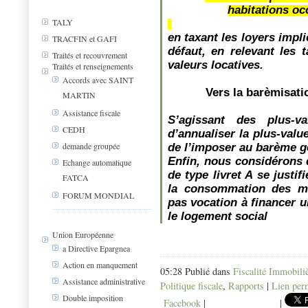
habitations oc
TALY
en taxant les loyers impli
TRACFIN et GAFI
défaut, en relevant les 
Traités et recouvrement
valeurs locatives.
Traités et renseignements
Accords avec SAINT
Vers la barèmisati
MARTIN
Assistance fiscale
S’agissant des plus-v
CEDH
d’annualiser la plus-value
demande groupée
de l’imposer au barème gé
Enfin, nous considérons 
Echange automatique
de type livret A se justi
FATCA
la consommation des mé
FORUM MONDIAL
pas vocation à financer 
le logement social
Union Européenne
a Directive Epargnea
Action en manquement
05:28 Publié dans
Fiscalité Immobili
Assistance administrative
Politique fiscale
,
Rapports
|
Lien per
Double imposition
Facebook
|
|