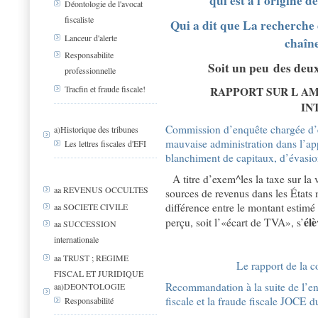
qui est à l'origine
Déontologie de l'avocat
fiscaliste
Qui a dit que La recherche 
Lanceur d'alerte
chaîne
Responsabilite
Soit un peu des deu
professionnelle
Tracfin et fraude fiscale!
RAPPORT SUR L AM
IN
Commission d’enquête chargée d’ex
a)Historique des tribunes
mauvaise administration dans l’app
Les lettres fiscales d'EFI
blanchiment de capitaux, d’évasion
A titre d’exem^les la taxe sur la 
aa REVENUS OCCULTES
sources de revenus dans les États
différence entre le montant estimé
aa SOCIETE CIVILE
élè
perçu, soit l’«écart de TVA», s’
aa SUCCESSION
internationale
aa TRUST ; REGIME
Le rapport de la
FISCAL ET JURIDIQUE
Recommandation à la suite de l’en
aa)DEONTOLOGIE
fiscale et la fraude fiscale JOCE 
Responsabilité