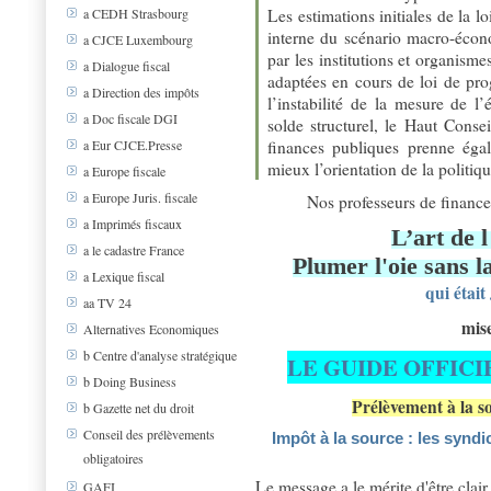
Les estimations initiales de la 
a CEDH Strasbourg
interne du scénario macro-écono
a CJCE Luxembourg
par les institutions et organism
a Dialogue fiscal
adaptées en cours de loi de pro
a Direction des impôts
l’instabilité de la mesure de l
a Doc fiscale DGI
solde structurel, le Haut Consei
finances publiques prenne égal
a Eur CJCE.Presse
mieux l’orientation de la politiq
a Europe fiscale
a Europe Juris. fiscale
Nos professeurs de finance
a Imprimés fiscaux
L’art de l
a le cadastre France
Plumer l'oie sans l
a Lexique fiscal
qui était
aa TV 24
mise
Alternatives Economiques
b Centre d'analyse stratégique
LE GUIDE OFFICI
b Doing Business
Prélèvement à la so
b Gazette net du droit
Conseil des prélèvements
Impôt à la source : les syndi
obligatoires
Le message a le mérite d'être clair
GAFI