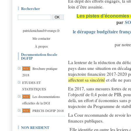
En dépit des efforts engagés, la si
loin d’être assainie.
Rechercher
Les pistes d’économies
par
SO
patrickmichaud@orange.fr
le dérapage budgétaire franç
Me contacter
par notr
À propos
Documentation fiscale
DGFIP
La lenteur de la réduction du défi
pays dans une situation en décalag
Brochure pratique
trajectoire financière 2017-2020 
2018
affectent sa sincérité
et elle ne par
ETUDES ET
En 2017, sans mesures fortes de re
STATISTIQUES
l’objectif de 0,4 point de PIB, pou
Les documentations
delà, un effort d’économies sans p
officielles de la DGI
trajectoire du Programme de stabil
PRECIS DGFIP 2018
La Cour recommande de revoir les
finances publiques.
NON RESIDENT
Elle identifie en outre les leviers