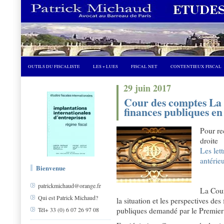
OUTILS DU FISCALISTE
LES + LUES
FISCAL NET
CONTENTIEUX FISCAL
29 juin 2017
Cour des comptes La s
finances publiques en
Pour re
droite
Les lett
antérie
Bienvenue
patrickmichaud@orange.fr
La Cour
Qui est Patrick Michaud?
la situation et les perspectives des
publiques demandé par le Premier
Tél+ 33 (0) 6 07 26 97 08