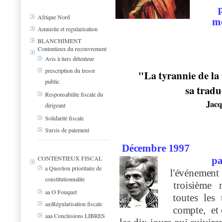
Afrique Nord
me
Amnistie et regularisation
BLANCHIMENT
Contentieux du recouvrement
Avis à tiers détenteur
prescription du tresor
"La tyrannie de la
public
sa tradu
Responsabilite fiscale du
Jacq
dirigeant
Solidarité fiscale
Sursis de paiement
Décembre 1997
CONTENTIEUX FISCAL
page 1
a Question prioritaire de
l
'
é
v
énemen
constitutionnalite
troisièm
e
aa O Fouquet
toutes les 
aa)Régularisation fiscale
co
m
pte, et
aaa Conclusions LIBRES