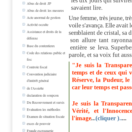
les dix jours qui sui
v
ire
Abus de droit :JP
sa
v
aient lire.
Abus de droit: les mesures
Un
e
fem
m
e
,
trè
s
jeune
,
trè
Acte anormal de gestion
v
oil
e
s'a
v
ança
.
Elle
a
v
ait
l
Activité occulte
se
m
blaient de cristal, sa 
Assistance et droits de la
défenxe
son allure tant rayonn
Base du contentieux
entière
s
e le
v
a.
S
uperbe
Code des relations public et
parole, et sa
v
oix fut aus
fisc
"Je suis
la Transpare
Controle fiscal
te
m
ps et
de ceux
qui
Convention judiciaire
Réserve, la Pudeur, le
d'intérêt général
car leur te
m
ps est passé
de l'Assiette
declaration de soupcon
Je suis la
Transparen
Du Recouvrement et sursis
Evaluation les méthodes
Vérité, et
l'
I
nnocenc
Examen de situation fiscale
l
'
i
m
a
g
e
..
.(cliquer )..
...
exces de pouvoir
Fraude escroquerie