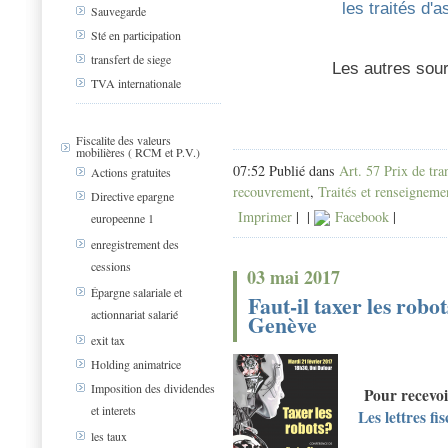
les traités d'
Sauvegarde
Sté en participation
transfert de siege
Les autres sourc
TVA internationale
Fiscalite des valeurs
mobilières ( RCM et P.V.)
07:52 Publié dans
Art. 57 Prix de tra
Actions gratuites
recouvrement
,
Traités et renseigneme
Directive epargne
Imprimer
|
|
Facebook
|
europeenne 1
enregistrement des
cessions
03 mai 2017
Épargne salariale et
Faut-il taxer les rob
actionnariat salarié
Genève
exit tax
Holding animatrice
Imposition des dividendes
Pour recevoi
et interets
Les lettres f
les taux