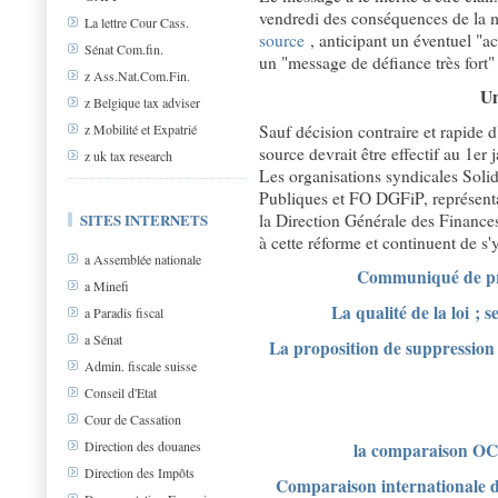
vendredi des conséquences de la 
La lettre Cour Cass.
source
, anticipant un éventuel "ac
Sénat Com.fin.
un "message de défiance très fort
z Ass.Nat.Com.Fin.
Un
z Belgique tax adviser
Sauf décision contraire et rapide d
z Mobilité et Expatrié
source devrait être effectif au 1er 
z uk tax research
Les organisations syndicales Sol
Publiques et FO DGFiP, représenta
la Direction Générale des Finance
SITES INTERNETS
à cette réforme et continuent de s
a Assemblée nationale
Communiqué de pre
a Minefi
La qualité de la loi ; 
a Paradis fiscal
a Sénat
La proposition de suppression
Admin. fiscale suisse
Conseil d'Etat
Cour de Cassation
Direction des douanes
la comparaison OC
Direction des Impôts
Comparaison internationale