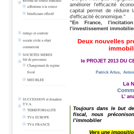
Revenu de source francaise
améliorer l'efficacité éco
a)Retenue à la source
capital permet de réduire l
bénéficiaire effectif
d'efficacité économique."
"En France, l'incitatio
l'investissement immobilier
rulings et controle
Deux nouvelles pro
societe civile a objet
commercial
immobil
SOCIETES MERES
Sté de personnes
le PROJET 2013 DU
Changement de regime
fiscal
Patrick Artus
,
Antoi
MEUBLEE
La N
Commu
L’ a
SUCCESSION et donation
T.V.A.
Toujours dans le but de 
TERRITORIALITE
fiscal, nous préconison
TVA EUROPE
l’immobilier
TVA FRANCE
Vers une imposition