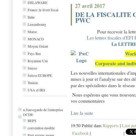
DELAWARE
27 avril 2017
France :le livret fiscal
DE LA FISCALITE
Italie
PWC
Luxembourg
Pour recevoir la lett
Maroc
Les lettres fiscales d'EFI 
MONACO
La LETTRE 
Moyen Orient
Worl
Pays Bas
Royaume Uni
Corporate and indiv
Suisse
Les nouvelles internationales d'im
Suisse EUROPE
mises à jour et l'analyse sur des 
Tunisie
par des spécialistes dans le réseau
USA et IRS
Nous espérons que vous trouverez c
vos commentaires
n.Sauvegarde de l'entreprise
Lire la suite
OCDE
BEPS
19:50 Publié dans
Rapports
|
Lien pe
convention modèle
Facebook
|
|
Peer review group