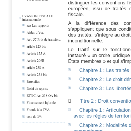
distinguer les conventions fi
européen, issu de traités 
fiscale.
EVASION FISCALE
internationale
A la différence des conv
aaa Les rapports
s'appliquent que sous condit
Aides d 'etat
des traités, s'intègre au droi
Art. 57 Prix de transfert;
inconditionnelle.
article 123 bis
Le Traité sur le fonction
Article 155 A
instauré « un ordre juridiqu
Article 209B
États membres » et qui s'impo
article 238 A
Chapitre 1 : Les traités
Article 238 bis
Chapitre 2 : Le droit dé
Bruxelles
Chapitre 3 : Les liberté
Delai de reprise
ETNC Art 238 OA bis

Titre 2 : Droit conventi
Financement hybride
Fraude à la TVA
Chapitre 1 : Articulatio
avec les règles de territori
taxe de 3%
Chapitre 2 : Modalités d