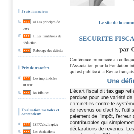
Frais financiers
Le site de la comm
aI Les principes de
base
II Les limitations de
SECURITE FISC
déduction
par 
Rabotage des déficits
Conférence prononcée au colloque
l’Association pour la Fondation in
Prix de transfert
qui est publiée à la Revue françai
Les imprimés,les
Une défi
BOFIP
L'
écart fiscal dit
tax gap
refl
les tribunes
perdues pour une variété de
criminelles contre le système
Evaluation:métodes et
de revenus ou d'actifs, l'util
contentieux
paiement de l'impôt, l'erreu
contribuables qui simplemen
ISF/Calcul rapide
déclarations de revenus. Le
Les évaluations