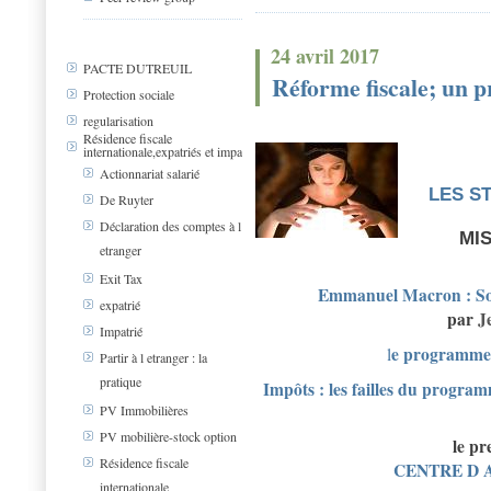
24 avril 2017
PACTE DUTREUIL
Réforme fiscale; un p
Protection sociale
regularisation
Résidence fiscale
internationale,expatriés et impa
Actionnariat salarié
LES ST
De Ruyter
Déclaration des comptes à l
MIS
etranger
Exit Tax
Emmanuel Macron : So
expatrié
par
J
Impatrié
e programme
l
Partir à l etranger : la
pratique
Impôts : les failles du progr
PV Immobilières
PV mobilière-stock option
le pr
Résidence fiscale
CENTRE D
internationale