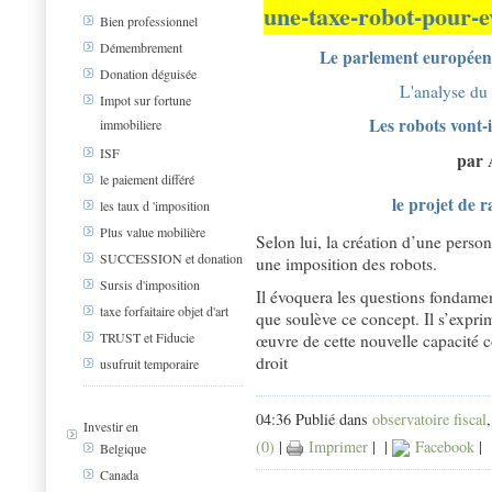
une-taxe-robot-pour-ev
Bien professionnel
Démembrement
Le parlement européen 
Donation déguisée
L'analyse du
Impot sur fortune
Les robots vont-
immobiliere
ISF
par 
le paiement différé
le projet de
les taux d 'imposition
Plus value mobilière
Selon lui, la création d’une person
SUCCESSION et donation
une imposition des robots.
Sursis d'imposition
Il évoquera les questions fondame
taxe forfaitaire objet d'art
que soulève ce concept. Il s’exprim
TRUST et Fiducie
œuvre de cette nouvelle capacité c
droit
usufruit temporaire
04:36 Publié dans
observatoire fiscal
Investir en
(0)
|
Imprimer
|
|
Facebook
|
Belgique
Canada