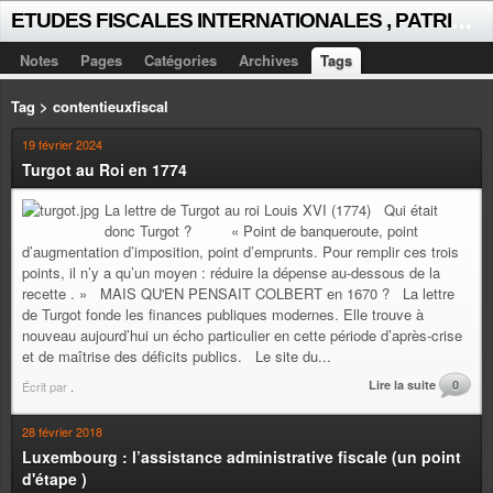
E
TUDES FISCALES INTERNATIONALES , PATRICK MICHAUD
Notes
Pages
Catégories
Archives
Tags
Tag > contentieuxfiscal
19 février 2024
Turgot au Roi en 1774
La lettre de Turgot au roi Louis XVI (1774) Qui était
donc Turgot ? « Point de banqueroute, point
d’augmentation d’imposition, point d’emprunts. Pour remplir ces trois
points, il n’y a qu’un moyen : réduire la dépense au-dessous de la
recette . » MAIS QU'EN PENSAIT COLBERT en 1670 ? La lettre
de Turgot fonde les finances publiques modernes. Elle trouve à
nouveau aujourd’hui un écho particulier en cette période d’après-crise
et de maîtrise des déficits publics. Le site du...
Lire la suite
0
Écrit par
.
28 février 2018
Luxembourg : l’assistance administrative fiscale (un point
d'étape )