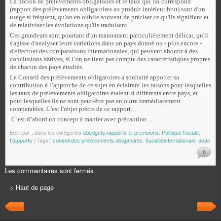
La notion de prélèvements obligatoires et le taux qui lui correspond
(rapport des prélèvements obligatoires au produit intérieur brut) sont d'un
usage si fréquent, qu'on en oublie souvent de préciser ce qu'ils signifient et
de relativiser les évolutions qu'ils traduisent.
Ces grandeurs sont pourtant d'un maniement particulièrement délicat, qu'il
s'agisse d'analyser leurs variations dans un pays donné ou - plus encore -
d'effectuer des comparaisons internationales, qui peuvent aboutir à des
conclusions hâtives, si l’on ne tient pas compte des caractéristiques propres
de chacun des pays étudiés.
Le Conseil des prélèvements obligatoires a souhaité apporter sa
contribution à l’approche de ce sujet en éclairant les raisons pour lesquelles
les taux de prélèvements obligatoires étaient si différents entre pays, et
pour lesquelles ils ne sont peut-être pas en outre immédiatement
comparables. C'est l'objet précis de ce rapport.
C’est d’abord un concept à manier avec précaution...
Écrit par
.
dans les catégories
abudgets,rapports et prévisions
,
Politique fiscale
,
Rapports
| Tags :
conseil des prélèvements obligatoires
,
fiscalitéinternationale
,
ocde
0
Les commentaires sont fermés.
> Haut de page