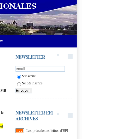
UX
NEWSLETTER
S'inscrire
Se désinscrire
MB
NEWSLETTER EFI
 le
ARCHIVES
8
et
Les précédentes lettres d'EFI