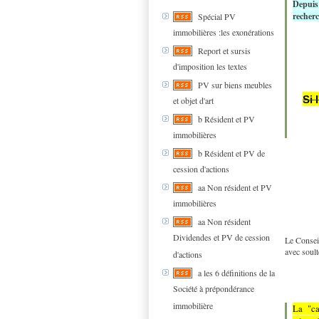
Depuis 
recherc
Spécial PV
immobilières :les exonérations
Report et sursis
d'imposition les textes
PV sur biens meubles
Si 
et objet d'art
b Résident et PV
immobilières
b Résident et PV de
cession d'actions
aa Non résident et PV
immobilières
aa Non résident
Dividendes et PV de cession
Le Conseil
avec soult
d'actions
a les 6 définitions de la
Société à prépondérance
immobilière
La "ca