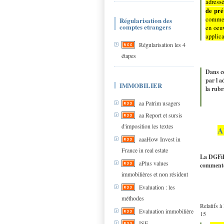
adressé
de pré
comme d
Régularisation des
comptes etrangers
en oeuv
applica
Régularisation les 4
étapes
Dans ce
par l a
IMMOBILIER
la rub
aa Patrim usagers
aa Report et sursis
d'imposition les textes
A
aaaHow Invest in
France in real estate
La DGFiP 
aPlus values
commenté
immobilières et non résident
Evaluation : les
méthodes
Relatifs à
Evaluation immobilière
15
ISF