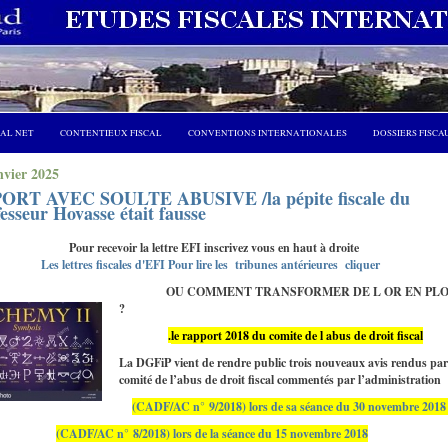
CAL NET
CONTENTIEUX FISCAL
CONVENTIONS INTERNATIONALES
DOSSIERS FISCA
nvier 2025
ORT AVEC SOULTE ABUSIVE /la pépite fiscale du
esseur Hovasse était fausse
Pour recevoir la lettre EFI inscrivez vous en haut à droite
Les lettres fiscales d'EFI Pour lire les tribunes antérieures cliquer
COMMENT TRANSFORMER DE L OR EN PLO
?
.
le rapport 2018 du comite de l abus de droit fiscal
La DGFiP vient de rendre public trois nouveaux avis rendus par
comité de l’abus de droit fiscal commentés par l’administration
(CADF/AC n° 9/2018) lors de sa séance du 30 novembre 201
(CADF/AC n° 8/2018) lors de la séance du 15 novembre 2018