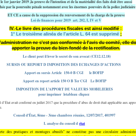
le 1er janvier 2019 ,la preuve de l'intention et de la matérialité des faits doit être aussi
hée par la poursuite pénale notamment avec les énormes pouvoirs de la police judiciaire
ET CE a cause de la suppression du renversement de la charge de la preuve
Loi de finances pour 2019 art. 202, I, IV et V
IV.-Le livre des procédures fiscales est ainsi modifié :
1° Le troisième alinéa de l'article L. 64 est supprimé
;
l'administration ne s'est pas conformée à l'avis du comité, elle do
apporter la preuve du bien-fondé de la rectification.
Le client peut il lever le secret de son avocat (CE12.12.18)
SURSIS OU REPORT D IMPOSITION DES ECHANGES D'ACTIONS
Apport en sursis Article 150-0 B CGI
le BOFIP
Apport en report article 150 O B Ter CGI
Le BOFIP
IMPOSITION DE L’APPORT DE VALEURS MOBILIERES
pour imprimer letableau cliquez
 d’État avait confirmé en juillet 2017 que la procédure d’abus de droit était applicable aux appo
e.
Conseil d'État, 8ème - 3ème chambres réunies, 12/07/2017, 401997
L analyse du conseil d
état
rte des pratiques et montages abusifs" ne constitue pas une circulaire administr