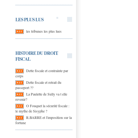
LES PLUS LUS
les tribunes les plus lues
HISTOIRE DU DROIT
FISCAL
Dette fiscale et contrainte par
corps
Dette fiscale et retrait du
passeport ??
La Paulette de Sully va t elle
revenir?
O Fouquet la sécurité fiscale :
le mythe de Sisyphe ?
R.BARRE et l'imposition sur la
fortune