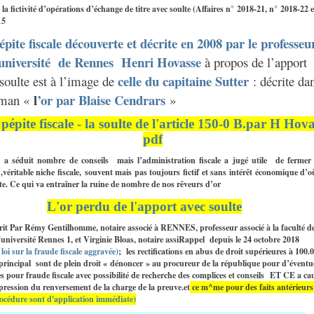
à la fictivité d’opérations d’échange de titre avec soulte (Affaires n° 2018-21, n° 2018-22 e
15
épite fiscale découverte et décrite en 2008 par le professeu
’université de Rennes Henri Hovasse
à propos de l’apport
celle du capitaine Sutter
soulte est à l’image de
: décrite da
l
’or par Blaise Cendrars
oman «
»
pépite fiscale - la soulte de l'article 150-0 B.par H Hov
pdf
t a séduit nombre de conseils mais l’administration fiscale a jugé utile de ferm
,véritable niche fiscale, souvent mais pas toujours fictif et sans intérêt économique d’où
ite. Ce qui va entraîner la ruine de nombre de nos rêveurs d’or
L'or perdu de l'apport avec soulte
crit Par Rémy Gentilhomme, notaire associé à RENNES, professeur associé à la faculté d
l'université Rennes 1, et Virginie Bloas, notaire assiRappel depuis le 24 octobre 2018
loi sur la fraude fiscale aggravée)
; les rectifications en abus de droit supérieures à 100.
principal sont de plein droit « dénoncer » au procureur de la république pour d’éventue
s pour fraude fiscale avec possibilité de recherche des complices et conseils ET CE a ca
pression du renversement de la charge de la preuve.et
ce m^me pour des faits antérieur
rocédure sont d'application immédiate)