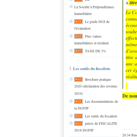
titr
A
La Société à Prépondérance
Le Co
Immobilière
conna
Le guide DGI de
écono
l'évaluation
soult
Plus values
effec
immobilières et résident
même 
d’ass
TAXE DE 3%
titre
une a
Les outils du fiscaliste
cet é
réalit
Brochure pratique
2020 (déclaration des revenus
2019)
De nomb
Les documentations de
la DGFIP
Les outils du fiscaliste
précis de FISCALITE
2018 DGFIP
20:34 Pub