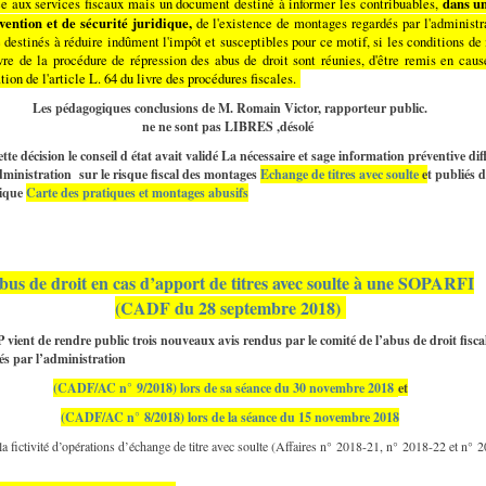
dans un
e aux services fiscaux mais un document destiné à informer les contribuables,
vention et de sécurité juridique,
de l'existence de montages regardés par l'administr
estinés à réduire indûment l'impôt et susceptibles pour ce motif, si les conditions de
re de la procédure de répression des abus de droit sont réunies, d'être remis en caus
tion de l'article L. 64 du livre des procédures fiscales.
Les pédagogiques conclusions de M. Romain Victor, rapporteur public.
ne ne sont pas LIBRES ,désolé
tte décision le conseil d état avait validé La nécessaire et sage information préventive dif
dministration sur le risque fiscal des montages
Echange de titres avec soulte
e
t publiés 
rique
Carte des pratiques et montages abusifs
bus de droit en cas d’apport de titres avec soulte à une SOPARFI
(CADF du 28 septembre 2018)
vient de rendre public trois nouveaux avis rendus par le comité de l’abus de droit fisca
s par l’administration
(CADF/AC n° 9/2018) lors de sa séance du 30 novembre 2018
et
(CADF/AC n° 8/2018) lors de la séance du 15 novembre 2018
 la fictivité d’opérations d’échange de titre avec soulte (Affaires n° 2018-21, n° 2018-22 et n° 