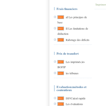
Imprimer
Frais financiers
aI Les principes de
base
II Les limitations de
déduction
Rabotage des déficits
Prix de transfert
Les imprimés,les
BOFIP
les tribunes
Evaluation:métodes et
contentieux
ISF/Calcul rapide
Les évaluations