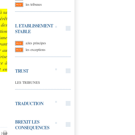
les tribunes
à sa
érêt
 des
L ETABLISSEMENT
tion
STABLE
’une
a)les principes
rant
r au
les exceptions
rise
ce à
t en
TRUST
LES TRIBUNES
TRADUCTION
BREXIT LES
CONSEQUENCES
)
|