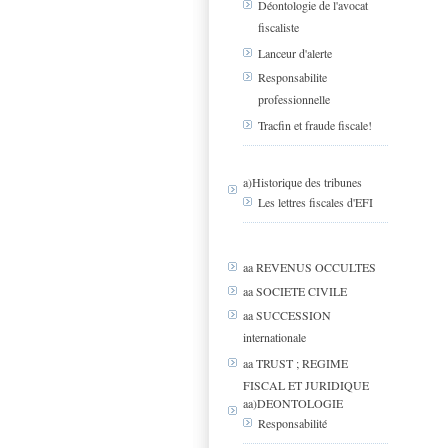
Déontologie de l'avocat
fiscaliste
Lanceur d'alerte
Responsabilite
professionnelle
Tracfin et fraude fiscale!
a)Historique des tribunes
Les lettres fiscales d'EFI
aa REVENUS OCCULTES
aa SOCIETE CIVILE
aa SUCCESSION
internationale
aa TRUST ; REGIME
FISCAL ET JURIDIQUE
aa)DEONTOLOGIE
Responsabilité