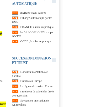
AUTOMATIQUE
EAR;les textes suisses
Echange automatique par les
USA
FRANCE la mise en pratique
les 26 LOOPHOLES vus par
it
l'OCDE
OCDE ; la mise en pratique
SUCCESSION,DONATION
ET TRUST
Donation internationale :
fiscalité
rts
Fiscalité en Europe
Le régime du trust en France
simulateur de calcul des droits
de succession
Succession internationale :
ative
régime fiscal