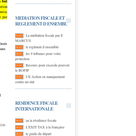
 but
ation
 mise
e par
MEDIATION FISCALE ET
REGLEMENT D ENSEMBL
La médiation fiscale par E
MARCUS
fusée
le reglment d ensemble
dans
les 9 tribunes pour votre
protection
Recours pour excesde pouvoir
le BOFIP
UE Action en manquement
contre un etat
l
RESIDENCE FISCALE
INTERNATIONALE
aa la résidence fiscale
2018-
L'EXIT TAX à la française
le guide du départ