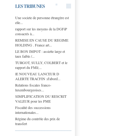
LES TRIBUNES
Une societe de personne étrangère est
elle...
rapport sur les moyens de la DGFiP
consacrés à...
REMISE EN CAUSE DU REGIME
HOLDING . France art...
LE BON IMPOT : assiette large et
taux faible /...
TURGOT, SULLY, COLBERT et le
rapport du FMI(...
lE NOUVEAU LANCEUR D
ALERTE TRACFIN :d'abord...
Relations fiscales franco-
luxembourgeoises...
SIMPLIFICATION DU RESCRIT
VALEUR pour les PME
Fiscalité des successions
internationales...
Régime du contrôle des prix de
transfert