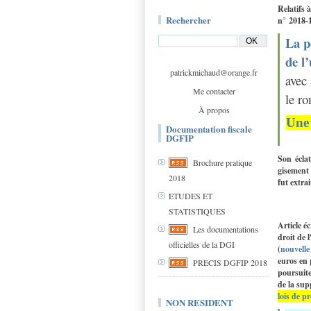
Relatifs 
Rechercher
n° 2018-
La p
de l
patrickmichaud@orange.fr
avec 
Me contacter
le r
À propos
Une 
Documentation fiscale
DGFIP
Son écla
Brochure pratique
gisement 
2018
fut extra
ETUDES ET
STATISTIQUES
Article é
Les documentations
droit de 
officielles de la DGI
(
nouvelle 
euros en 
PRECIS DGFIP 2018
poursuite
de la sup
lois de p
NON RESIDENT