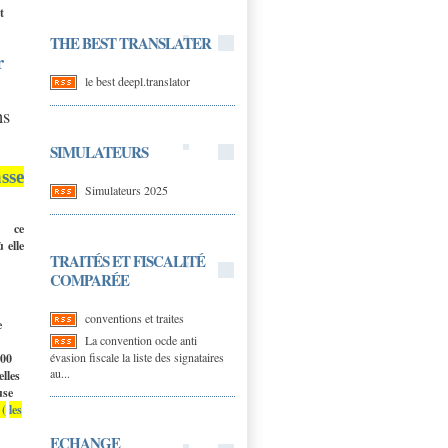
t
THE BEST TRANSLATER
r
le best deepl.translator
ns
SIMULATEURS
asse
Simulateurs 2025
er ce
 elle
TRAITÉS ET FISCALITÉ
COMPARÉE
conventions et traites
e
La convention ocde anti
évasion fiscale la liste des signataires
000
au...
lles
use
s
(
les
ECHANGE