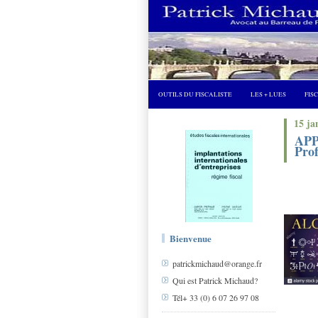
OUTILS DU FISCALISTE
LES + LUES
FIS
15 ja
APP
Prof
OU 
Bienvenue
patrickmichaud@orange.fr
Qui est Patrick Michaud?
Tél+ 33 (0) 6 07 26 97 08