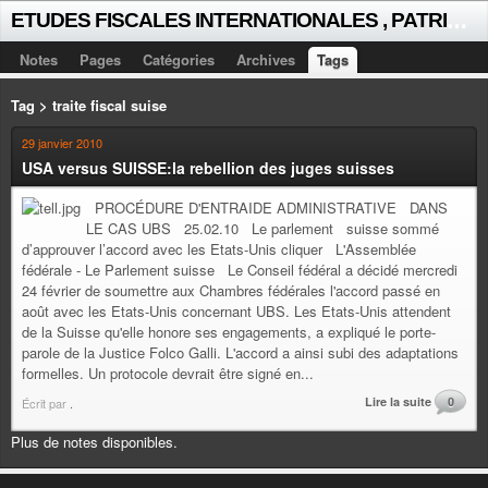
E
TUDES FISCALES INTERNATIONALES , PATRICK MICHAUD
Notes
Pages
Catégories
Archives
Tags
Tag > traite fiscal suise
29 janvier 2010
USA versus SUISSE:la rebellion des juges suisses
PROCÉDURE D'ENTRAIDE ADMINISTRATIVE DANS
LE CAS UBS 25.02.10 Le parlement suisse sommé
d’approuver l’accord avec les Etats-Unis cliquer L'Assemblée
fédérale - Le Parlement suisse Le Conseil fédéral a décidé mercredi
24 février de soumettre aux Chambres fédérales l'accord passé en
août avec les Etats-Unis concernant UBS. Les Etats-Unis attendent
de la Suisse qu'elle honore ses engagements, a expliqué le porte-
parole de la Justice Folco Galli. L'accord a ainsi subi des adaptations
formelles. Un protocole devrait être signé en...
Lire la suite
0
Écrit par
.
Plus de notes disponibles.