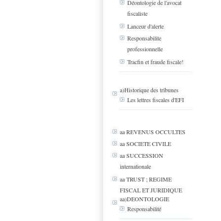
Déontologie de l'avocat
fiscaliste
Lanceur d'alerte
Responsabilite
professionnelle
Tracfin et fraude fiscale!
a)Historique des tribunes
Les lettres fiscales d'EFI
aa REVENUS OCCULTES
aa SOCIETE CIVILE
aa SUCCESSION
internationale
aa TRUST ; REGIME
FISCAL ET JURIDIQUE
aa)DEONTOLOGIE
Responsabilité