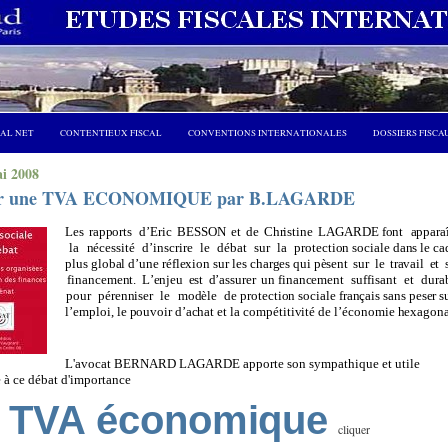
CAL NET
CONTENTIEUX FISCAL
CONVENTIONS INTERNATIONALES
DOSSIERS FISCA
i 2008
r une TVA ECONOMIQUE par B.LAGARDE
L
e
s
r
a
ppor
ts
d
’
Er
ic
B
E
SS
O
N
e
t
d
e
C
hr
isti
n
e
L
A
GA
RDE
fon
t
a
pp
a
r
a
la
n
é
c
essité
d’
i
n
s
c
r
i
r
e
le
d
é
b
at
s
u
r
la
pro
t
ec
ti
o
n s
o
c
i
a
le
d
a
n
s le c
a
p
lus
g
l
ob
a
l d
’un
e
r
é
f
l
e
xi
o
n s
u
r l
e
s
c
h
a
r
g
e
s
qu
i
p
è
s
e
n
t
s
u
r
le
t
r
a
v
a
il
e
t
f
i
n
a
n
c
e
m
e
n
t.
L
’
e
n
jeu
e
st
d’
a
ssu
r
e
r
u
n
f
i
n
a
n
ce
m
e
n
t
s
uff
is
a
n
t
et
dur
a
pou
r
p
é
r
e
nn
is
e
r
le
m
od
è
le
d
e
pro
t
ec
ti
o
n s
o
c
i
a
le
f
r
a
n
ç
a
is s
a
n
s
p
e
s
e
r s
l
’
e
m
p
l
o
i, le
pouvo
ir
d’
ac
h
at
e
t la c
o
m
p
é
titi
v
ité
d
e l
’
é
c
ono
mie
h
e
xa
g
on
L'avocat BERNARD LAGARDE apporte son sympathique et utile
e à ce débat d'importance
 TVA
éc
ono
m
i
que
cliquer