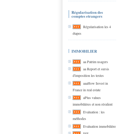
Régularisation des
comptes etrangers
Régularisation les 4
étapes
IMMOBILIER
aa Patrim usagers
aa Report et sursis
d'imposition les textes
aaaHow Invest in
France in real estate
aPlus values
immobilières et non résident
Evaluation : les
méthodes
Evaluation immobilière
ISF