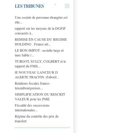
LES TRIBUNES
Une societe de personne étrangère est
elle...
rapport sur les moyens de la DGFiP
consacrés à...
REMISE EN CAUSE DU REGIME
HOLDING . France art...
LE BON IMPOT : assiette large et
taux faible /...
TURGOT, SULLY, COLBERT et le
rapport du FMI(...
lE NOUVEAU LANCEUR D
ALERTE TRACFIN :d'abord...
Relations fiscales franco-
luxembourgeoises...
SIMPLIFICATION DU RESCRIT
VALEUR pour les PME
Fiscalité des successions
internationales...
Régime du contrôle des prix de
transfert