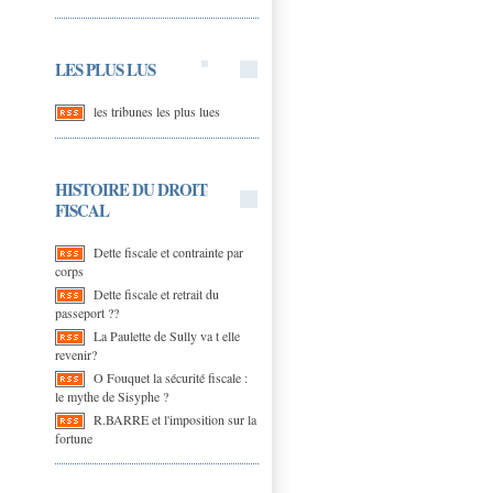
LES PLUS LUS
les tribunes les plus lues
HISTOIRE DU DROIT
FISCAL
Dette fiscale et contrainte par
corps
Dette fiscale et retrait du
passeport ??
La Paulette de Sully va t elle
revenir?
O Fouquet la sécurité fiscale :
le mythe de Sisyphe ?
R.BARRE et l'imposition sur la
fortune