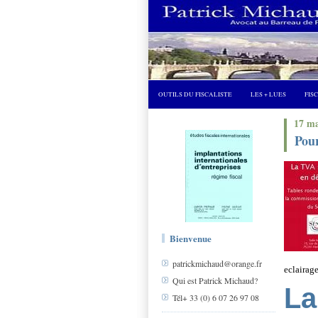
OUTILS DU FISCALISTE
LES + LUES
FIS
17 ma
Pou
Bienvenue
patrickmichaud@orange.fr
eclairag
Qui est Patrick Michaud?
La
Tél+ 33 (0) 6 07 26 97 08