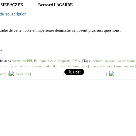
 S
I
ER
A
CZ
E
K
B
er
n
ard L
A
G
A
RDE
 de souscription
c
a
dr
e
d
e
ce
tte
nob
le
e
t im
p
é
r
i
e
u
se d
é
m
a
r
c
h
e
, se
po
s
e
n
t
p
l
u
si
e
ur
s
qu
e
sti
on
s :
te
lié dans
Formation EFI
,
Politique fiscale
,
Rapports
,
T.V.A.
| Tags :
bernard lagarde
,
tva economiq
fiscalistes
,
efi
,
etifesfiscalesinternationales
,
fiscaliteinternatinale
|
Lien permanent
|
Commentaires 
mer
|
|
Facebook
|
|
|
|
|