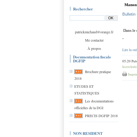
M
a
no
n
Rechercher
Bulletin
D
a
n
s le 
patrickmichaud@orange.fr
-
Me contacter
À propos
Lire la sui
Documentation fiscale
DGFIP
05:20 Pub
lecercledes
Brochure pratique
Impri
2018
ETUDES ET
STATISTIQUES
Les documentations
officielles de la DGI
PRECIS DGFIP 2018
NON RESIDENT