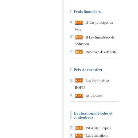
Frais financiers
aI Les principes de
base
II Les limitations de
déduction
Rabotage des déficits
Prix de transfert
Les imprimés,les
BOFIP
les tribunes
Evaluation:métodes et
contentieux
ISF/Calcul rapide
Les évaluations