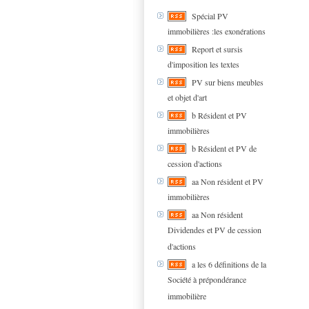
Spécial PV
immobilières :les exonérations
Report et sursis
d'imposition les textes
PV sur biens meubles
et objet d'art
b Résident et PV
immobilières
b Résident et PV de
cession d'actions
aa Non résident et PV
immobilières
aa Non résident
Dividendes et PV de cession
d'actions
a les 6 définitions de la
Société à prépondérance
immobilière