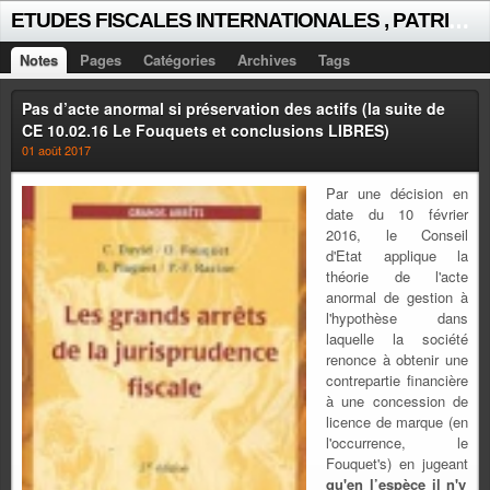
E
TUDES FISCALES INTERNATIONALES , PATRICK MICHAUD
Notes
Pages
Catégories
Archives
Tags
Pas d’acte anormal si préservation des actifs (la suite de
CE 10.02.16 Le Fouquets et conclusions LIBRES)
01 août 2017
Par une décision en
date du 10 février
2016, le Conseil
d'Etat applique la
théorie de l'acte
anormal de gestion à
l'hypothèse dans
laquelle la société
renonce à obtenir une
contrepartie financière
à une concession de
licence de marque (en
l'occurrence, le
Fouquet's) en jugeant
qu'en l’espèce il n'y