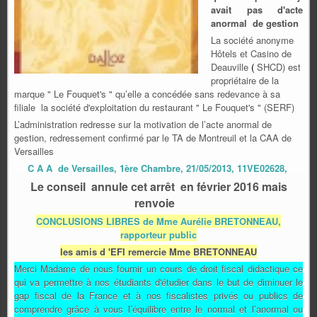
avait pas d'acte
anormal de gestion
La société anonyme
Hôtels et Casino de
Deauville
(
SHCD) est
propriétaire de la
marque " Le Fouquet's " qu’elle a concédée sans redevance à sa
filiale
la société d'exploitation du restaurant " Le Fouquet's " (SERF)
L’administration redresse sur la motivation de l’acte anormal de
gestion, redressement confirmé par le TA de Montreuil et la CAA de
Versailles
C A A de Versailles, 1ère Chambre, 21/05/2013, 11VE02628,
Le conseil annule cet
arrêt
en
février
2016 mais
renvoie
CONCLUSIONS LIBRES de Mme Aurélie BRETONNEAU,
rapporteur public
les amis d 'EFI remercie Mme BRETONNEAU
Merci Madame de nous fournir un cours de droit fiscal didactique ce
qui va permettre à nos étudiants d'étudier dans le but de diminuer le
gap fiscal de la France et à nos fiscalistes privés ou publics de
comprendre grâce à vous l’équilibre entre le normal et l’anormal ou