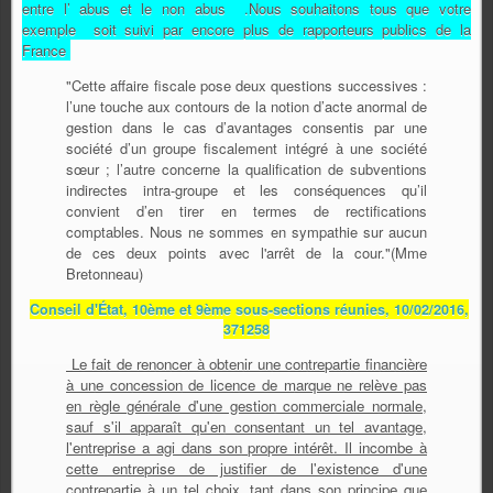
entre l’ abus et le non abus .Nous souhaitons tous que votre
exemple soit suivi par encore plus de rapporteurs publics de la
France
"Cette affaire fiscale pose deux questions successives :
l’une touche aux contours de la notion d’acte anormal de
gestion dans le cas d’avantages consentis par une
société d’un groupe fiscalement intégré à une société
sœur ; l’autre concerne la qualification de subventions
indirectes intra-groupe et les conséquences qu’il
convient d’en tirer en termes de rectifications
comptables. Nous ne sommes en sympathie sur aucun
de ces deux points avec l'arrêt de la cour."(Mme
Bretonneau)
Conseil d'État, 10ème et 9ème sous-sections réunies, 10/02/2016,
371258
Le fait de renoncer à obtenir une contrepartie financière
à une concession de licence de marque ne relève pas
en règle générale d'une gestion commerciale normale,
sauf s'il apparaît qu'en consentant un tel avantage,
l'entreprise a agi dans son propre intérêt. Il incombe à
cette entreprise de justifier de l'existence d'une
contrepartie à un tel choix, tant dans son principe que