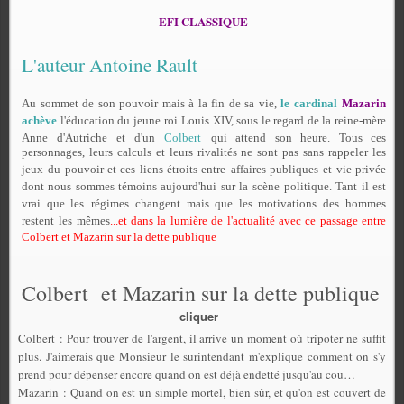
EFI CLASSIQUE
L'auteur Antoine Rault
Au sommet de son pouvoir mais à la fin de sa vie,
le cardinal
Mazarin
achève
l'éducation du jeune
roi Louis XIV
, sous le regard de la reine-mère
Anne d'Autriche
et d'un
Colbert
qui attend son heure. Tous ces
personnages, leurs calculs et leurs rivalités ne sont pas sans rappeler les
jeux
du pouvoir et ces liens étroits entre
affaires publiques
et vie privée
dont nous sommes témoins aujourd'hui sur la scène
politique
. Tant il est
vrai que les
régimes
changent mais que les motivations des
hommes
restent
les mêmes
...et dans la lumière de l'actualité avec ce passage entre
Colbert et Mazarin sur la dette publique
Colbert et Mazarin sur la dette publique
cliquer
Colbert : Pour trouver de l'argent, il arrive un moment où tripoter ne suffit
plus. J'aimerais que Monsieur le surintendant m'explique comment on s'y
prend pour dépenser encore quand on est déjà endetté jusqu'au cou…
Mazarin : Quand on est un simple mortel, bien sûr, et qu'on est couvert de