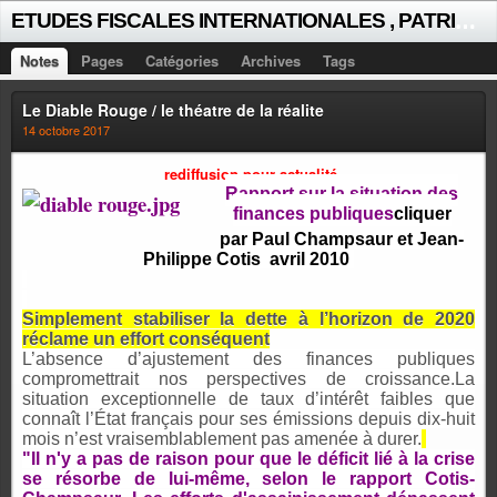
E
TUDES FISCALES INTERNATIONALES , PATRICK MICHAUD
Notes
Pages
Catégories
Archives
Tags
Le Diable Rouge / le théatre de la réalite
14 octobre 2017
rediffusion pour actualité
Rapport sur la situation des
finances publiques
cliquer
par Paul Champsaur et Jean-
Philippe Cotis
avril 2010
Simplement stabiliser la dette à l’horizon de 2020
réclame un effort conséquent
L’absence d’ajustement des finances publiques
compromettrait nos perspectives de croissance.La
situation exceptionnelle de taux d’intérêt faibles que
connaît l’État français pour ses émissions depuis dix-huit
mois n’est vraisemblablement pas amenée à durer.
"Il n'y a pas de raison pour que le déficit lié à la crise
se résorbe de lui-même, selon le rapport Cotis-