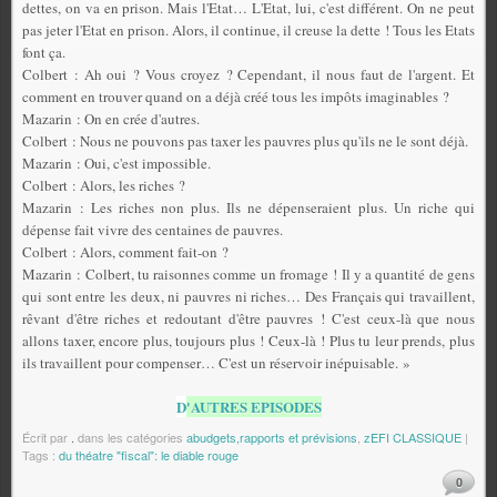
dettes, on va en prison. Mais l'Etat… L'Etat, lui, c'est différent. On ne peut
pas jeter l'Etat en prison. Alors, il continue, il creuse la dette ! Tous les Etats
font ça.
Colbert : Ah oui ? Vous croyez ? Cependant, il nous faut de l'argent. Et
comment en trouver quand on a déjà créé tous les impôts imaginables ?
Mazarin : On en crée d'autres.
Colbert : Nous ne pouvons pas taxer les pauvres plus qu'ils ne le sont déjà.
Mazarin : Oui, c'est impossible.
Colbert : Alors, les riches ?
Mazarin : Les riches non plus. Ils ne dépenseraient plus. Un riche qui
dépense fait vivre des cen­taines de pauvres.
Colbert : Alors, comment fait-on ?
Mazarin : Colbert, tu raisonnes comme un fromage ! Il y a quantité de gens
qui sont entre les deux, ni pauvres ni riches… Des Français qui travaillent,
rêvant d'être riches et redoutant d'être pauvres ! C'est ceux-là que nous
allons taxer, encore plus, toujours plus ! Ceux-là ! Plus tu leur prends, plus
ils travaillent pour compenser… C'est un réservoir inépuisable. »
D
'AUTRES EPISODES
Écrit par
.
dans les catégories
abudgets,rapports et prévisions
,
zEFI CLASSIQUE
|
Tags :
du théatre "fiscal": le diable rouge
0