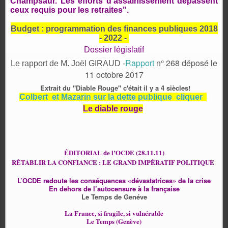
Champsaur. Les efforts d'assainissement dépassent
ceux requis pour les retraites".
Budget : programmation des finances publiques 2018
- 2022 -
Dossier législatif
Rapport
n° 268 déposé le
Le rapport de M. Joël GIRAUD -
11 octobre 2017
Extrait du "Diable Rouge" c'était il y a 4 siècles!
Colbert et Mazarin sur la dette publique
cliquer
Le diable rouge
ÉDITORIAL de l’OCDE (28.11.11)
RÉTABLIR LA CONFIANCE : LE GRAND IMPÉRATIF POLITIQUE
L’OCDE redoute les conséquences «dévastatrices» de la crise
En dehors de l’autocensure à la française
Le Temps de Genéve
La France, si fragile, si vulnérable
Le Temps (Genève)