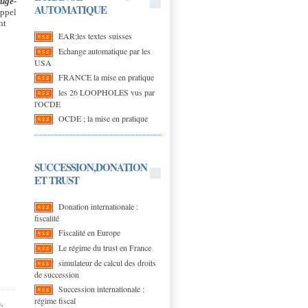
juge-
AUTOMATIQUE
appel
nt
EAR;les textes suisses
Echange automatique par les
USA
FRANCE la mise en pratique
les 26 LOOPHOLES vus par
l'OCDE
OCDE ; la mise en pratique
SUCCESSION,DONATION
ET TRUST
Donation internationale :
fiscalité
Fiscalité en Europe
Le régime du trust en France
simulateur de calcul des droits
de succession
Succession internationale :
régime fiscal
s
,