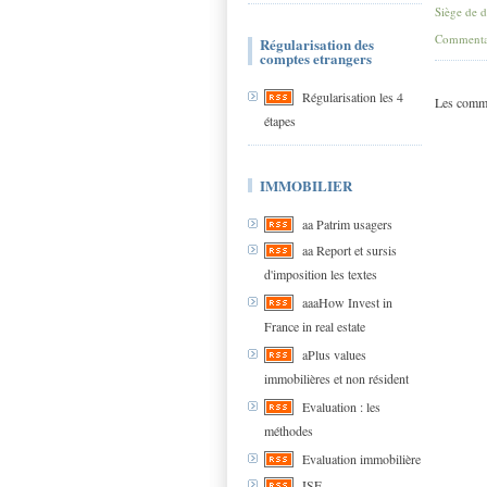
Siège de d
Commentai
Régularisation des
comptes etrangers
Régularisation les 4
Les comme
étapes
IMMOBILIER
aa Patrim usagers
aa Report et sursis
d'imposition les textes
aaaHow Invest in
France in real estate
aPlus values
immobilières et non résident
Evaluation : les
méthodes
Evaluation immobilière
ISF