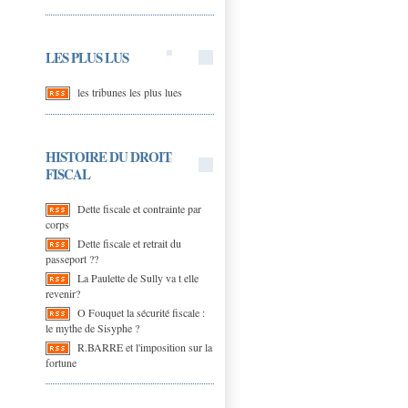
LES PLUS LUS
les tribunes les plus lues
HISTOIRE DU DROIT
FISCAL
Dette fiscale et contrainte par
corps
Dette fiscale et retrait du
passeport ??
La Paulette de Sully va t elle
revenir?
O Fouquet la sécurité fiscale :
le mythe de Sisyphe ?
R.BARRE et l'imposition sur la
fortune