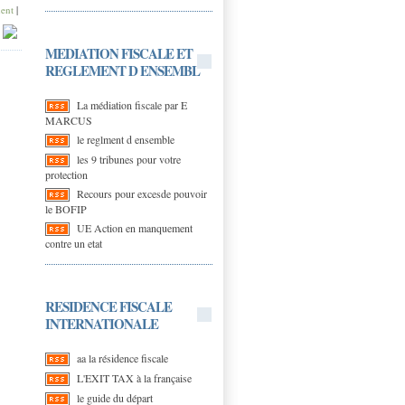
ent
|
|
MEDIATION FISCALE ET
REGLEMENT D ENSEMBL
La médiation fiscale par E
MARCUS
le reglment d ensemble
les 9 tribunes pour votre
protection
Recours pour excesde pouvoir
le BOFIP
UE Action en manquement
contre un etat
RESIDENCE FISCALE
INTERNATIONALE
aa la résidence fiscale
L'EXIT TAX à la française
le guide du départ