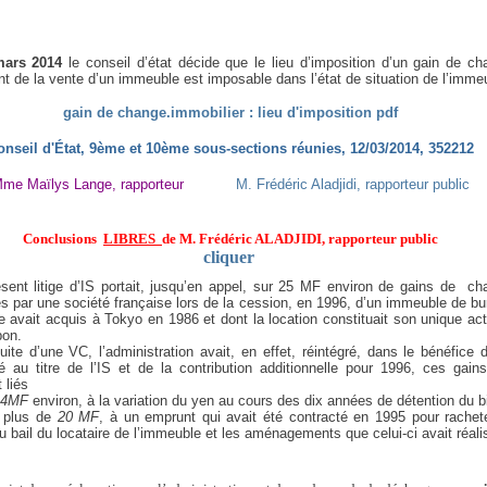
mars 2014
le conseil d’état décide que le lieu d’imposition d’un gain de ch
t de la vente d’un immeuble est imposable dans l’état de situation de l’imme
gain de change.immobilier : lieu d'imposition pdf
onseil d'État, 9ème et 10ème sous-sections réunies, 12/03/2014, 352212
me Maïlys Lange, rapporteur
M. Frédéric Aladjidi, rapporteur public
Conclusions
LIBRES
de M. Frédéric ALADJIDI, rapporteur public
cliquer
sent litige d’IS portait, jusqu’en appel, sur 25 MF environ de gains de ch
és par une société française lors de la cession, en 1996, d’un immeuble de b
e avait acquis à Tokyo en 1986 et dont la location constituait son unique act
pon.
uite d’une VC, l’administration avait, en effet, réintégré, dans le bénéfice 
é au titre de l’IS et de la contribution additionnelle pour 1996, ces gain
 liés
4MF
environ, à la variation du yen au cours des dix années de détention du b
r plus de
20 MF
, à un emprunt qui avait été contracté en 1995 pour rachete
au bail du locataire de l’immeuble et les aménagements que celui-ci avait réali