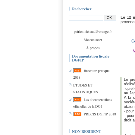
Rechercher
Le 12 
provenan
patrickmichaud@orange.fr
Me contacter
C
À propos
M
Documentation fiscale
DGFIP
Brochure pratique
2018
Le pré
réalis
ETUDES ET
qu’ell
STATISTIQUES
au Ja
A la s
Les documentations
sociét
officielles de la DGI
étaient
- pour
PRECIS DGFIP 2018
- pou
droit 
NON RESIDENT