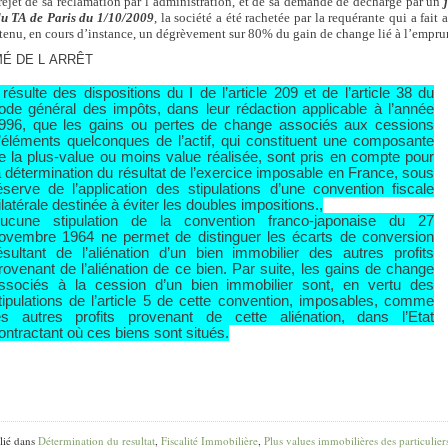
rejet de sa réclamation par l’administration, et de sa demande de décharge par un
u TA de Paris du 1/10/2009
, la société a été rachetée par la requérante qui a fait 
btenu, en cours d’instance, un dégrèvement sur 80% du gain de change lié à l’empru
É DE L ARRÊT
l résulte des dispositions du I de l’article 209 et de l’article 38 du
ode général des impôts, dans leur rédaction applicable à l’année
996, que les gains ou pertes de change associés aux cessions
’éléments quelconques de l’actif, qui constituent une composante
e la plus-value ou moins value réalisée, sont pris en compte pour
a détermination du résultat de l’exercice imposable en France, sous
éserve de l’application des stipulations d’une convention fiscale
ilatérale destinée à éviter les doubles impositions.,
ucune stipulation de la convention franco-japonaise du 27
ovembre 1964 ne permet de distinguer les écarts de conversion
ésultant de l’aliénation d’un bien immobilier des autres profits
rovenant de l’aliénation de ce bien. Par suite, les gains de change
ssociés à la cession d’un bien immobilier sont, en vertu des
tipulations de l’article 5 de cette convention, imposables, comme
es autres profits provenant de cette aliénation, dans l’Etat
ontractant où ces biens sont situés.
lié dans
Détermination du resultat
,
Fiscalité Immobilière
,
Plus values immobilières des particulier