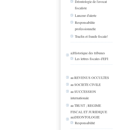
Déontologie de l'avocat
fiscaliste
Lanceur d'alerte
Responsabilite
professionnelle
Tracfin et fraude fiscale!
a)Historique des tribunes
Les lettres fiscales d'EFI
aa REVENUS OCCULTES
aa SOCIETE CIVILE
aa SUCCESSION
internationale
aa TRUST ; REGIME
FISCAL ET JURIDIQUE
aa)DEONTOLOGIE
Responsabilité