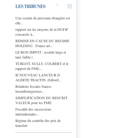
LES TRIBUNES
Une societe de personne étrangère est
elle...
rapport sur les moyens de la DGFiP
consacrés à...
REMISE EN CAUSE DU REGIME
HOLDING . France art...
LE BON IMPOT : assiette large et
taux faible /...
TURGOT, SULLY, COLBERT et le
rapport du FMI(...
lE NOUVEAU LANCEUR D
ALERTE TRACFIN :d'abord...
Relations fiscales franco-
luxembourgeoises...
SIMPLIFICATION DU RESCRIT
VALEUR pour les PME
Fiscalité des successions
internationales...
Régime du contrôle des prix de
transfert