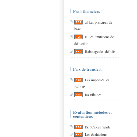
Frais financiers
aI Les principes de
base
II Les limitations de
déduction
Rabotage des déficits
Prix de transfert
Les imprimés,les
BOFIP
les tribunes
Evaluation:métodes et
contentieux
ISF/Calcul rapide
Les évaluations