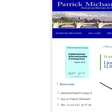
OUTILS DU FISCALISTE
LES + LUES
FIS
« Messa
14 oc
Lieu
12.0
Bienvenue
patrickmichaud@orange.fr
Qui est Patrick Michaud?
Tél+ 33 (0) 6 07 26 97 08