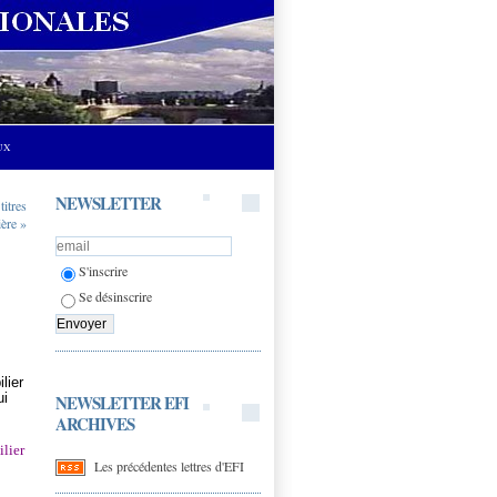
UX
NEWSLETTER
titres
ère »
S'inscrire
Se désinscrire
lier
NEWSLETTER EFI
ui
ARCHIVES
lier
Les précédentes lettres d'EFI