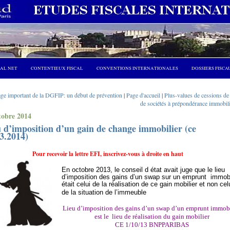
CAL NET
CONTENTIEUX FISCAL
CONVENTIONS INTERNATIONALES
DOSSIERS FISCA
ge important de la DGFIP: un début de prévention
|
Page d'accueil
|
Plus-values de cessions de 
de sociétés à prépondérance immobili
tobre 2014
 d’imposition d’un gain de change immobilier (ce
3.2014)
Pour recevoir la lettre EFI, inscrivez-vous à droite en haut
En octobre 2013, le conseil d état avait juge que le lieu
d’imposition des gains d’un swap sur un emprunt
immobi
était celui de la réalisation de ce gain mobilier et non cel
de la situation de l’immeuble
Lieu d’imposition des gains d’un swap d’un emprunt immobi
est le
lieu de réalisation du gain mobilier
CE 1/10/13 BNPPARIBAS