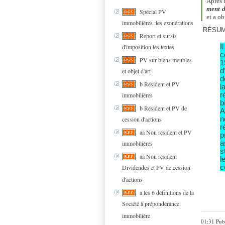
Après 
ment d
Spécial PV
et a o
immobilières :les exonérations
RÉSUM
Report et sursis
d'imposition les textes
I
c
PV sur biens meubles
1
et objet d'art
d
d
b Résident et PV
l
immobilières
r
b
b Résident et PV de
A
cession d'actions
n
r
aa Non résident et PV
p
immobilières
a
s
aa Non résident
l
Dividendes et PV de cession
c
d'actions
a les 6 définitions de la
Société à prépondérance
immobilière
01:31 Pub