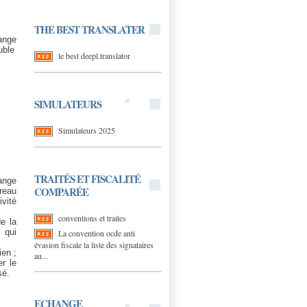
THE BEST TRANSLATER
ange
uble
le best deepl.translator
SIMULATEURS
Simulateurs 2025
TRAITÉS ET FISCALITÉ
ange
COMPARÉE
ureau
ivité
conventions et traites
de la
s qui
La convention ocde anti
évasion fiscale la liste des signataires
ien ;
au...
r le
sé.
ECHANGE