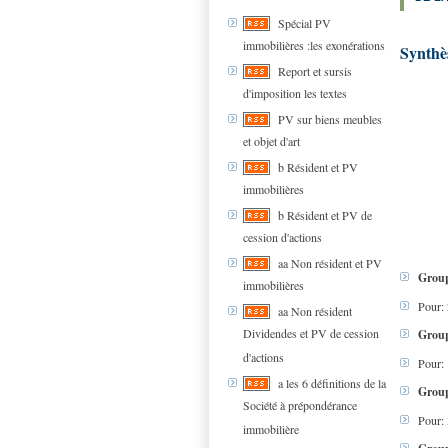
Spécial PV
immobilières :les exonérations
Synthè
Report et sursis
d'imposition les textes
PV sur biens meubles
et objet d'art
b Résident et PV
immobilières
b Résident et PV de
cession d'actions
aa Non résident et PV
Groupe
immobilières
Pour: 
aa Non résident
Dividendes et PV de cession
Group
d'actions
Pour:
a les 6 définitions de la
Group
Société à prépondérance
Pour: 
immobilière