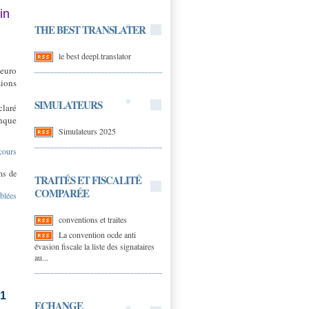
in
THE BEST TRANSLATER
le best deepl.translator
 euro
ions
SIMULATEURS
claré
anque
Simulateurs 2025
cours
ns de
TRAITÉS ET FISCALITÉ
COMPARÉE
blées
conventions et traites
La convention ocde anti
évasion fiscale la liste des signataires
au...
-1
ECHANGE