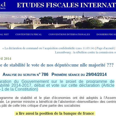
CAL NET
CONTENTIEUX FISCAL
CONVENTIONS INTERNATIONALES
DOSSIERS FISCA
« La déclaration de command ou l’acquisition confidentielle (cass 11.03.14)
|
Page d'accueil
|
Luxembourg : la rébellion contre la commission s
ril 2014
e de stabilité le vote de nos députés:une nlle majorité ???
Analyse du scrutin n° 786
Première séance du 29/04/2014
aration du Gouvernement sur le projet de programme de
abilité 2014-2017, débat et vote sur cette déclaration (Article
-1 de la Constitution)
ogramme de stabilité et le plan d’économies ont été adoptés à l’Assem
ale. Le premier ministre a bénéficié de l’abstention «bienveillante» des centri
 pâti de celle très critique d’une partie des socialistes
a lire aussi la position de la banque de france