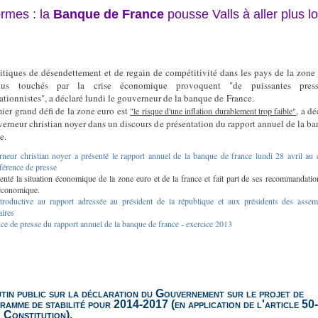
rmes : la
Banque de France
pousse Valls à aller plus lo
litiques de désendettement et de regain de compétitivité dans les pays de la zone
lus touchés par la crise économique provoquent "de puissantes press
lationnistes", a déclaré lundi le gouverneur de la banque de France.
mier grand défi de la zone euro est
, a dé
"le risque d'une inflation durablement trop faible"
verneur christian noyer dans un discours de présentation du rapport annuel de la b
e.
rneur christian noyer a présenté le rapport annuel de la banque de france lundi 28 avril au 
férence de presse
enté la situation économique de la zone euro et de la france et fait part de ses recommandatio
 économique.
introductive au rapport adressée au président de la république et aux présidents des assem
aires
ce de presse du rapport annuel de la banque de france - exercice 2013
tin public sur la déclaration du Gouvernement sur le projet de
ramme de stabilité pour 2014-2017 (en application de l'article 50
a Constitution).