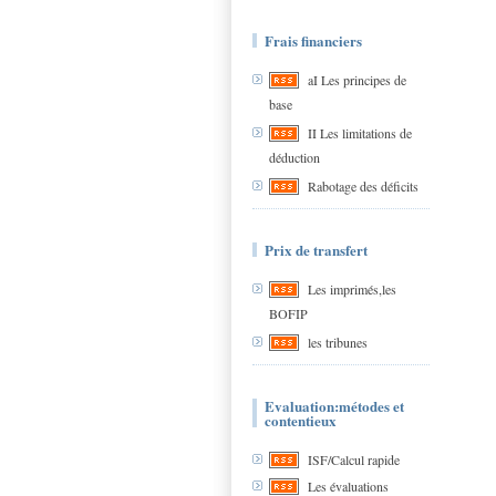
Frais financiers
aI Les principes de
base
II Les limitations de
déduction
Rabotage des déficits
Prix de transfert
Les imprimés,les
BOFIP
les tribunes
Evaluation:métodes et
contentieux
ISF/Calcul rapide
Les évaluations