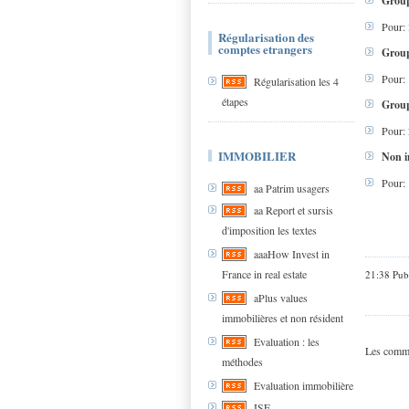
Group
Pour: 
Régularisation des
comptes etrangers
Group
Pour: 
Régularisation les 4
étapes
Group
Pour: 
IMMOBILIER
Non i
Pour: 
aa Patrim usagers
aa Report et sursis
d'imposition les textes
aaaHow Invest in
France in real estate
21:38 Pub
aPlus values
immobilières et non résident
Evaluation : les
Les comme
méthodes
Evaluation immobilière
ISF