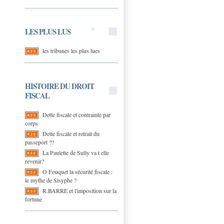
LES PLUS LUS
les tribunes les plus lues
HISTOIRE DU DROIT
FISCAL
Dette fiscale et contrainte par
corps
Dette fiscale et retrait du
passeport ??
La Paulette de Sully va t elle
revenir?
O Fouquet la sécurité fiscale :
le mythe de Sisyphe ?
R.BARRE et l'imposition sur la
fortune