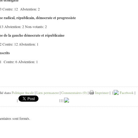
e écologiste
3 Contre: 12 Abstention: 2
e radical, républicain, démocrate et progressiste
13 Abstention: 2 Non-votants: 2
e de la gauche démocrate et républicaine
2 Contre: 12 Abstention: 1
nscrits
1 Contre: 6 Abstention: 1
lié dans
Politique fiscale
|
Lien permanent
|
Commentaires (0)
|
Imprimer
|
|
Facebook
|
|
|
|
|
ntaires sont fermés.