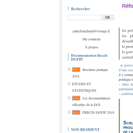
Réfo
Rechercher
les po
patrickmichaud@orange.fr
les p
Me contacter
désinf
le pre
À propos
le gou
Documentation fiscale
central
DGFIP
le gouve
Brochure pratique
d’une con
il a comm
2018
politique
ETUDES ET
-
lettre 
parlement
STATISTIQUES
-
conféren
Les documentations
officielles de la DGI
PRECIS DGFIP 2018
Scru
prog
NON RESIDENT
de l