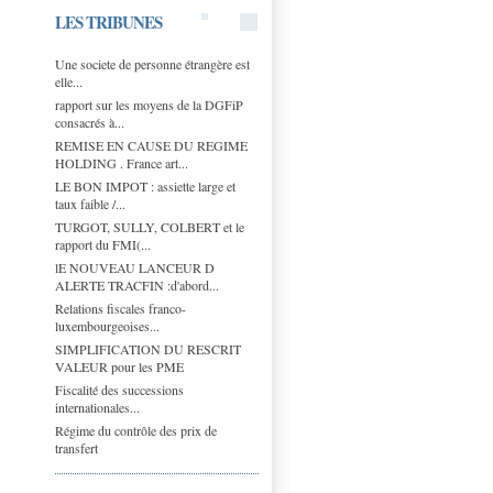
LES TRIBUNES
Une societe de personne étrangère est
elle...
rapport sur les moyens de la DGFiP
consacrés à...
REMISE EN CAUSE DU REGIME
HOLDING . France art...
LE BON IMPOT : assiette large et
taux faible /...
TURGOT, SULLY, COLBERT et le
rapport du FMI(...
lE NOUVEAU LANCEUR D
ALERTE TRACFIN :d'abord...
Relations fiscales franco-
luxembourgeoises...
SIMPLIFICATION DU RESCRIT
VALEUR pour les PME
Fiscalité des successions
internationales...
Régime du contrôle des prix de
transfert