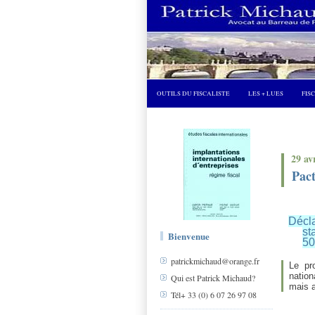
OUTILS DU FISCALISTE
LES + LUES
FIS
29 av
Pact
Décl
st
Bienvenue
50
patrickmichaud@orange.fr
Le pr
nation
Qui est Patrick Michaud?
mais a
Tél+ 33 (0) 6 07 26 97 08