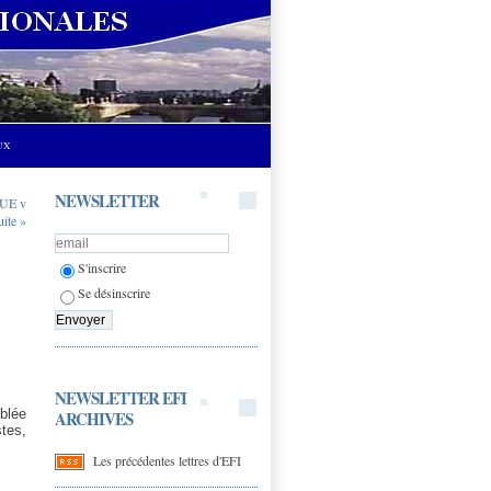
UX
NEWSLETTER
UE v
uite »
S'inscrire
Se désinscrire
NEWSLETTER EFI
blée
ARCHIVES
stes,
Les précédentes lettres d'EFI