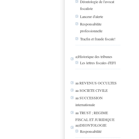
Déontologie de l'avocat
fiscaliste
Lanceur d'alerte
Responsabilite
professionnelle
Tracfin et fraude fiscale!
a)Historique des tribunes
Les lettres fiscales d'EFI
aa REVENUS OCCULTES
aa SOCIETE CIVILE
aa SUCCESSION
internationale
aa TRUST ; REGIME
FISCAL ET JURIDIQUE
aa)DEONTOLOGIE
Responsabilité