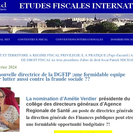
CAL NET
CONTENTIEUX FISCAL
CONVENTIONS INTERNATIONALES
DOSSIERS FISCA
AT ET TERRITOIRE A REGIME FISCAL PRIVILEGIE /L A PRATIQUE
|
Page d'accueil
|
A
DE DROIT FISCAL les trois procédures d'abus de droit fiscal Patrick MICH
vrier 2024
ouvelle directrice de la DGFIP ;une formidable equipe
 lutter aussi contre la fraude sociale ??
La nomination d’Amélie Verdier
présidente du
collège des directeurs généraux d’A
gence
au poste de directrice général
R
egionale de
S
anté
.
la direction générale des Finances publiques peut etr
une formidable opportunité budgétaire ?!