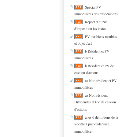
Spécial PV
immobilières :les exonérations
Report et sursis
d'imposition les textes
PV sur biens meubles
et objet d'art
b Résident et PV
immobilières
b Résident et PV de
cession d'actions
aa Non résident et PV
immobilières
aa Non résident
Dividendes et PV de cession
d'actions
a les 6 définitions de la
Société à prépondérance
immobilière