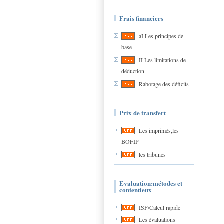
Frais financiers
aI Les principes de
base
II Les limitations de
déduction
Rabotage des déficits
Prix de transfert
Les imprimés,les
BOFIP
les tribunes
Evaluation:métodes et
contentieux
ISF/Calcul rapide
Les évaluations