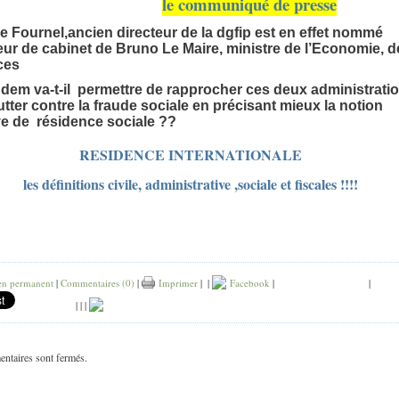
le communiqué de presse
 Fournel,ancien directeur de la dgfip est en effet nommé
eur de cabinet de Bruno Le Maire, ministre de l’Economie, d
ces
dem va-t-il permettre de rapprocher ces deux administrati
utter contre la fraude sociale en précisant mieux la notion
e de résidence sociale ??
RESIDENCE INTERNATIONALE
les définitions civile, administrative ,sociale et fiscales !!!!
en permanent
|
Commentaires (0)
|
Imprimer
|
|
Facebook
|
|
|
|
|
ntaires sont fermés.