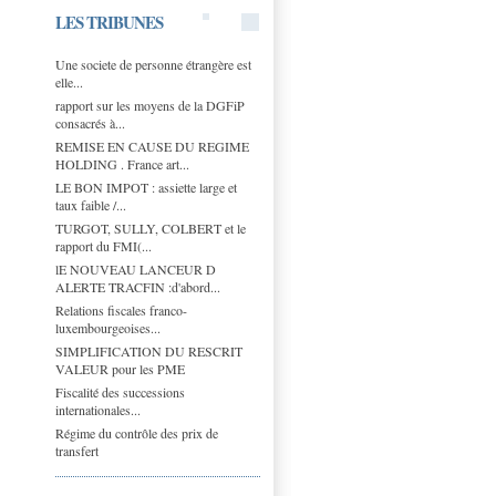
LES TRIBUNES
Une societe de personne étrangère est
elle...
rapport sur les moyens de la DGFiP
consacrés à...
REMISE EN CAUSE DU REGIME
HOLDING . France art...
LE BON IMPOT : assiette large et
taux faible /...
TURGOT, SULLY, COLBERT et le
rapport du FMI(...
lE NOUVEAU LANCEUR D
ALERTE TRACFIN :d'abord...
Relations fiscales franco-
luxembourgeoises...
SIMPLIFICATION DU RESCRIT
VALEUR pour les PME
Fiscalité des successions
internationales...
Régime du contrôle des prix de
transfert