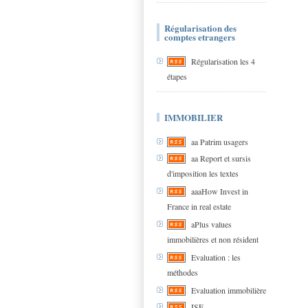
Régularisation des
comptes etrangers
Régularisation les 4
étapes
IMMOBILIER
aa Patrim usagers
aa Report et sursis
d'imposition les textes
aaaHow Invest in
France in real estate
aPlus values
immobilières et non résident
Evaluation : les
méthodes
Evaluation immobilière
ISF