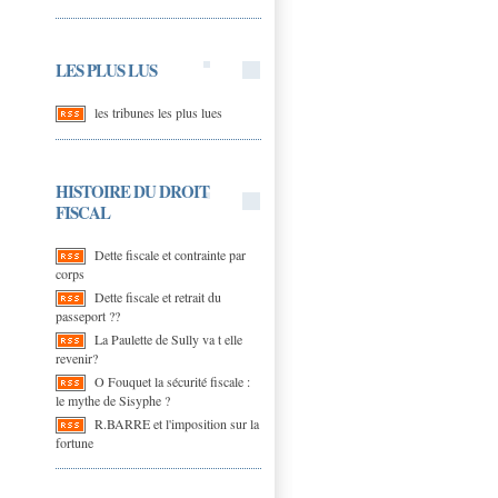
LES PLUS LUS
les tribunes les plus lues
HISTOIRE DU DROIT
FISCAL
Dette fiscale et contrainte par
corps
Dette fiscale et retrait du
passeport ??
La Paulette de Sully va t elle
revenir?
O Fouquet la sécurité fiscale :
le mythe de Sisyphe ?
R.BARRE et l'imposition sur la
fortune