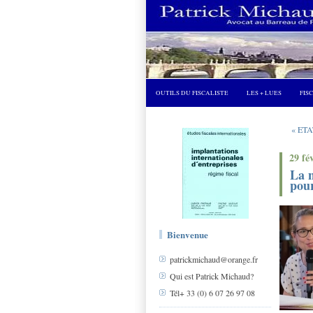
OUTILS DU FISCALISTE
LES + LUES
FIS
« ET
29 fé
La n
pour
Bienvenue
patrickmichaud@orange.fr
Qui est Patrick Michaud?
Tél+ 33 (0) 6 07 26 97 08