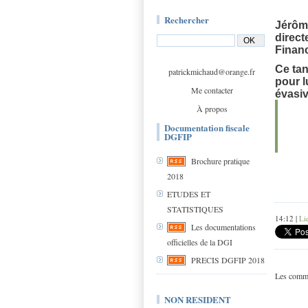
Rechercher
Jérôme
direct
Finan
Ce tan
patrickmichaud@orange.fr
pour l
Me contacter
évasiv
À propos
Documentation fiscale
DGFIP
Brochure pratique
2018
ETUDES ET
STATISTIQUES
14:12 |
Li
Les documentations
officielles de la DGI
PRECIS DGFIP 2018
Les comme
NON RESIDENT