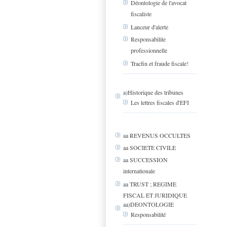
Déontologie de l'avocat
fiscaliste
Lanceur d'alerte
Responsabilite
professionnelle
Tracfin et fraude fiscale!
a)Historique des tribunes
Les lettres fiscales d'EFI
aa REVENUS OCCULTES
aa SOCIETE CIVILE
aa SUCCESSION
internationale
aa TRUST ; REGIME
FISCAL ET JURIDIQUE
aa)DEONTOLOGIE
Responsabilité