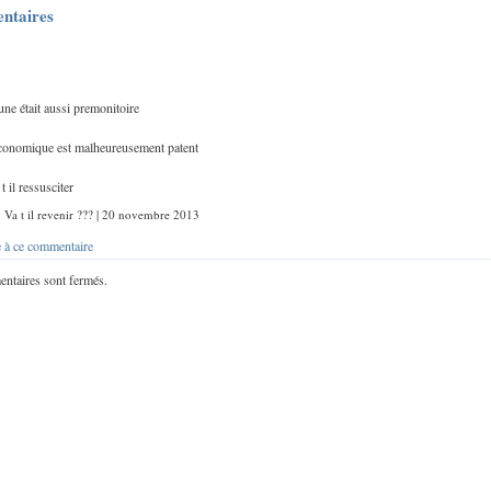
ntaires
bune était aussi premonitoire
economique est malheureusement patent
 il ressusciter
 : Va t il revenir ??? | 20 novembre 2013
 à ce commentaire
ntaires sont fermés.