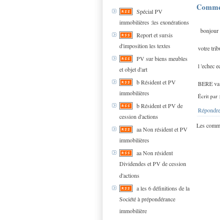
Comme
Spécial PV
immobilières :les exonérations
bonjour
Report et sursis
d'imposition les textes
votre tri
PV sur biens meubles
l 'echec 
et objet d'art
b Résident et PV
BERE va t
immobilières
Écrit par
b Résident et PV de
Répondre
cession d'actions
Les comme
aa Non résident et PV
immobilières
aa Non résident
Dividendes et PV de cession
d'actions
a les 6 définitions de la
Société à prépondérance
immobilière