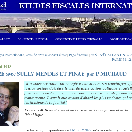
CAL NET
CONTENTIEUX FISCAL
CONVENTIONS INTERNATIONALES
DOSSIERS FISCA
s internationaux, abus de droit et conseil d’état
|
Page d'accueil
|
art 57 Aff BALLANTINES 
PARIS 31.12.
i 2013
E avec SULLY MENDES ET PINAY par P MICHAUD
"Il a consacré toute son énergie à convaincre ses concitoyens q
justice sociale doit être le but de toute action politique et qu'el
peut être construite que sur une économie solide, modern
transparente. Il savait que ce sont d'abord les plus modestes qui p
les illusions de la facilité."
Francois Mitterand,
avocat au Barreau de Paris, président de la
République
Un lecteur , du speudonyme
J.M.KEYNES
, m’a rappelé
il y quelqu