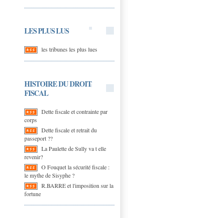
LES PLUS LUS
les tribunes les plus lues
HISTOIRE DU DROIT
FISCAL
Dette fiscale et contrainte par
corps
Dette fiscale et retrait du
passeport ??
La Paulette de Sully va t elle
revenir?
O Fouquet la sécurité fiscale :
le mythe de Sisyphe ?
R.BARRE et l'imposition sur la
fortune