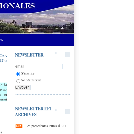
UX
NEWSLETTER
(CAA
12) »
S'inscrire
Se désinscrire
ue la
le ne
e et
aient
NEWSLETTER EFI
ARCHIVES
Les précédentes lettres d'EFI
es