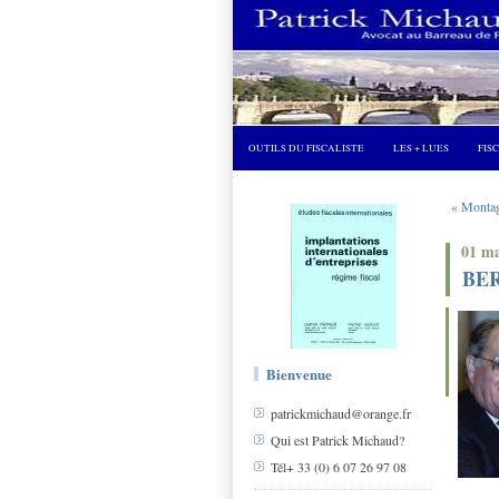
OUTILS DU FISCALISTE
LES + LUES
FIS
« Montage
01 ma
BER
Bienvenue
patrickmichaud@orange.fr
Qui est Patrick Michaud?
Tél+ 33 (0) 6 07 26 97 08