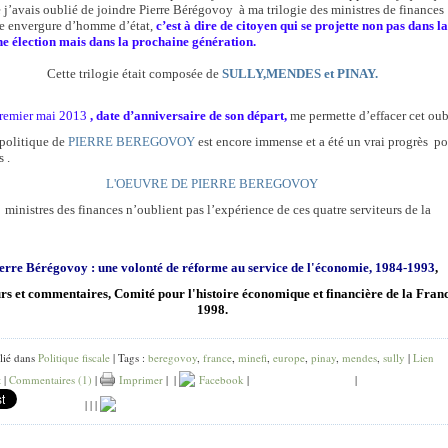
 j’avais oublié de joindre Pierre Bérégovoy
à ma trilogie des ministres de finances
e envergure d’homme d’état,
c’est à dire de citoyen qui se projette non pas dans la
e élection mais dans la prochaine génération.
Cette trilogie était composée de
SULLY,MENDES et PINAY.
premier mai 2013
, date d’anniversaire de son départ,
me permette d’effacer cet oub
politique de
PIERRE BEREGOVOY
est encore immense et a été un vrai progrès
po
 .
L'OEUVRE DE PIERRE BEREGOVOY
ministres des finances n’oublient pas l’expérience de ces quatre serviteurs de la
erre Bérégovoy : une volonté de réforme au service de l'économie, 1984-1993
,
rs et commentaires, Comité pour l'histoire économique et financière de la Franc
1998.
lié dans
Politique fiscale
| Tags :
beregovoy
,
france
,
minefi
,
europe
,
pinay
,
mendes
,
sully
|
Lien
t
|
Commentaires (1)
|
Imprimer
|
|
Facebook
|
|
|
|
|