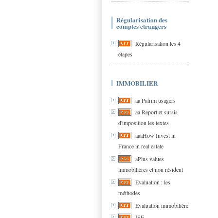
Régularisation des
comptes etrangers
Régularisation les 4
étapes
IMMOBILIER
aa Patrim usagers
aa Report et sursis
d'imposition les textes
aaaHow Invest in
France in real estate
aPlus values
immobilières et non résident
Evaluation : les
méthodes
Evaluation immobilière
ISF