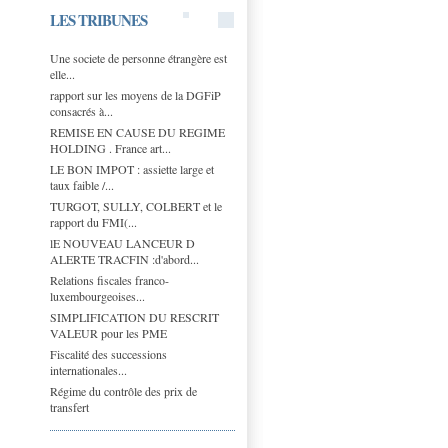
LES TRIBUNES
Une societe de personne étrangère est
elle...
rapport sur les moyens de la DGFiP
consacrés à...
REMISE EN CAUSE DU REGIME
HOLDING . France art...
LE BON IMPOT : assiette large et
taux faible /...
TURGOT, SULLY, COLBERT et le
rapport du FMI(...
lE NOUVEAU LANCEUR D
ALERTE TRACFIN :d'abord...
Relations fiscales franco-
luxembourgeoises...
SIMPLIFICATION DU RESCRIT
VALEUR pour les PME
Fiscalité des successions
internationales...
Régime du contrôle des prix de
transfert