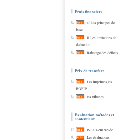
Frais financiers
aI Les principes de
base
II Les limitations de
déduction
Rabotage des déficits
Prix de transfert
Les imprimés,les
BOFIP
les tribunes
Evaluation:métodes et
contentieux
ISF/Calcul rapide
Les évaluations