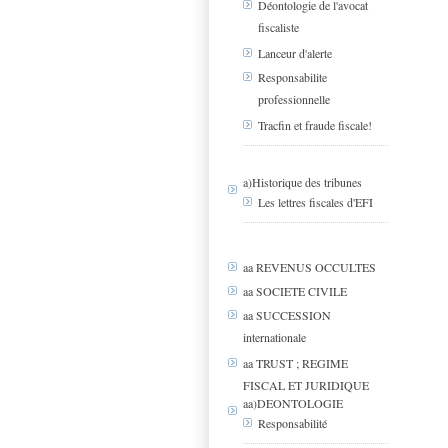
Déontologie de l'avocat
fiscaliste
Lanceur d'alerte
Responsabilite
professionnelle
Tracfin et fraude fiscale!
a)Historique des tribunes
Les lettres fiscales d'EFI
aa REVENUS OCCULTES
aa SOCIETE CIVILE
aa SUCCESSION
internationale
aa TRUST ; REGIME
FISCAL ET JURIDIQUE
aa)DEONTOLOGIE
Responsabilité