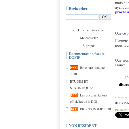
mois que
ayant un
Rechercher
prochain
patrickmichaud@orange.fr
Que c
e 
Me contacter
L’œuvre 
À propos
nous tous
Documentation fiscale
DGFIP
Que
nos 
France.
Brochure pratique
2018
Pi
ETUDES ET
discou
STATISTIQUES
Les documentations
officielles de la DGI
08:03 Pub
PRECIS DGFIP 2018
permanen
NON RESIDENT