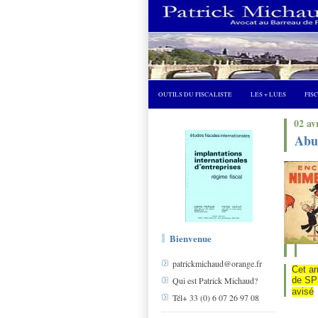
OUTILS DU FISCALISTE
LES + LUES
FIS
02 av
Abus
Bienvenue
patrickmichaud@orange.fr
Cet ar
de SPI
Qui est Patrick Michaud?
avisé
Tél+ 33 (0) 6 07 26 97 08