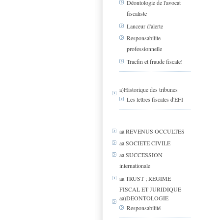
Déontologie de l'avocat
fiscaliste
Lanceur d'alerte
Responsabilite
professionnelle
Tracfin et fraude fiscale!
a)Historique des tribunes
Les lettres fiscales d'EFI
aa REVENUS OCCULTES
aa SOCIETE CIVILE
aa SUCCESSION
internationale
aa TRUST ; REGIME
FISCAL ET JURIDIQUE
aa)DEONTOLOGIE
Responsabilité