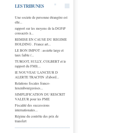
LES TRIBUNES
Une societe de personne étrangère est
elle...
rapport sur les moyens de la DGFiP
consacrés à...
REMISE EN CAUSE DU REGIME
HOLDING . France art...
LE BON IMPOT : assiette large et
taux faible /...
TURGOT, SULLY, COLBERT et le
rapport du FMI(...
lE NOUVEAU LANCEUR D
ALERTE TRACFIN :d'abord...
Relations fiscales franco-
luxembourgeoises...
SIMPLIFICATION DU RESCRIT
VALEUR pour les PME
Fiscalité des successions
internationales...
Régime du contrôle des prix de
transfert