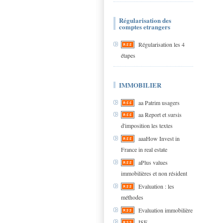
Régularisation des
comptes etrangers
Régularisation les 4
étapes
IMMOBILIER
aa Patrim usagers
aa Report et sursis
d'imposition les textes
aaaHow Invest in
France in real estate
aPlus values
immobilières et non résident
Evaluation : les
méthodes
Evaluation immobilière
ISF