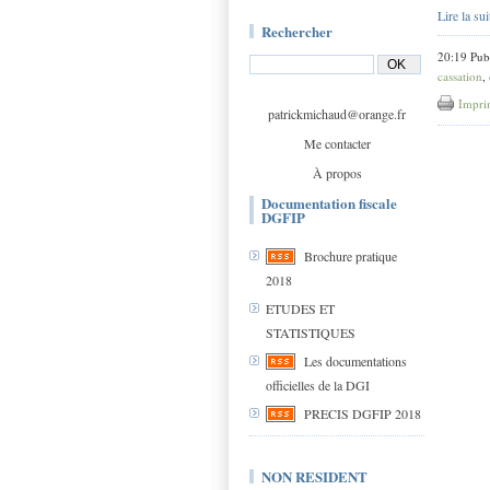
Lire la sui
Rechercher
20:19 Pub
cassation
,
Impri
patrickmichaud@orange.fr
Me contacter
À propos
Documentation fiscale
DGFIP
Brochure pratique
2018
ETUDES ET
STATISTIQUES
Les documentations
officielles de la DGI
PRECIS DGFIP 2018
NON RESIDENT