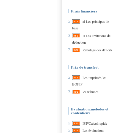
Frais financiers
aI Les principes de
base
II Les limitations de
déduction
Rabotage des déficits
Prix de transfert
Les imprimés,les
BOFIP
les tribunes
Evaluation:métodes et
contentieux
ISF/Calcul rapide
Les évaluations