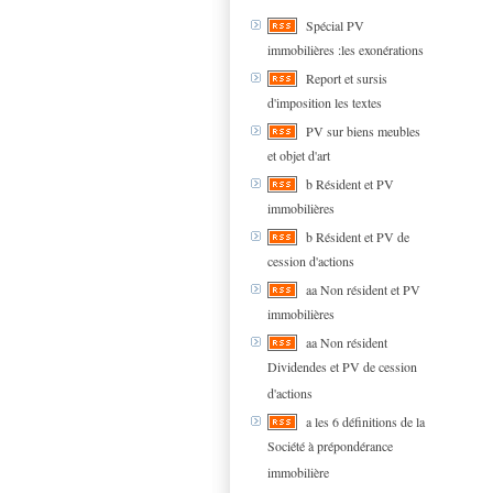
Spécial PV
immobilières :les exonérations
Report et sursis
d'imposition les textes
PV sur biens meubles
et objet d'art
b Résident et PV
immobilières
b Résident et PV de
cession d'actions
aa Non résident et PV
immobilières
aa Non résident
Dividendes et PV de cession
d'actions
a les 6 définitions de la
Société à prépondérance
immobilière