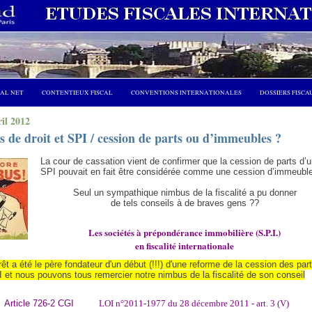
CAL NET
CONTENTIEUX FISCAL
CONVENTIONS INTERNATIONALES
DOSSIERS FISCA
ril 2012
 de droit et SPI / cession de parts ou d’immeubles ?
La cour de cassation vient de confirmer que la cession de parts d’
SPI pouvait en fait être considérée comme une cession d’immeuble
Seul un sympathique nimbus de la fiscalité a pu donner
de tels conseils à de braves gens ??
Les sociétés à prépondérance immobilière (S.P.I.)
en fiscalité internationale
rêt a été le père fondateur d'un début (!!!) d'une reforme de la cession des par
 et nous pouvons tous remercier notre nimbus de la fiscalité de son conseil
Article 726-2 CGI
LOI n°2011-1977 du 28 décembre 2011 - art. 3 (V)