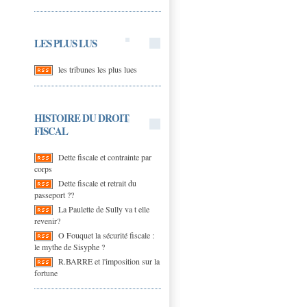
LES PLUS LUS
les tribunes les plus lues
HISTOIRE DU DROIT
FISCAL
Dette fiscale et contrainte par
corps
Dette fiscale et retrait du
passeport ??
La Paulette de Sully va t elle
revenir?
O Fouquet la sécurité fiscale :
le mythe de Sisyphe ?
R.BARRE et l'imposition sur la
fortune