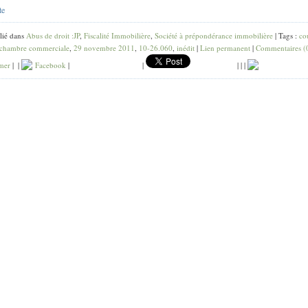
te
lié dans
Abus de droit :JP
,
Fiscalité Immobilière
,
Société à prépondérance immobilière
| Tags :
co
chambre commerciale
,
29 novembre 2011
,
10-26.060
,
inédit
|
Lien permanent
|
Commentaires (
mer
|
|
Facebook
|
|
|
|
|