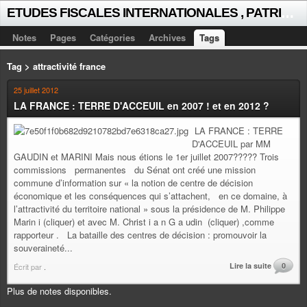
E
TUDES FISCALES INTERNATIONALES , PATRICK MICHAUD
Notes
Pages
Catégories
Archives
Tags
Tag > attractivité france
25 juillet 2012
LA FRANCE : TERRE D'ACCEUIL en 2007 ! et en 2012 ?
LA FRANCE : TERRE
D'ACCEUIL par MM
GAUDIN et MARINI Mais nous étions le 1er juillet 2007????? Trois
commissions permanentes du Sénat ont créé une mission
commune d’information sur « la notion de centre de décision
économique et les conséquences qui s’attachent, en ce domaine, à
l’attractivité du territoire national » sous la présidence de M. Philippe
Marin i (cliquer) et avec M. Christ i a n G a udin (cliquer) ,comme
rapporteur . La bataille des centres de décision : promouvoir la
souveraineté...
Lire la suite
0
Écrit par
.
Plus de notes disponibles.