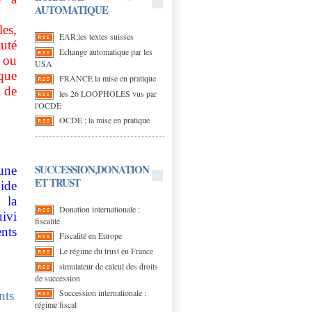
AUTOMATIQUE
es,
EAR;les textes suisses
uté
Echange automatique par les
 ou
USA
que
FRANCE la mise en pratique
l de
les 26 LOOPHOLES vus par
l'OCDE
OCDE ; la mise en pratique
SUCCESSION,DONATION
une
ET TRUST
ide
 la
Donation internationale :
uivi
fiscalité
ents
Fiscalité en Europe
Le régime du trust en France
simulateur de calcul des droits
de succession
Succession internationale :
nts
régime fiscal