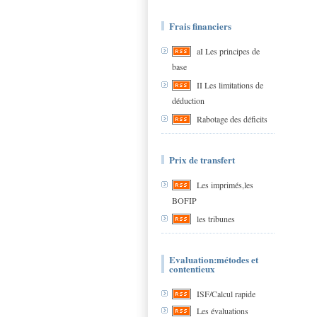
Frais financiers
aI Les principes de
base
II Les limitations de
déduction
Rabotage des déficits
Prix de transfert
Les imprimés,les
BOFIP
les tribunes
Evaluation:métodes et
contentieux
ISF/Calcul rapide
Les évaluations