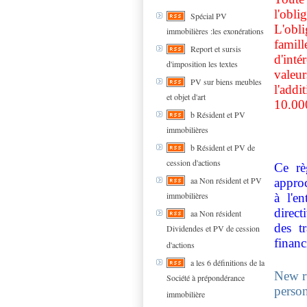
l'obli
Spécial PV
L'obl
immobilières :les exonérations
famil
Report et sursis
d'inté
d'imposition les textes
valeu
PV sur biens meubles
l'addi
et objet d'art
10.00
b Résident et PV
immobilières
b Résident et PV de
cession d'actions
Ce rè
aa Non résident et PV
appro
immobilières
à l'e
direct
aa Non résident
des tr
Dividendes et PV de cession
financ
d'actions
a les 6 définitions de la
New ru
Société à prépondérance
person
immobilière