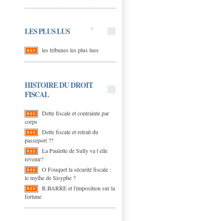
LES PLUS LUS
les tribunes les plus lues
HISTOIRE DU DROIT
FISCAL
Dette fiscale et contrainte par
corps
Dette fiscale et retrait du
passeport ??
La Paulette de Sully va t elle
revenir?
O Fouquet la sécurité fiscale :
le mythe de Sisyphe ?
R.BARRE et l'imposition sur la
fortune