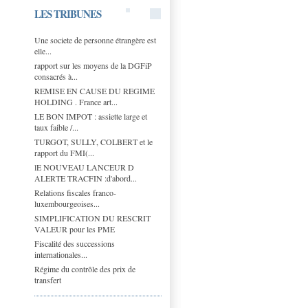
LES TRIBUNES
Une societe de personne étrangère est
elle...
rapport sur les moyens de la DGFiP
consacrés à...
REMISE EN CAUSE DU REGIME
HOLDING . France art...
LE BON IMPOT : assiette large et
taux faible /...
TURGOT, SULLY, COLBERT et le
rapport du FMI(...
lE NOUVEAU LANCEUR D
ALERTE TRACFIN :d'abord...
Relations fiscales franco-
luxembourgeoises...
SIMPLIFICATION DU RESCRIT
VALEUR pour les PME
Fiscalité des successions
internationales...
Régime du contrôle des prix de
transfert