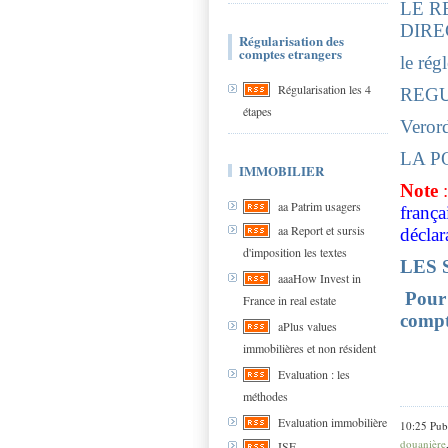
LE R
DIRE
Régularisation des
comptes etrangers
le ré
Régularisation les 4
REGU
étapes
Veror
LA P
IMMOBILIER
Note
:
aa Patrim usagers
frança
aa Report et sursis
déclar
d'imposition les textes
LES 
aaaHow Invest in
Pour 
France in real estate
compt
aPlus values
immobilières et non résident
avoca
suisse
Evaluation : les
méthodes
Evaluation immobilière
10:25 Pub
douanière
ISF