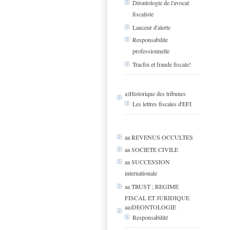
Déontologie de l'avocat
fiscaliste
Lanceur d'alerte
Responsabilite
professionnelle
Tracfin et fraude fiscale!
a)Historique des tribunes
Les lettres fiscales d'EFI
aa REVENUS OCCULTES
aa SOCIETE CIVILE
aa SUCCESSION
internationale
aa TRUST ; REGIME
FISCAL ET JURIDIQUE
aa)DEONTOLOGIE
Responsabilité