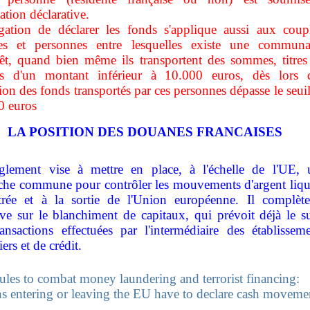
gation déclarative.
igation de déclarer les fonds s'applique aussi aux coupl
les et personnes entre lesquelles existe une communa
rêt, quand bien même ils transportent des sommes, titres
rs d'un montant inférieur à 10.000 euros, dès lors 
tion des fonds transportés par ces personnes dépasse le seui
0 euros
LA POSITION DES DOUANES FRANCAISES
glement vise à mettre en place, à l'échelle de l'UE, 
che commune pour contrôler les mouvements d'argent liqu
ntrée et à la sortie de l'Union européenne. Il complète
ive sur le blanchiment de capitaux, qui prévoit déjà le s
ansactions effectuées par l'intermédiaire des établissem
iers et de crédit.
les to combat money laundering and terrorist financing:
s entering or leaving the EU have to declare cash moveme