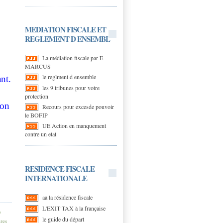
MEDIATION FISCALE ET
REGLEMENT D ENSEMBL
La médiation fiscale par E
MARCUS
le reglment d ensemble
ant.
les 9 tribunes pour votre
protection
non
Recours pour excesde pouvoir
le BOFIP
UE Action en manquement
contre un etat
RESIDENCE FISCALE
efi
INTERNATIONALE
aa la résidence fiscale
L'EXIT TAX à la française
e
le guide du départ
res