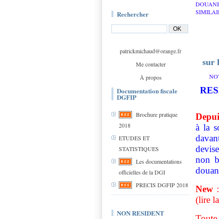
DOUANI
SIMILAIR
Rechercher
patrickmichaud@orange.fr
sur 
Me contacter
NO
À propos
RES
Documentation fiscale
DGFIP
Brochure pratique
Depui
2018
à la 
davan
ETUDES ET
devise
STATISTIQUES
non ba
Les documentations
douani
officielles de la DGI
PRECIS DGFIP 2018
New
(lire 
NON RESIDENT
Toute