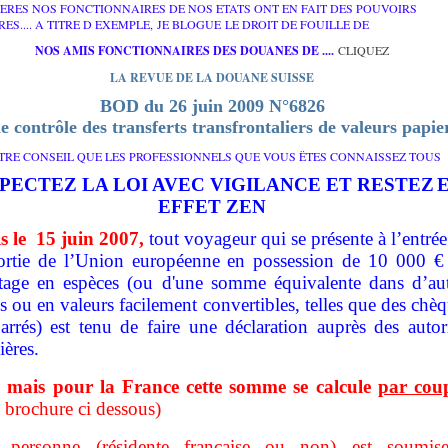
ERES
NOS FONCTIONNAIRES DE NOS ETATS ONT EN FAIT DES POUVOIRS
ES....
A TITRE D EXEMPLE, JE BLOGUE LE DROIT DE FOUILLE DE
NOS AMIS FONCTIONNAIRES DES DOUANES DE ....
CLIQUEZ
LA REVUE DE LA DOUANE SUISSE
BOD du 26 juin 2009 N°6826
le contrôle des transferts transfrontaliers de valeurs papie
TRE CONSEIL QUE LES PROFESSIONNELS QUE VOUS ËTES CONNAISSEZ TOUS
PECTEZ LA LOI AVEC VIGILANCE ET RESTEZ
EFFET ZEN
s le 15 juin 2007,
tout voyageur qui se présente à l’entré
sortie de l’Union européenne en possession de 10 000 €
tage en espèces (ou d'une somme équivalente dans d’aut
s ou en valeurs facilement convertibles, telles que des chè
rrés) est tenu de faire une déclaration auprès des autor
ères.
:
mais pour la France cette somme se calcule
par cou
la brochure ci dessous)
 personne (résidente française ou non) est soumis