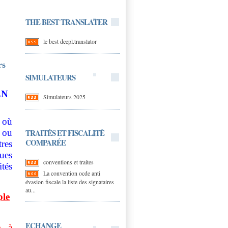
THE BEST TRANSLATER
le best deepl.translator
rs
SIMULATEURS
EN
Simulateurs 2025
e où
TRAITÉS ET FISCALITÉ
 ou
COMPARÉE
res
ques
conventions et traites
ités
La convention ocde anti
évasion fiscale la liste des signataires
au...
ple
ECHANGE
e à