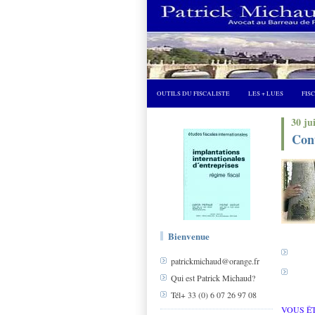
OUTILS DU FISCALISTE
LES + LUES
FIS
30 ju
Cont
Bienvenue
patrickmichaud@orange.fr
Qui est Patrick Michaud?
Tél+ 33 (0) 6 07 26 97 08
VOUS Ë