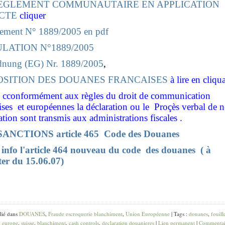
EGLEMENT COMMUNAUTAIRE EN APPLICATION
CTE
cliquer
glement N° 1889/2005 en pdf
LATION N°1889/2005
dnung (EG) Nr. 1889/2005
,
OSITION DES DOUANES FRANCAISES
à lire en cliqu
cconformément aux règles du droit de communication
ises et européennes la déclaration ou le Proçès verbal de 
ation sont transmis aux administrations fiscales .
SANCTIONS article 465 Code des Douanes
info l'article 464 nouveau du code des douanes ( à
er du 15.06.07)
t fiscal le cercle des fiscalites barreau de paris min
lié dans
DOUANES
,
Fraude escroquerie blanchiment
,
Union Européenne
| Tags :
douanes
,
fouill
,
europe
,
suisse
,
blanchiment
,
cash controls
,
declaration douanieres
|
Lien permanent
|
Commentai