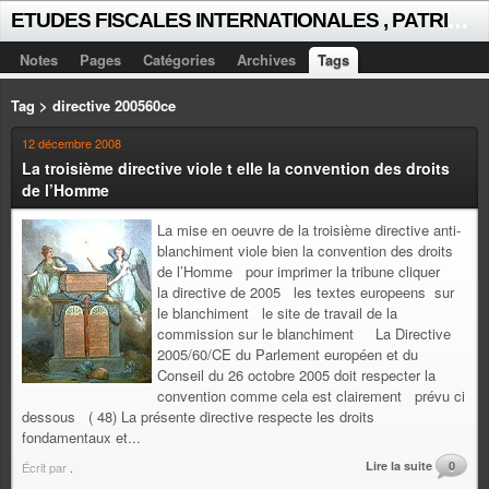
E
TUDES FISCALES INTERNATIONALES , PATRICK MICHAUD
Notes
Pages
Catégories
Archives
Tags
Tag > directive 200560ce
12 décembre 2008
La troisième directive viole t elle la convention des droits
de l’Homme
La mise en oeuvre de la troisième directive anti-
blanchiment viole bien la convention des droits
de l’Homme pour imprimer la tribune cliquer
la directive de 2005 les textes europeens sur
le blanchiment le site de travail de la
commission sur le blanchiment La Directive
2005/60/CE du Parlement européen et du
Conseil du 26 octobre 2005 doit respecter la
convention comme cela est clairement prévu ci
dessous ( 48) La présente directive respecte les droits
fondamentaux et...
Lire la suite
0
Écrit par
.