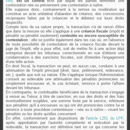
civil
,
est un contrat
écrit par lequel les parties terminent une
contestation née ou préviennent une contestation à naître.
Elle suppose donc, contrairement à la remise ou modération qui
constitue un acte unilatéral d'abandon de créance, des concessions
réciproques faites par le créancier et le débiteur sur leurs droits
respectifs.
Compte tenu de sa nature propre, la transaction n'a de raison d'être
que dans la mesure où elle s'applique à une
créance fiscale
(impôt et
pénalité ou pénalité seulement)
contestée ou encore susceptible de
contestation
; elle se justifie également dans les cas où, en l'absence
de toute possibilité de contestation de la créance fiscale devant le
juge de l'impôt, elle a pour effet, soit de mettre fin à une action déjà
entreprise devant les tribunaux correctionnels en vue d'obtenir une
condamnation à des sanctions fiscales, soit d'interdire l'engagement
d'une telle action.
En droit fiscal, la transaction ne peut, en aucun cas, conduire à une
atténuation de l'impôt principal (droit, taxe, prélèvement, redevance,
etc.), quelle que soit sa nature. Elle s'applique lorsque l'Administration
consent au redevable une atténuation des pénalités prononcées ou
simplement encourues et, le cas échéant, renonce à porter l'affaire
devant les tribunaux.
En contrepartie, le contribuable bénéficiaire de la transaction s'engage
à verser au Trésor, à titre de sanction, en sus des droits et des frais
éventuellement exigibles, une somme fixée par le service, inférieure
aux pénalités qu'il a encourues ou qui ont été prononcées contre lui et
renonce à toute procédure contentieuse – née ou à naître – visant les
pénalités ou les droits qu'elles concernent.
En effet, conformément aux dispositions de l'
article L251 du LPF
,
après approbation par l'autorité compétente et exécution par le
redevable, la transaction est définitive tant en ce qui concerne les