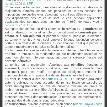
mentionnés à l'
article 1912 du
CGI
et des intérêts moratoires prévus à
l'
article L209 du
LPF
;
3° par voie de transaction, une atténuation d'amendes fiscales ou de
majorations d'impôts lorsque ces pénalités et, le cas échéant, les
impositions auxquelles elles s'ajoutent ne sont pas définitives.
Les dispositions des 2° et 3° sont le cas échéant applicables
s'agissant des sommes dues au titre de l'intérêt de retard visé à
l'
article 1727 du
CGI
.
Au regard des critères de droit commun,
la remise ou la modération
est un abandon
– pur et simple ou conditionnel –
consenti par un
créancier à son débiteur
et portant sur tout ou partie de la créance.
Le terme « remise » est seul employé lorsque l'abandon consenti
porte sur la totalité de la créance. Si cet abandon n'est que partiel, le
terme « modération » est plus spécialement utilisé.
Conformément à la règle selon laquelle le contentieux tient le gracieux
en l'état, la remise ou la modération qui est un abandon unilatéral, ne
peut normalement intervenir qu'autant que la
créance fiscale
est
devenue
définitive
.
La remise ou la modération s'applique aux
pénalités fiscales
et
également, sous certaines conditions, aux
impôts directs
mais
seulement pour des motifs de gêne ou d'indigence mettant les
contribuables dans l'impossibilité de se libérer envers le Trésor.
En effet, le dernier alinéa de l'
article L247 du LPF
dispose qu'aucune
autorité publique ne peut accorder de remise totale ou partielle de
droits d'enregistrement, de taxe de publicité foncière, de droits de
timbre, de taxes sur le chiffre d'affaires et de taxes assimilées à ces
droits et taxes. Il n'est donc pas possible, en ces matières, de
prononcer en faveur des contribuables la remise ou une modération du
principal des droits dont ils sont redevables.
La transaction
, suivant la définition qu'en donne l'
article 2044 du code