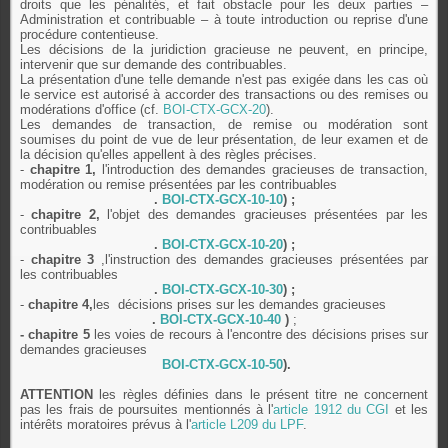
droits que les pénalités, et fait obstacle pour les deux parties –
Administration et contribuable – à toute introduction ou reprise d'une
procédure contentieuse.
Les décisions de la juridiction gracieuse ne peuvent, en principe,
intervenir que sur demande des contribuables.
La présentation d'une telle demande n'est pas exigée dans les cas où
le service est autorisé à accorder des transactions ou des remises ou
modérations d'office (cf.
BOI-CTX-GCX-20
).
Les demandes de transaction, de remise ou modération sont
soumises du point de vue de leur présentation, de leur examen et de
la décision qu'elles appellent à des règles précises.
-
chapitre 1,
l'introduction des demandes gracieuses de transaction,
modération ou remise présentées par les contribuables
.
BOI-CTX-GCX-10-10
) ;
-
chapitre 2,
l'objet des demandes gracieuses présentées par les
contribuables
.
BOI-CTX-GCX-10-20
) ;
-
chapitre 3
,l'instruction des demandes gracieuses présentées par
les contribuables
.
BOI-CTX-GCX-10-30
) ;
-
chapitre 4,
les
décisions prises sur les demandes gracieuses
.
BOI-CTX-GCX-10-40
)
;
- chapitre 5
les voies de recours à l'encontre des décisions prises sur
demandes gracieuses
BOI-CTX-GCX-10-50
).
ATTENTION
les règles définies dans le présent titre ne concernent
pas les frais de poursuites mentionnés à l'
article 1912 du CGI
et les
intérêts moratoires prévus à l'
article L209 du LPF
.