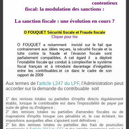
contentieux
fiscal: la modulation des sanctions :
La sanction fiscale : une évolution en cours ?
O FOUQUET Sécurité fiscale et Fraude fiscale
Cliquer pour lire
O FOUQUET a notamment
insisté sur le fait que
contrairement aux idées reçues, la sécurité fiscale et la
lutte contre la fraude et l’évasion fiscale sont
parfaitement compatibles. A cet égard il
a déploré
l’instabilité fiscale qui conduit à complexifier le système
fiscal français et à introduire davantage d’inégalités
entre les contribuables.et ce dans le cadre de son
rapport de 2009
Aux termes de l'
article L247 du L
PF
, l'Administration peut
accorder sur la demande du contribuable
soit
1° des remises totales ou partielles d'impôts directs régulièrement
établis, lorsque le contribuable est dans l'impossibilité de payer par
suite de gêne ou d'indigence ;
2° des remises totales ou partielles d'amendes fiscales ou de
majorations d'impôts lorsque ces pénalités et, le cas échéant, les
impositions auxquelles elles s'ajoutent sont définitives ;
2° bis des remises totales ou partielles des frais de poursuites