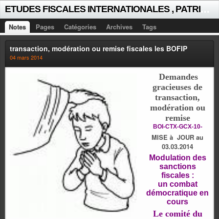
E
TUDES FISCALES INTERNATIONALES , PATRICK MICHAUD
Notes
Pages
Catégories
Archives
Tags
transaction, modération ou remise fiscales les BOFIP
04 mars 2014
Demandes
gracieuses de
transaction,
modération ou
remise
BOI-CTX-GCX-10-
MISE à JOUR au
03.03.2014
Modulation des
sanctions
fiscales :
un combat
démocratique en
cours
Le comité du