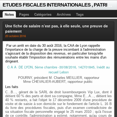
E
TUDES FISCALES INTERNATIONALES , PATRICK MICHAUD
Notes
Pages
Catégories
Archives
Tags
Une fiche de salaire n’est pas, à elle seule, une preuve de
paiement
20 octobre 2016
Par un arrêt en date du 30 août 2016, la CAA de Lyon rappelle
l'importance de la charge de la preuve incombant à l'administration
s'agissant de la disposition des revenus, en particulier lorsqu'elle
souhaite établir l'imposition des rémunérations entre les mains d'un
dirigeant.
C A A DE LYON, 5ème chambre -30/08/2016, 14LY01845, Inédit au
recueil Lebon
POURNY, président M. Charles MEILLIER, rapporteur
Mme CHEVALIER-AUBERT, rapporteur public
Les faits
C...B..., gérant de la SARL de droit luxembourgeois Vip Lux, dont il
détient 60 % des parts et dont sa compagne, Mme E...A..., détient les
40 % restants, a fait l'objet le 17 décembre 2009 d'une procédure de
visite et de saisie à son domicile sur le fondement de l'article L. 16 B
du livre des procédures fiscales, puis d'un examen contradictoire de
sa situation fiscale personnelle engagé le 25 mars 2010 ; qu'à l'issue
de ce contrôle, l'administration a estimé, notamment, qu'au cours de