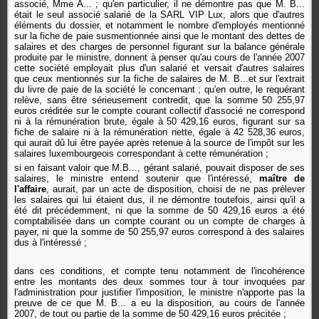
associé, Mme A... ; qu'en particulier, il ne démontre pas que M. B...
était le seul associé salarié de la SARL VIP Lux, alors que d'autres
éléments du dossier, et notamment le nombre d'employés mentionné
sur la fiche de paie susmentionnée ainsi que le montant des dettes de
salaires et des charges de personnel figurant sur la balance générale
produite par le ministre, donnent à penser qu'au cours de l'année 2007
cette société employait plus d'un salarié et versait d'autres salaires
que ceux mentionnés sur la fiche de salaires de M. B...et sur l'extrait
du livre de paie de la société le concernant ; qu'en outre, le requérant
relève, sans être sérieusement contredit, que la somme 50 255,97
euros créditée sur le compte courant collectif d'associé ne correspond
ni à la rémunération brute, égale à 50 429,16 euros, figurant sur sa
fiche de salaire ni à la rémunération nette, égale à 42 528,36 euros,
qui aurait dû lui être payée après retenue à la source de l'impôt sur les
salaires luxembourgeois correspondant à cette rémunération ;
si en faisant valoir que M.B..., gérant salarié, pouvait disposer de ses
salaires, le ministre entend soutenir que l'intéressé,
maître de
l'affaire
, aurait, par un acte de disposition, choisi de ne pas prélever
les salaires qui lui étaient dus, il ne démontre toutefois, ainsi qu'il a
été dit précédemment, ni que la somme de 50 429,16 euros a été
comptabilisée dans un compte courant ou un compte de charges à
payer, ni que la somme de 50 255,97 euros correspond à des salaires
dus à l'intéressé ;
dans ces conditions, et compte tenu notamment de l'incohérence
entre les montants des deux sommes tour à tour invoquées par
l'administration pour justifier l'imposition, le ministre n'apporte pas la
preuve de ce que M. B... a eu la disposition, au cours de l'année
2007, de tout ou partie de la somme de 50 429,16 euros précitée ;