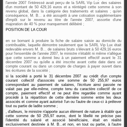
l'année 2007 l'intéressé avait perçu de la SARL Vip Lux des salaires
d'un montant de 50 429,16 euros et a réintégré cette somme à son
revenu global, dans la catégorie des traitements et salaires ; qu'en
conséquence, M. B... a été assujetti à une cotisation supplémentaire
d'impôt sur le revenu au titre de l'année 2007, assortie d'une
majoration de 40 % pour manquement délibéré ;
POSITION DE LA COUR
en se bornant à produire la fiche de salaire saisie au domicile du
contribuable, laquelle démontre seulement que la SARL Vip Lux était
redevable envers M. B... de salaires bruts s'élevant à 50 429,16 euros
pour l'ensemble de l'année 2007, le ministre n'établit ni même n'allègue
que cette somme a donné lieu à un paiement effectif avant le 31
décembre 2007 ou qu'elle a été inscrite avant cette date dans un
compte courant ou dans un compte de charges à payer ouvert dans
les écritures de la société ;
si la société a porté le 31 décembre 2007 au crédit d'un compte
courant collectif d'associés une somme de 50 255,97 euros
correspondant au paiement de salaires, l'écriture ainsi passée ne
valait pas par elle-même, compte tenu du caractère collectif de ce
compte, paiement effectif et ne peut être regardée comme ayant
procédé à la répartition de cette dernière somme entre les deux
associés et comme ayant autorisé l'un ou l'autre de ceux-ci à prélever
tout ou partie de ladite somme ;
, d'ailleurs, le ministre n'apporte aucun élément de nature à établir que
cette somme de 50 255,97 euros, dont le libellé ne précise pas
l'identité du salarié et associé bénéficiaire, était en réalité
exclusivement destinée à M. B...et non, en tout ou partie, à l'autre