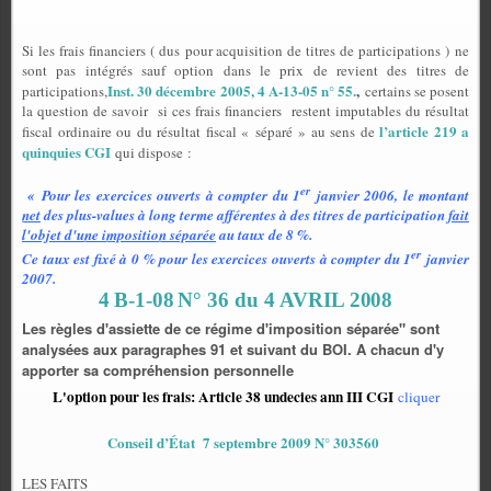
Si les frais financiers ( dus pour acquisition de titres de participations ) ne
sont pas intégrés sauf option dans le prix de revient des titres de
Inst. 30 décembre 2005, 4 A-13-05 n° 55.
,
participations,
certains se posent
la question de savoir si ces frais financiers restent imputables du résultat
l’article 219 a
fiscal ordinaire ou du résultat fiscal « séparé » au sens de
quinquies CGI
qui dispose :
er
« Pour les exercices ouverts à compter du 1
janvier 2006
, le montant
net
des plus-values
à long terme afférentes à des titres de participation
fait
l'objet d'une imposition séparée
au taux de 8 %.
er
Ce taux est fixé à 0 % pour les exercices ouverts à compter du 1
janvier
2007.
4 B-1-08
N° 36 du 4 AVRIL 2
0
08
Les règles d'assiette de ce régime d'imposition séparée" sont
analysées aux paragraphes 91 et suivant du BOI. A chacun d'y
apporter sa compréhension personnelle
L'option pour les frais:
Article 38 undecies ann III CGI
cliquer
Conseil d’État
7 septembre 2009
N° 303560
LES FAITS