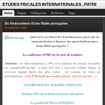
E
TUDES FISCALES INTERNATIONALES , PATRICK MICHAUD
Notes
Pages
Catégories
Archives
Tags
Du financement d'une filiale portugaise
23 septembre 2009
Quel est le sort fiscal des frais financiers payés sur un
emprunt destiné à financer des quasi fonds propres
d’une filiale portugaise ?
La conférence OCDE sur les prix de transfert
Attention
: les faits remontent à 1991 et la solution du conseil -favorable
au contribuable-devrait
à mon avis être à nouveau validée depuis le
nouveau régime fiscal des plus value
sur cession de titres de
participations.
(
note P Michaud des modifs seraient dans les tuyaux ....)
LES PRIVILEGES HOLDING FRANCAIS
Tribunes EFI sur le financement des entreprises
La position d'Olivier FOUQUET