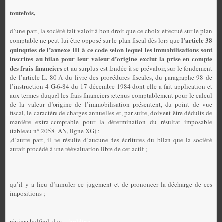
toutefois,
d’une part, la société fait valoir à bon droit que ce choix effectué sur le plan
l’article 38
comptable ne peut lui être opposé sur le plan fiscal dès lors que
quinquies de l’annexe III à ce code selon lequel les immobilisations sont
inscrites au bilan pour leur valeur d’origine exclut la prise en compte
des frais financiers
et au surplus est fondée à se prévaloir, sur le fondement
de l’article L. 80 A du livre des procédures fiscales, du paragraphe 98 de
l’instruction 4 G-6-84 du 17 décembre 1984 dont elle a fait application et
aux termes duquel les frais financiers retenus comptablement pour le calcul
de la valeur d’origine de l’immobilisation présentent, du point de vue
fiscal, le caractère de charges annuelles et, par suite, doivent être déduits de
manière extra-comptable pour la détermination du résultat imposable
(tableau n° 2058 -AN, ligne XG) ;
,d’autre part, il ne résulte d’aucune des écritures du bilan que la société
aurait procédé à une réévaluation libre de cet actif ;
qu’il y a lieu d’annuler ce jugement et de prononcer la décharge de ces
impositions ;
régime holfind .doc
holding