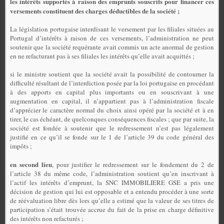
les intérêts supportés à raison des emprunts souscrits pour financer ces
versements constituent des charges déductibles de la société ;
La législation portugaise interdisant le versement par les filiales situées au
Portugal d’intérêts à raison de ces versements, l’administration ne peut
soutenir que la société requérante avait commis un acte anormal de gestion
en ne refacturant pas à ses filiales les intérêts qu’elle avait acquittés ;
si le ministre soutient que la société avait la possibilité de contourner la
difficulté résultant de l’interdiction posée par la loi portugaise en procédant
à des apports en capital plus importants ou en souscrivant à une
augmentation en capital, il n’appartient pas à l’administration fiscale
d’apprécier le caractère normal du choix ainsi opéré par la société et à en
tirer, le cas échéant, de quelconques conséquences fiscales ; que par suite, la
société est fondée à soutenir que le redressement n’est pas légalement
justifié en ce qu’il se fonde sur le 1 de l’article 39 du code général des
impôts ;
en second lieu
, pour justifier le redressement sur le fondement du 2 de
l’article 38 du même code, l’administration soutient qu’en inscrivant à
l’actif les intérêts d’emprunt, la SNC IMMOBILIERE GSE a pris une
décision de gestion qui lui est opposable et a entendu procéder à une sorte
de réévaluation libre dès lors qu’elle a estimé que la valeur de ses titres de
participation s’était trouvée accrue du fait de la prise en charge définitive
des intérêts non refacturés ;