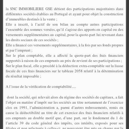
la SNC IMMOBILIERE
GSE détient des participations majoritaires dans
différentes sociétés établies au Portugal et ayant pour objet la construction
d’immeubles destinés à la vente ;
Elle a inscrit, à l’actif de son bilan au compte autres participations
l’ensemble des sommes versées, qu’il s’agisse des apports en capital ou des
versements supplémentaires au capital, pour la quote-part lui revenant dans
les droits sociaux de ces sociétés ;
Elle a financé ces versements supplémentaires, à la fois par ses fonds propres
et par l’emprunt ;
Sur le plan comptable, e
lle a affecté la quote-part des frais financiers
supportés à raison de ces emprunts au prix de revient de ses participations ;
Sur le plan fiscal, elle a procédé à la déduction extra-comptable sur la liasse
fiscale de ces frais financiers sur le tableau 2058 relatif à la détermination
du résultat imposable ;
A l’issue de la vérification de comptabilité.....
dont la société, qui relevait alors du régime des sociétés de capitaux, a fait
l’objet en matière d’impôt sur les sociétés au titre notamment de l’exercice
clos en 1991, l’administration a, parmi d’autres redressements, remis en
cause la déductibilité au titre de cet exercice des frais financiers relatifs à
ces emprunts au double motif que, d’une part, sur le fondement du 1 de
l’article 39 du code général des impôts, ces intérêts, exposés pour ses
filiales et non refacturés à celles-ci, ne pouvaient être pris en charge par la