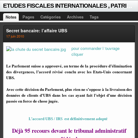
E
TUDES FISCALES INTERNATIONALES , PATRICK MICHAUD
Notes
Pages
Catégories
Archives
Tags
Secret bancaire: l’affaire UBS
17 juin 2010
pour commander l 'ouvrage
cliquer
Le Parlement suisse a approuvé, au terme de la procédure d’élimination
des divergences, l’accord révisé conclu avec les Etats-Unis concernant
UBS.
Avec cette décision du Parlement, plus rien ne s’oppose à la livraison des
données de clients d’UBS dans les cas ayant fait l’objet d’une décision
passée en force de chose jugée.
L’accord UBS / IRS
est définitivement adopté
Déjà 95 recours devant le tribunal administratif