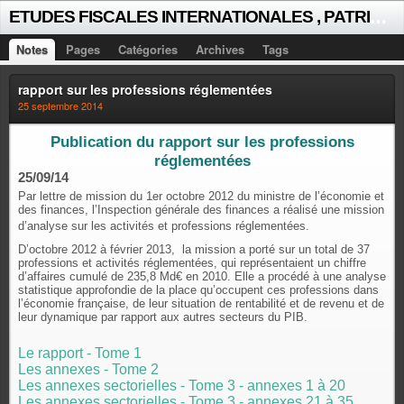
E
TUDES FISCALES INTERNATIONALES , PATRICK MICHAUD
Notes
Pages
Catégories
Archives
Tags
rapport sur les professions réglementées
25 septembre 2014
Publication du rapport sur les professions
réglementées
25/09/14
Par lettre de mission du 1er octobre 2012 du ministre de l’économie et
des finances, l’Inspection générale des finances a réalisé une mission
d’analyse sur les activités et professions réglementées.
D’octobre 2012 à février 2013, la mission a porté sur un total de 37
professions et activités réglementées, qui représentaient un chiffre
d’affaires cumulé de 235,8 Md€ en 2010. Elle a procédé à une analyse
statistique approfondie de la place qu’occupent ces professions dans
l’économie française, de leur situation de rentabilité et de revenu et de
leur dynamique par rapport aux autres secteurs du PIB.
Le rapport - Tome 1
Les annexes - Tome 2
Les annexes sectorielles - Tome 3 - annexes 1 à 20
Les annexes sectorielles - Tome 3 - annexes 21 à 35