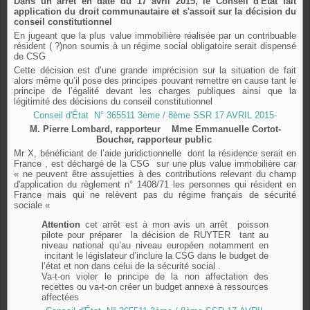
Dans un arrêt en date du 17 avril 2015, le Conseil d'Etat fait
application du droit communautaire et s'assoit sur la décision du
conseil constitutionnel
En jugeant que la plus value immobilière réalisée par un contribuable
résident ( ?)non soumis à un régime social obligatoire serait dispensé
de CSG
Cette décision est d’une grande imprécision sur la situation de fait
alors même qu’il pose des principes pouvant remettre en cause tant le
principe de l’égalité devant les charges publiques ainsi que la
légitimité des décisions du conseil constitutionnel
Conseil d'État N° 365511 3ème / 8ème SSR 17 AVRIL 2015-
M. Pierre Lombard, rapporteur Mme Emmanuelle Cortot-
Boucher, rapporteur public
Mr X, bénéficiant de l’aide juridictionnelle dont la résidence serait en
France , est déchargé de la CSG sur une plus value immobilière car
« ne peuvent être assujetties à des contributions relevant du champ
d'application du règlement n° 1408/71 les personnes qui résident en
France mais qui ne relèvent pas du régime français de sécurité
sociale «
Attention
cet arrêt est à mon avis un arrêt poisson
pilote
pour
préparer la décision de RUYTER tant au
niveau national qu’au niveau européen notamment en
incitant le législateur d’inclure la CSG dans le budget de
l’état et non dans celui de la sécurité social
.
Va-t-on violer le principe de la non affectation des
recettes ou va-t-on créer un budget annexe à ressources
affectées