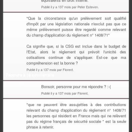
équivalents en droit interne.
Publié il y a 137 mois par Peter Esteven.
"Que la circonstance qu'un prélèvement soit qualifié
d'impôt par une législation nationale n'exclut pas que ce
même prélèvement puisse être regardé comme relevant
du champ d'application du règlement n° 1408/71"
Ca signifie que, si la CSG est inclue dans le budget de
l'Etat, alors le réglement qui prévoit l'unicité des
cotisations continue de s'appliquer. Est-ce que ma
compréhension est la bonne ?
Publié il y a 137 mois par Florent.
Répondre à ce commentaire
Bonsoir, personne pour me répondre ? :-(
Publié il y a 137 mois par Florent.
"que ne peuvent être assujetties à des contributions
relevant du champ d'application du règlement n° 1408/71
les personnes qui résident en France mais qui ne relèvent
pas du régime français de sécurité sociale " est la seule
phrase à retenir.