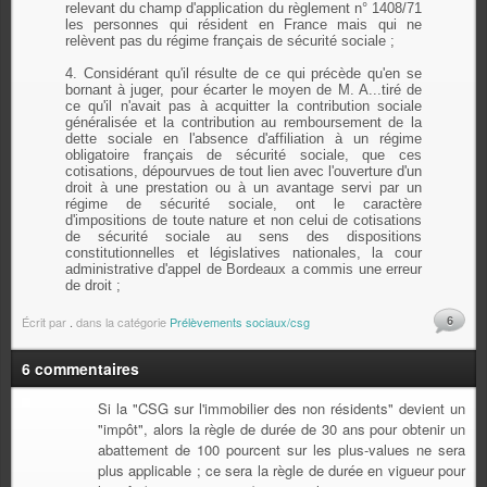
relevant du champ d'application du règlement n° 1408/71
les personnes qui résident en France mais qui ne
relèvent pas du régime français de sécurité sociale ;
4. Considérant qu'il résulte de ce qui précède qu'en se
bornant à juger, pour écarter le moyen de M. A...tiré de
ce qu'il n'avait pas à acquitter la contribution sociale
généralisée et la contribution au remboursement de la
dette sociale en l'absence d'affiliation à un régime
obligatoire français de sécurité sociale, que ces
cotisations, dépourvues de tout lien avec l'ouverture d'un
droit à une prestation ou à un avantage servi par un
régime de sécurité sociale, ont le caractère
d'impositions de toute nature et non celui de cotisations
de sécurité sociale au sens des dispositions
constitutionnelles et législatives nationales, la cour
administrative d'appel de Bordeaux a commis une erreur
de droit ;
6
Écrit par
.
dans la catégorie
Prélèvements sociaux/csg
6 commentaires
Si la "CSG sur l'immobilier des non résidents" devient un
"impôt", alors la règle de durée de 30 ans pour obtenir un
abattement de 100 pourcent sur les plus-values ne sera
plus applicable ; ce sera la règle de durée en vigueur pour