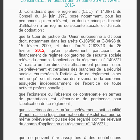
Conseil d'État N° 365511 3ème / 8ème SSR 17 AVRIL
2015-
3. Considérant que le règlement (CEE) n° 1408/71 du
Conseil du 14 juin 1971 pose notamment, pour les
personnes qui en relèvent, un double principe d'unicité
d'affiliation à un régime de sécurité sociale et d'unicité
de cotisation ;
que la Cour de justice de l'Union européenne a dit pour
droit, notamment dans les arrêts C-169/98 et C-34/98 du
15 février 2000, et dans l'arrêt C-623/13 du 26
février
2015
, qu'un prélèvement participant au
financement de régimes obligatoires de sécurité sociale
relève du champ d'application du règlement n° 1408/71
s'il existe un lien direct et suffisamment pertinent entre
ce prélèvement et certaines des branches de la sécurité
sociale énumérées à l'article 4 de ce règlement, alors
même qu'il serait assis sur des revenus de la personne
assujettie indépendamment de l'exercice de toute
activité professionnelle ;
que l'existence ou l'absence de contrepartie en termes
de prestations est dépourvue de pertinence pour
l'application de ce règlement ;
que la circonstance qu'un prélèvement soit qualifié
d'impôt par une législation nationale n'exclut pas que ce
même prélèvement puisse être regardé comme relevant
du champ d'application du règlement n° 1408/71 ;
que ne peuvent être assujetties à des contributions