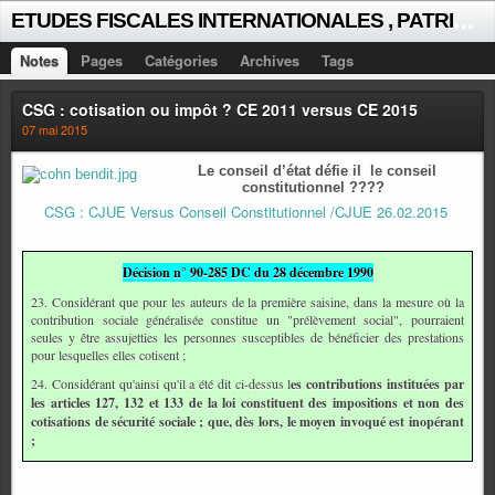
E
TUDES FISCALES INTERNATIONALES , PATRICK MICHAUD
Notes
Pages
Catégories
Archives
Tags
CSG : cotisation ou impôt ? CE 2011 versus CE 2015
07 mai 2015
Le conseil d’état défie il le conseil
constitutionnel ????
CSG : CJUE Versus Conseil Constitutionnel /CJUE 26.02.2015
Décision n° 90-285 DC du 28 décembre 1990
23. Considérant que pour les auteurs de la première saisine, dans la mesure où la
contribution sociale généralisée constitue un "prélèvement social", pourraient
seules y être assujetties les personnes susceptibles de bénéficier des prestations
pour lesquelles elles cotisent ;
24. Considérant qu'ainsi qu'il a été dit ci-dessus l
es contributions instituées par
les articles 127, 132 et 133 de la loi constituent des impositions et non des
cotisations de sécurité sociale ; que, dès lors, le moyen invoqué est inopérant
;