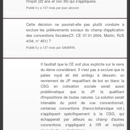
l'impôt (22 ans et non 30) qui s'appliquera.
Publié il y a 137 mois par joan alcover.
Répondre à ce commentaire
Cette décision ne pourrait-elle pas plutôt conduire à
exclure les prélèvements sociaux du champ d'application
des conventions fiscales(Cf. CE 07.01.2004, Martin, RJS
4/04, n° 451) ?
Publié il y a 137 mois par SAVARIN.
Répondre à ce commentaire
Il faudrait que le CE soit plus explicite sur le sens
du 4ème considérant. Il n'est pas à exclure que le
palais royal ait été ambigu à dessein; un
revirement de JP requalifiant de but en blanc la
CSG en cotisation sociale serait aussi
problématique que la JP la qualifiant
d'impositions de toutes natures. La solution serait
intenable du point de vue conventionnel;
certaines conventions (franco-britannique not.)
s'appliquent spécifiquement à la CSG, qui
échapperait par ailleurs au champ d'autres
conventions s'appliquant à l'IR et impôts