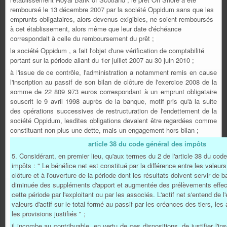
remboursé le 13 décembre 2007 par la société Oppidum sans que les
emprunts obligataires, alors devenus exigibles, ne soient remboursés
à cet établissement, alors même que leur date d'échéance
correspondait à celle du remboursement du prêt ;
la société Oppidum , a fait l'objet d'une vérification de comptabilité
portant sur la période allant du 1er juillet 2007 au 30 juin 2010 ;
à l'issue de ce contrôle, l'administration a notamment remis en cause
l'inscription au passif de son bilan de clôture de l'exercice 2008 de la
somme de 22 809 973 euros correspondant à un emprunt obligataire
souscrit le 9 avril 1998 auprès de la banque, motif pris qu'à la suite
des opérations successives de restructuration de l'endettement de la
société Oppidum, lesdites obligations devaient être regardées comme
constituant non plus une dette, mais un engagement hors bilan ;
article 38 du code général des impôts
5. Considérant, en premier lieu, qu'aux termes du 2 de l'article 38 du cod
impôts : " Le bénéfice net est constitué par la différence entre les valeurs d
clôture et à l'ouverture de la période dont les résultats doivent servir de b
diminuée des suppléments d'apport et augmentée des prélèvements effec
cette période par l'exploitant ou par les associés. L'actif net s'entend de 
valeurs d'actif sur le total formé au passif par les créances des tiers, le
les provisions justifiés " ;
il incombe au contribuable, en vertu de ces dispositions, de justifier l'ins