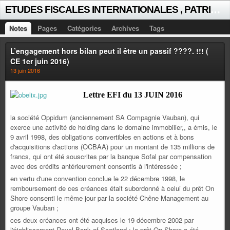
E
TUDES FISCALES INTERNATIONALES , PATRICK MICHAUD
Notes
Pages
Catégories
Archives
Tags
L’engagement hors bilan peut il être un passif ????. !!! (
CE 1er juin 2016)
13 juin 2016
Lettre EFI du 13 JUIN 2016
la société Oppidum (anciennement SA Compagnie Vauban), qui
exerce une activité de holding dans le domaine immobilier,, a émis, le
9 avril 1998, des obligations convertibles en actions et à bons
d'acquisitions d'actions (OCBAA) pour un montant de 135 millions de
francs, qui ont été souscrites par la banque Sofal par compensation
avec des crédits antérieurement consentis à l'intéressée ;
en vertu d'une convention conclue le 22 décembre 1998, le
remboursement de ces créances était subordonné à celui du prêt On
Shore consenti le même jour par la société Chêne Management au
groupe Vauban ;
ces deux créances ont été acquises le 19 décembre 2002 par
l'établissement Royal Bank of Scotland ; le prêt On Shore a été