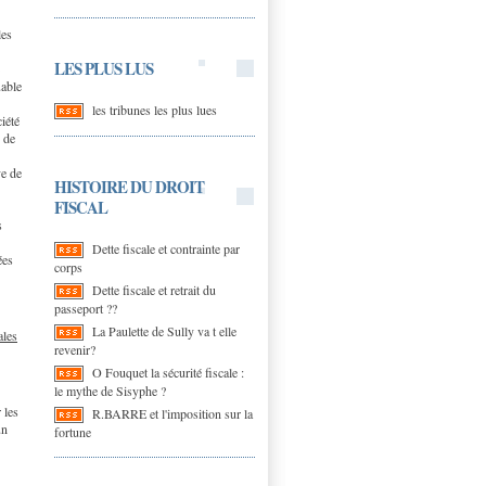
les
LES PLUS LUS
uable
les tribunes les plus lues
iété
e de
ve de
HISTOIRE DU DROIT
FISCAL
s
Dette fiscale et contrainte par
ées
corps
Dette fiscale et retrait du
passeport ??
La Paulette de Sully va t elle
ales
revenir?
O Fouquet la sécurité fiscale :
le mythe de Sisyphe ?
 les
R.BARRE et l'imposition sur la
un
fortune