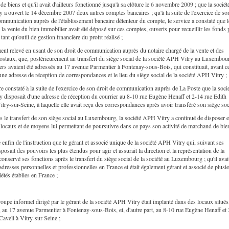
e biens et qu'il avait d'ailleurs fonctionné jusqu'à sa clôture le 6 novembre 2009 ; que la sociét
a ouvert le 14 décembre 2007 deux autres comptes bancaires ; qu'à la suite de l'exercice de so
ommunication auprès de l'établissement bancaire détenteur du compte, le service a constaté que l
 la vente du bien immobilier avait été déposé sur ces comptes, ouverts pour recueillir les fonds 
 tant qu'outil de gestion financière du profit réalisé ;
ment relevé en usant de son droit de communication auprès du notaire chargé de la vente et des
ostaux, que, postérieurement au transfert du siège social de la société APH Vitry au Luxembou
ers avaient été adressés au 17 avenue Parmentier à Fontenay-sous-Bois, qui constituait, avant c
 une adresse de réception de correspondances et le lieu du siège social de la société APH Vitry ;
tre constaté à la suite de l'exercice de son droit de communication auprès de La Poste que la soci
 disposait d'une adresse de réception du courrier au 8-10 rue Eugène Henaff et 2-14 rue Edith
itry-sur-Seine, à laquelle elle avait reçu des correspondances après avoir transféré son siège soci
ès le transfert de son siège social au Luxembourg, la société APH Vitry a continué de disposer 
 locaux et de moyens lui permettant de poursuivre dans ce pays son activité de marchand de bie
te enfin de l'instruction que le gérant et associé unique de la société APH Vitry qui, suivant ses
isposait des pouvoirs les plus étendus pour agir et assurait la direction et la représentation de la
 conservé ses fonctions après le transfert du siège social de la société au Luxembourg ; qu'il avai
adresses personnelles et professionnelles en France et était également gérant et associé de plusi
iétés établies en France ;
groupe informel dirigé par le gérant de la société APH Vitry était implanté dans des locaux situés
, au 17 avenue Parmentier à Fontenay-sous-Bois, et, d'autre part, au 8-10 rue Eugène Henaff et
Cavell à Vitry-sur-Seine ;