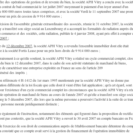
dre des opérations de gestion et de revente du bien, la société APH Vitry a conclu avec la socié
 contrat de bail commercial le 1er juillet 2007 moyennant le paiement d'un loyer annuel d'un
e 800 000 euros toutes taxes comprises, et avec la société Verdi le 11 septembre 2007 une pro
pour un prix de cession de 9 914 000 euros ;
cision de l'assemblée générale extraordinaire des associés, réunie le 31 octobre 2007, la sociét
a transféré son siège social au Luxembourg et a accompli les formalités de radiation auprès d
u commerce et des sociétés, cette radiation, publiée le 4 janvier 2008, ayant pris effet à compter
2007 ;
te du
12 décembre 2007,
la société APH Vitry a revendu l'ensemble immobilier dont elle était
re à la société Fortis Lease pour un prix hors droits de 9 914 000 euros ;
trairement à ce qu'elle soutient, la société APH Vitry a réalisé un cycle commercial complet, clos
 du bien le 12 décembre 2007, dans le cadre de son activité statutaire de marchand de biens,
e de caractériser une entreprise exploitée en France au sens de l'article 209
énéral des impôts ;
tion référencée 4 H-1412 du 1er mars 1995 mentionnée par la société APH Vitry ne donne pas
ation différente de la loi fiscale que celle dont il vient d'être fait application ; qu'à cet égard, sont
sur l'existence d'un cycle commercial complet les circonstances que la société APH Vitry n'a réa
le opération de marchand de biens au cours de l'année 2007 et qu'elle a transferé son siège soci
 le 5 décembre 2007, dès lors que la même personne a poursuivi l'activité à la suite de ce tran
e personne morale juridiquement distincte ;
lte également de l'instruction, notamment des éléments qui figurent dans la proposition de rectific
sont pas contestés, que la société APH Vitry a ouvert le 30 avril 2007 un compte bancaire en Fr
 de l'exercice de son droit de communication auprès de l'établissement bancaire détenteur du com
 a constaté que ce compte avait servi à la gestion du financement de l'opération immobilière de