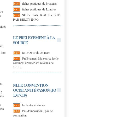
fiches pratiques de bruxelles
fiches pratiques de Londres
tre
SE PREPARER AU BREXIT
à
PAR BERCY INFO
lités
LE PRELEVEMENT À LA
SOURCE
e ;
les BOFIP du 23 mars
e dont
Prélèvement à la source facile
comment déclarer ses revenus de
2018...
 en
NLLE CONVENTION
OCDE ANTI ÉVASION (JO
 ;
13.07.18)
il a
x
les textes et etudes
ée à
Pas d'imposition , pas de
convention