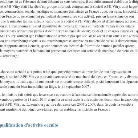
onditions, et en l'absence de tout élément en sens contraire, il est suffisamment établi que le diri
été APH Vitry était à la tête d'un groupe informel, comprenant la société APH Vitry, dont la ges
, commerciale, sociale, juridique et financière était située en France ; que, par suite, la sociét
t en France du personnel lui permettant de poursuivre son activité, pris en la personne de son
; que le ministre fait par ailleurs valoir que la société APH Vitry disposait d'une simple adresse 
ion au Luxembourg et y était dépourvue de moyens humains et matériels, l'analyse des bilans
ns ce pays n'ayant pas permis d'identifier l'existence de locaux loués et de charges salariales ; q
 APH Vitry soutient que l'administration n'établit pas que son siège social était situé à une adres
ion au Luxembourg et que la loi luxembourgeoise autorise en tout état de cause la domiciliation
elle n'apporte aucun élément, qu'elle seule est en mesure de fournir, de nature à justifier qu'elle
de moyens matériels et humains lui permettant d'exercer son activité de marchand de biens en 2
 Luxembourg ;
te de ce qui a été dit aux points 6 à 8 que, postérieurement au transfert de son siège social au
g, la société APH Vitry a poursuivi son activité de marchand de biens en France, en y disposa
de moyens humains qui lui ont permis de poursuivre cette activité, postérieurement à la signatur
e de vente du bien immobilier en litige, le 11 septembre 2007 ;
, le ministre fait valoir que le service a eu recours à l'assistance internationale auprès des autorit
uxembourgeoises le 18 août 2011 et qu'il a eu ainsi accès à une copie des documents fiscaux dé
iété APH Vitry au Luxembourg au titre des exercices 2007 à 2009, dans lesquels la société a
nt mentionné des bénéfices réalisés par un établissement stable en France ;
qualification d'activité occulte