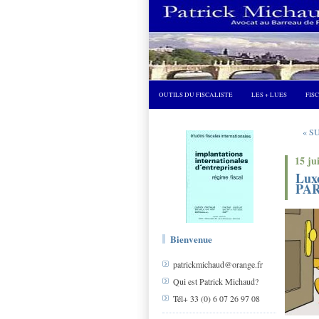
OUTILS DU FISCALISTE
LES + LUES
FIS
« SU
15 ju
Luxc
PAR
Bienvenue
patrickmichaud@orange.fr
Qui est Patrick Michaud?
Tél+ 33 (0) 6 07 26 97 08