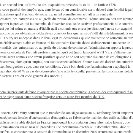
4. en second lieu, qu'il résulte des dispositions précitées du c) du 1 de l'article 1728
u code général des impôts que, dans le cas où un contribuable n'a ni déposé dans le délai légal 
éclarations qu'il était tenu de souscrire, ni fait connaître son activité à un centre de
ormalités des entreprises ou au greffe du tribunal de commerce, l'administration doit être réputée
pporter la preuve, qui lui incombe, de l'exercice occulte de l'activité professionnelle si le contrib
'est pas lui même en mesure d'établir qu'il a commis une erreur justifiant qu'il ne se soit acquitté
'aucune de ces obligations déclaratives ; que dès lors que, ainsi qu'il été dit précédemment, la soc
PH Vitry n'a ni déposé dans le délai légal les déclarations qu'elle était tenue de souscrire au titr
on établissement stable en France, ni fait connaître l'activité de cet établissement à un centre de
ormalités des entreprises ou au greffe du tribunal de commerce, l'administration apporte la preu
'exercice occulte de l'activité professionnelle ; qu'à cet égard, la société APH Vitry n'allègue pas
u'elle aurait commis une erreur justifiant qu'elle ne se soit acquittée d'aucune de ces obligations
éclaratives, alors qu'au surplus, son établissement stable en France avait été déclaré aux autorité
uxembourgeoises ; que, dans ces conditions, c'est à bon droit que l'administration a appliqué la
ajoration de 80 % en cas de découverte d'une activité occulte, prévue par les dispositions précit
e l'article 1728 du code général des impôts ;
era l'intéressante défense invoquée par la société contribuable, à propos des conséquences fisc
rt de siège social d'une société française vers un autre Etat membre de l'UE.
a société APH Vitry soutient que le transfert de son siège social au Luxembourg devait emporter
onséquences fiscales d'une cessation d'entreprise, en l'absence de maintien des actifs au bilan d'
tablissement stable déclaré en France, impliquant la constatation d'une plus-value latente ; que
'administration aurait ainsi dû procéder à une réévaluation d'actifs au 5 décembre 2007, date du
ransfert, et constater que la cession de l'immeuble le 12 décembre 2007 n'entraînait aucun profit