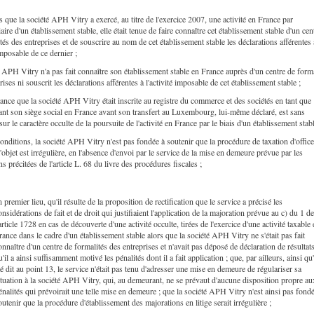
s que la société APH Vitry a exercé, au titre de l'exercice 2007, une activité en France par
iaire d'un établissement stable, elle était tenue de faire connaître cet établissement stable d'un cen
tés des entreprises et de souscrire au nom de cet établissement stable les déclarations afférentes 
 imposable de ce dernier ;
 APH Vitry n'a pas fait connaître son établissement stable en France auprès d'un centre de forma
rises ni souscrit les déclarations afférentes à l'activité imposable de cet établissement stable ;
tance que la société APH Vitry était inscrite au registre du commerce et des sociétés en tant que
ant son siège social en France avant son transfert au Luxembourg, lui-même déclaré, est sans
sur le caractère occulte de la poursuite de l'activité en France par le biais d'un établissement stabl
onditions, la société APH Vitry n'est pas fondée à soutenir que la procédure de taxation d'offic
t l'objet est irrégulière, en l'absence d'envoi par le service de la mise en demeure prévue par les
ns précitées de l'article L. 68 du livre des procédures fiscales ;
n premier lieu, qu'il résulte de la proposition de rectification que le service a précisé les
onsidérations de fait et de droit qui justifiaient l'application de la majoration prévue au c) du 1 de
'article 1728 en cas de découverte d'une activité occulte, tirées de l'exercice d'une activité taxable
rance dans le cadre d'un établissement stable alors que la société APH Vitry ne s'était pas fait
onnaître d'un centre de formalités des entreprises et n'avait pas déposé de déclaration de résultats
u'il a ainsi suffisamment motivé les pénalités dont il a fait application ; que, par ailleurs, ainsi qu'
té dit au point 13, le service n'était pas tenu d'adresser une mise en demeure de régulariser sa
ituation à la société APH Vitry, qui, au demeurant, ne se prévaut d'aucune disposition propre au
énalités qui prévoirait une telle mise en demeure ; que la société APH Vitry n'est ainsi pas fond
outenir que la procédure d'établissement des majorations en litige serait irrégulière ;