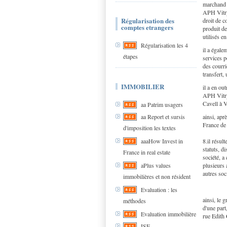
marchand d
APH Vitry 
Régularisation des
droit de c
comptes etrangers
produit de
utilisés en
Régularisation les 4
il a égale
étapes
services p
des courri
transfert,
IMMOBILIER
il a en ou
APH Vitry
Cavell à V
aa Patrim usagers
ainsi, apr
aa Report et sursis
France de
d'imposition les textes
8.il résul
aaaHow Invest in
statuts, d
France in real estate
société, a
plusieurs 
aPlus values
autres soc
immobilières et non résident
Evaluation : les
ainsi, le 
méthodes
d'une part
Evaluation immobilière
rue Edith 
ISF