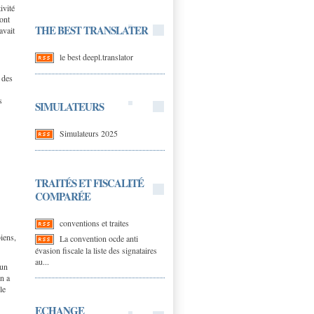
ivité
ont
THE BEST TRANSLATER
avait
le best deepl.translator
 des
s
SIMULATEURS
Simulateurs 2025
TRAITÉS ET FISCALITÉ
COMPARÉE
conventions et traites
iens,
La convention ocde anti
évasion fiscale la liste des signataires
au...
'un
n a
le
ECHANGE