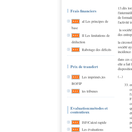
13.dès lor
Frais financiers
l'interméd
de formali
aI Les principes de
l'activité
base
la société
des entrep
II Les limitations de
déduction
la circons
société ay
Rabotage des déficits
incidence 
dans ces c
elle a fai
Prix de transfert
dispositio
(...)
Les imprimés,les
BOFIP
e
c
les tribunes
l
F
c
Evaluation:métodes et
q
contentieux
é
s
p
ISF/Calcul rapide
s
Les évaluations