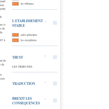
geant
les tribunes
tion
é APH
de
L ETABLISSEMENT
ue si
STABLE
se de
 de
a)les principes
les exceptions
007 à
TRUST
nt de
e de
LES TRIBUNES
és
posés
TRADUCTION
BREXIT LES
CONSEQUENCES