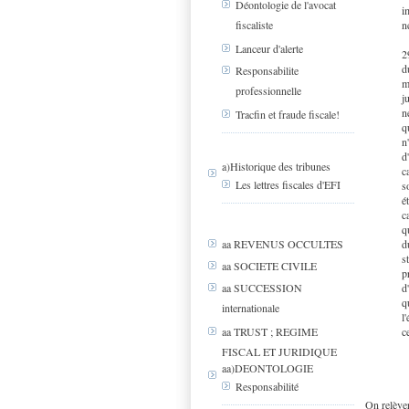
Déontologie de l'avocat
i
fiscaliste
n
Lanceur d'alerte
2
d
Responsabilite
m
professionnelle
j
n
Tracfin et fraude fiscale!
q
n
d
a)Historique des tribunes
c
Les lettres fiscales d'EFI
s
é
c
q
d
aa REVENUS OCCULTES
s
aa SOCIETE CIVILE
p
d
aa SUCCESSION
q
internationale
l
c
aa TRUST ; REGIME
FISCAL ET JURIDIQUE
aa)DEONTOLOGIE
Responsabilité
On relèver