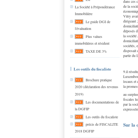
dans ces c
de la soci
La Société à Prépondérance
économique
Immobilière
Vitry avai
dirigeant 
Le guide DGI de
domiciliat
l'évaluation
déposés da
la société
Plus values
domiciliat
immobilières et résident
sociétés, 
disposait 
TAXE DE 3%
partir du
Les outils du fiscaliste
9.il résul
Luxembour
Brochure pratique
locaux et 
la promess
2020 (déclaration des revenus
2019)
au surplus
fiscales l
Les documentations de
par la soc
la DGFIP
expresséme
Les outils du fiscaliste
Sur la 
précis de FISCALITE
2018 DGFIP