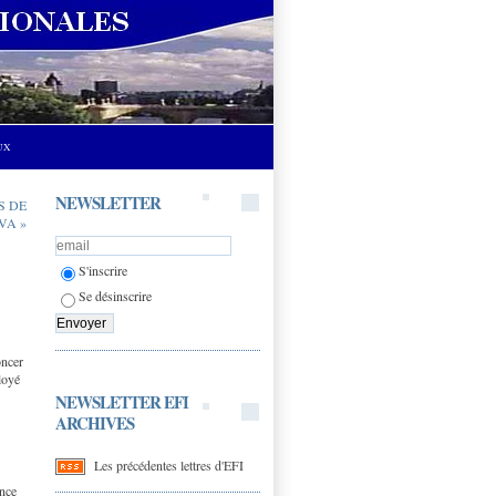
UX
NEWSLETTER
S DE
VA »
S'inscrire
Se désinscrire
oncer
loyé
NEWSLETTER EFI
ARCHIVES
Les précédentes lettres d'EFI
ance