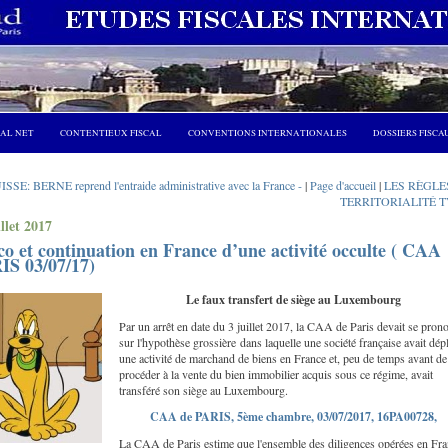
CAL NET
CONTENTIEUX FISCAL
CONVENTIONS INTERNATIONALES
DOSSIERS FISCA
ISSE: BERNE reprend l'entraide administrative avec la France -
|
Page d'accueil
|
LES RÈGLE
TERRITORIALITÉ T
illet 2017
o et continuation en France d’une activité occulte ( CAA
IS 03/07/17)
Le faux transfert de siège au Luxembourg
Par un arrêt en date du 3 juillet 2017, la CAA de Paris devait se pron
sur l'hypothèse grossière dans laquelle une société française avait dép
une activité de marchand de biens en France et, peu de temps avant de
procéder à la vente du bien immobilier acquis sous ce régime, avait
transféré son siège au Luxembourg.
CAA de PARIS, 5ème chambre, 03/07/2017, 16PA00728,
La CAA de Paris estime que l'ensemble des diligences opérées en Fr