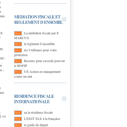
é
n
e
MEDIATION FISCALE ET
puis
REGLEMENT D ENSEMBL
rg,
La médiation fiscale par E
e
MARCUS
le reglment d ensemble
été
les 9 tribunes pour votre
protection
al ;
Recours pour excesde pouvoir
en
le BOFIP
ns ;
UE Action en manquement
contre un etat
t
eurs
RESIDENCE FISCALE
INTERNATIONALE
,
aa la résidence fiscale
 2-14
L'EXIT TAX à la française
le guide du départ