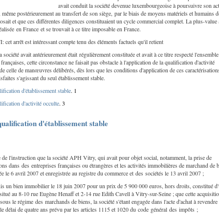
avait conduit la société devenue luxembourgeoise à poursuivre son act
 même postérieurement au transfert de son siège, par le biais de moyens matériels et humains d
posait et que ces différentes diligences constituaient un cycle commercial complet. La plus-value 
éalisée en France et se trouvait à ce titre imposable en France.
cet arrêt est intéressant compte tenu des éléments factuels qu'il retient
 société avait antérieurement était régulièrement constituée et avait à ce titre respecté l'ensemble
françaises, cette circonstance ne faisait pas obstacle à l'application de la qualification d'activité
 de celle de manœuvres délibérés, dès lors que les conditions d'application de ces caractérisation
tisfaites s'agissant du seul établissement stable.
lification d'établissement stable
.
1
ification d'activité occulte
.
3
qualification d'établissement stable
te de l'instruction que la société APH Vitry, qui avait pour objet social, notamment, la prise de
ions dans des entreprises françaises ou étrangères et les activités immobilières de marchand de b
ée le 6 avril 2007 et enregistrée au registre du commerce et des sociétés le 13 avril 2007 ;
uis un bien immobilier le 18 juin 2007 pour un prix de 5 900 000 euros, hors droits, constitué d
itué au 8-10 rue Eugène Henaff et 2-14 rue Edith Cavell à Vitry-sur-Seine ; que cette acquisitio
 sous le régime des marchands de biens, la société s'étant engagée dans l'acte d'achat à revendre 
le délai de quatre ans prévu par les articles 1115 et 1020 du code général des impôts ;