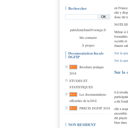
Rechercher
en France,
elle y dis
donc été r
NOTE EFI: 
patrickmichaud@orange.fr
Même si la
formalités 
Me contacter
occulte et
À propos
étaient sa
Documentation fiscale
Sur la qua
DGFIP
Sur la qual
Brochure pratique
Sur la 
2018
ETUDES ET
STATISTIQUES
6.il résul
Les documentations
participat
officielles de la DGI
a été fond
PRECIS DGFIP 2018
elle a acq
ensemble s
été placée
bien dans 
NON RESIDENT