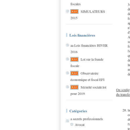
fiscales
3
d
SIMULATEURS
d
2015
f
a
n
d
Lois financières
A
s
aa Lois financières HIVER
f
l
2016
q
Loi sur la fraude
d
l
fiscale
m
Observatoire
d
économique et fiscal EFI
Sécurité sociale:loi
On soulign
pour 2019
du transfe
l
Catégories
c
a secrets professionnels
é
l
Avocat
t