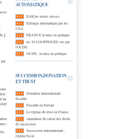
té
AUTOMATIQUE
messe
EAR;les textes suisses
Echange automatique par les
é
USA
u
FRANCE la mise en pratique
 du
5
les 26 LOOPHOLES vus par
l'OCDE
OCDE ; la mise en pratique
 par
SUCCESSION,DONATION
ET TRUST
 sans
Donation internationale :
lisé
fiscalité
al au
sfert
Fiscalité en Europe
Le régime du trust en France
simulateur de calcul des droits
ation
ance ;
de succession
Succession internationale :
pte,
régime fiscal