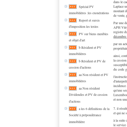
dans le ca
Laplace un
Spécial PV
montant d
immobilières :les exonérations
de vente, 
Report et sursis
Par une dé
d'imposition les textes
APH Vitry 
registre d
PV sur biens meubles
décembre 
et objet d'art
par un ac
b Résident et PV
propriétai
immobilières
ainsi, con
la cession
b Résident et PV de
susceptibl
cession d'actions
du code g
aa Non résident et PV
l'instruc
immobilières
d'interprét
incidence 
aa Non résident
qu'une seu
Dividendes et PV de cession
Luxembourg
et non un
d'actions
7. il résu
a les 6 définitions de la
et qui ne 
Société à prépondérance
à la suite
immobilière
le service