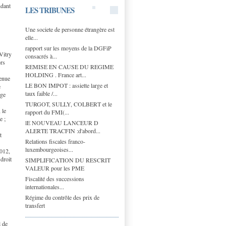
ndant
LES TRIBUNES
Une societe de personne étrangère est
elle...
rapport sur les moyens de la DGFiP
Vitry
consacrés à...
ors
REMISE EN CAUSE DU REGIME
HOLDING . France art...
tenue
LE BON IMPOT : assiette large et
e
taux faible /...
ège
TURGOT, SULLY, COLBERT et le
 le
rapport du FMI(...
e ;
lE NOUVEAU LANCEUR D
ALERTE TRACFIN :d'abord...
t
Relations fiscales franco-
luxembourgeoises...
2012,
 droit
SIMPLIFICATION DU RESCRIT
VALEUR pour les PME
Fiscalité des successions
internationales...
Régime du contrôle des prix de
transfert
l de