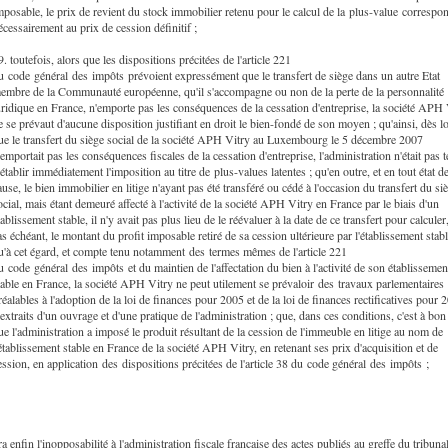
mposable, le prix de revient du stock immobilier retenu pour le calcul de la plus-value correspo
écessairement au prix de cession définitif ;
9. toutefois, alors que les dispositions précitées de l'article 221
u code général des impôts prévoient expressément que le transfert de siège dans un autre Etat
embre de la Communauté européenne, qu'il s'accompagne ou non de la perte de la personnalité
uridique en France, n'emporte pas les conséquences de la cessation d'entreprise, la société APH 
e se prévaut d'aucune disposition justifiant en droit le bien-fondé de son moyen ; qu'ainsi, dès l
ue le transfert du siège social de la société APH Vitry au Luxembourg le 5 décembre 2007
'emportait pas les conséquences fiscales de la cessation d'entreprise, l'administration n'était pas 
'établir immédiatement l'imposition au titre de plus-values latentes ; qu'en outre, et en tout état d
ause, le bien immobilier en litige n'ayant pas été transféré ou cédé à l'occasion du transfert du si
ocial, mais étant demeuré affecté à l'activité de la société APH Vitry en France par le biais d'un
tablissement stable, il n'y avait pas plus lieu de le réévaluer à la date de ce transfert pour calculer,
as échéant, le montant du profit imposable retiré de sa cession ultérieure par l'établissement stabl
u'à cet égard, et compte tenu notamment des termes mêmes de l'article 221
u code général des impôts et du maintien de l'affectation du bien à l'activité de son établissemen
table en France, la société APH Vitry ne peut utilement se prévaloir des travaux parlementaires
réalables à l'adoption de la loi de finances pour 2005 et de la loi de finances rectificatives pour 
'extraits d'un ouvrage et d'une pratique de l'administration ; que, dans ces conditions, c'est à bon
ue l'administration a imposé le produit résultant de la cession de l'immeuble en litige au nom de
'établissement stable en France de la société APH Vitry, en retenant ses prix d'acquisition et de
ession, en application des dispositions précitées de l'article 38 du code général des impôts ;
a enfin l'inopposabilité à l'administration fiscale française des actes publiés au greffe du tribuna