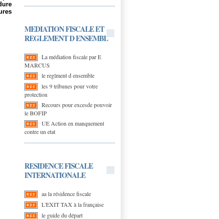
dure
ures
MEDIATION FISCALE ET
REGLEMENT D ENSEMBL
La médiation fiscale par E
MARCUS
le reglment d ensemble
les 9 tribunes pour votre
protection
Recours pour excesde pouvoir
le BOFIP
UE Action en manquement
contre un etat
RESIDENCE FISCALE
INTERNATIONALE
aa la résidence fiscale
L'EXIT TAX à la française
le guide du départ