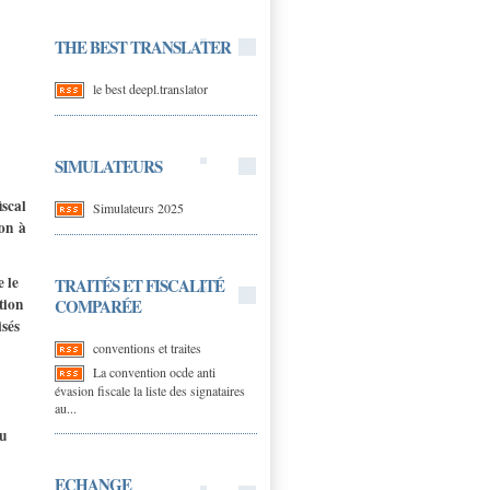
THE BEST TRANSLATER
le best deepl.translator
SIMULATEURS
iscal
Simulateurs 2025
on à
e le
TRAITÉS ET FISCALITÉ
tion
COMPARÉE
isés
conventions et traites
La convention ocde anti
évasion fiscale la liste des signataires
au...
au
ECHANGE