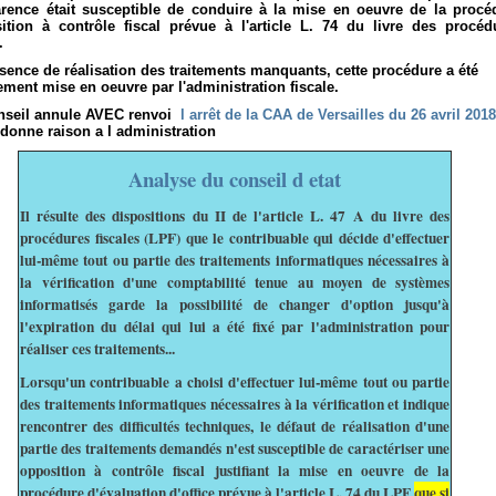
arence était susceptible de conduire à la mise en oeuvre de la procé
ition à contrôle fiscal prévue à l'article L. 74 du livre des procéd
.
sence de réalisation des traitements manquants, cette procédure a été
vement mise en oeuvre par l'administration fiscale.
nseil annule AVEC renvoi
l arrêt de la CAA de Versailles du 26 avril 2018
 donne raison a l administration
Analyse du conseil d etat
Il résulte des dispositions du II de l'article L. 47 A du livre des
procédures fiscales (LPF) que le contribuable qui décide d'effectuer
lui-même tout ou partie des traitements informatiques nécessaires à
la vérification d'une comptabilité tenue au moyen de systèmes
informatisés garde la possibilité de changer d'option jusqu'à
l'expiration du délai qui lui a été fixé par l'administration pour
réaliser ces traitements...
Lorsqu'un contribuable a choisi d'effectuer lui-même tout ou partie
des traitements informatiques nécessaires à la vérification et indique
rencontrer des difficultés techniques, le défaut de réalisation d'une
partie des traitements demandés n'est susceptible de caractériser une
opposition à contrôle fiscal justifiant la mise en oeuvre de la
procédure d'évaluation d'office prévue à l'article L. 74 du LPF
que si