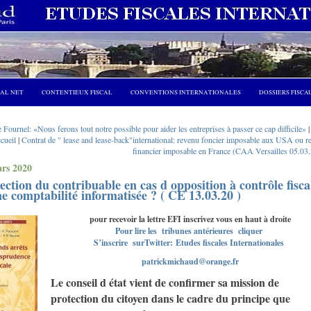
CAL NET
CONTENTIEUX FISCAL
CONVENTIONS INTERNATIONALES
DOSSIERS FISCA
 Fournel: «Nous ferons tout notre possible pour aider les entreprises à passer ce cap difficile»
ccueil
|
Contrat de " lease and lease-back"international: revenu foncier imposable aux USA ou r
financier imposable en France (CAA Versailles 05.03.
rs 2020
ection du contribuable en cas d opposition à contrôle fisca
e comptabilité informatisée ? ( CE 13.03.20 )
pour recevoir la lettre EFI inscrivez vous en haut à droite
Pour lire les tribunes antérieures cliquer
S’inscrire surTwitter: Etudes fiscales Internationales
patrickmichaud@orange.fr
Le conseil d état vient de confirmer sa mission de
protection du citoyen dans le cadre du principe que