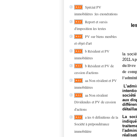
Spécial PV
immobilières :les exonérations
Report et sursis
le
d'imposition les textes
PV sur biens meubles
et objet d'art
b Résident et PV
la socié
immobilières
.Ap
2011
du livre
b Résident et PV de
de compt
cession d'actions
l'adminis
aa Non résident et PV
L’admin
immobilières
intenti
aa Non résident
société
aux disp
Dividendes et PV de cession
différen
d'actions
détaill
La soc
a les 6 définitions de la
indiqué
Société à prépondérance
traite
l'admi
immobilière
réalisa