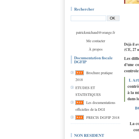
Rechercher
patrickmichaud@orange.fr
Me contacter
Déjà il a
À propos
(CE, 27 
Documentation fiscale
Les diff
DGFIP
d’une co
controle
Brochure pratique
2018
L Arti
contrô
ETUDES ET
à la m
STATISTIQUES
dans l
Les documentations
BO
officielles de la DGI
PRECIS DGFIP 2018
La co
con
NON RESIDENT