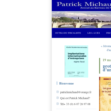
OUTILS DU FISCALISTE
LES + LUES
FIS
« Jérome
d'a
19 ma
prot
d’un
Bienvenue
patrickmichaud@orange.fr
Qui est Patrick Michaud?
Tél+ 33 (0) 6 07 26 97 08