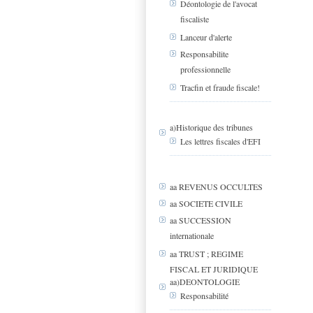
Déontologie de l'avocat
fiscaliste
Lanceur d'alerte
Responsabilite
professionnelle
Tracfin et fraude fiscale!
a)Historique des tribunes
Les lettres fiscales d'EFI
aa REVENUS OCCULTES
aa SOCIETE CIVILE
aa SUCCESSION
internationale
aa TRUST ; REGIME
FISCAL ET JURIDIQUE
aa)DEONTOLOGIE
Responsabilité