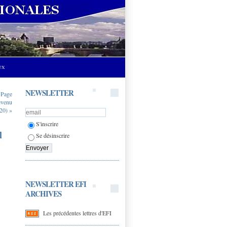
UX
NEWSLETTER
|
Page
evenu
20) »
S'inscrire
l
Se désinscrire
NEWSLETTER EFI
ARCHIVES
Les précédentes lettres d'EFI