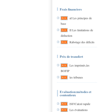
Frais financiers
aI Les principes de
base
II Les limitations de
déduction
Rabotage des déficits
Prix de transfert
Les imprimés,les
BOFIP
les tribunes
Evaluation:métodes et
contentieux
ISF/Calcul rapide
Les évaluations