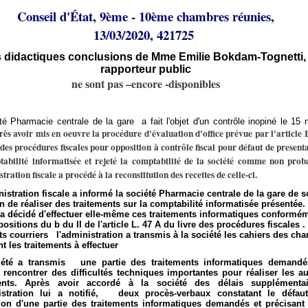
Conseil d'État, 9ème - 10ème chambres réunies,
13/03/2020, 421725
s didactiques conclusions de Mme Emilie Bokdam-Tognetti,
rapporteur public
ne sont pas –encore -disponibles
té Pharmacie centrale de la gare a fait l'objet d'un contrôle inopiné le 15
rès avoir mis en oeuvre la procédure d'évaluation d'office prévue par l'article 
 des procédures fiscales pour opposition à contrôle fiscal pour
défaut
de present
abilité informatisée et rejeté la comptabilité de la société comme non prob
tration fiscale a procédé à la reconstitution des recettes de celle-ci.
istration fiscale a informé la société Pharmacie centrale de la gare de 
on de réaliser des traitements sur la comptabilité informatisée présentée.
 a décidé d'effectuer elle-même ces traitements informatiques conformé
ositions du b du II de l'article L. 47 A du livre des procédures fiscales .
ts
courriers l'administration a transmis à la société les cahiers des cha
ant les traitements à effectuer
iété a transmis une partie des traitements informatiques demandé
 rencontrer des difficultés techniques importantes pour réaliser les au
ments. Après avoir accordé à la société des délais supplémentai
nistration lui a notifié, deux procès-verbaux constatant le défau
tion d'une partie des traitements informatiques demandés et précisant