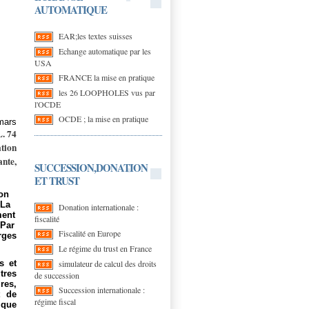
AUTOMATIQUE
EAR;les textes suisses
Echange automatique par les
USA
FRANCE la mise en pratique
les 26 LOOPHOLES vus par
l'OCDE
OCDE ; la mise en pratique
 mars
L. 74
ation
ante,
SUCCESSION,DONATION
ET TRUST
son
 La
Donation internationale :
ment
fiscalité
 Par
Fiscalité en Europe
rges
Le régime du trust en France
simulateur de calcul des droits
s et
tres
de succession
res,
Succession internationale :
t de
régime fiscal
 que