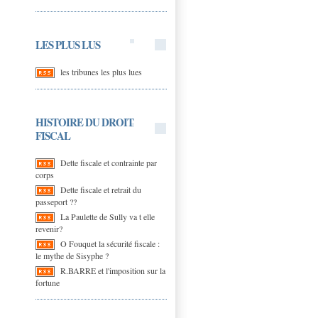
LES PLUS LUS
les tribunes les plus lues
HISTOIRE DU DROIT
FISCAL
Dette fiscale et contrainte par
corps
Dette fiscale et retrait du
passeport ??
La Paulette de Sully va t elle
revenir?
O Fouquet la sécurité fiscale :
le mythe de Sisyphe ?
R.BARRE et l'imposition sur la
fortune