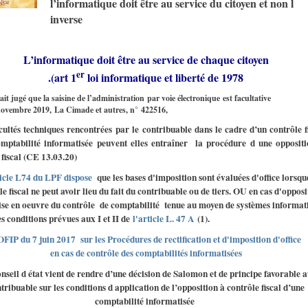
l’informatique doit être au service du citoyen et non l
inverse
L’informatique doit être au service de chaque citoyen
er
.(art 1
loi informatique et liberté de 1978
vait jugé que la saisine de l’administration par voie électronique est facultative
novembre 2019, La Cimade et autres, n° 422516,
icultés techniques
rencontrées
par le contribuable dans le cadre d’un contrôle f
mptabilité informatisée peuvent elles entraîner
la procédure d une oppositi
 fiscal (CE 13.03.20)
cle L74 du LPF dispose
que les bases d'imposition sont évaluées d'office lorsqu
le fiscal ne peut avoir lieu du fait du contribuable ou de tiers. OU en cas d'opposi
ise en oeuvre du contrôle de comptabilité tenue au moyen de systèmes informat
es conditions prévues aux I et II de
l'article L. 47 A
(1).
FIP du 7 juin 2017 sur les Procédures de rectification et d'imposition d'office
en cas de contrôle des comptabilités informatisées
nseil d état vient de rendre d’une décision de Salomon et de principe favorable 
tribuable sur les conditions
d application de l’opposition à contrôle fiscal d’une
comptabilité informatisée