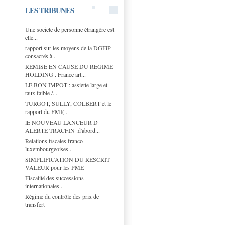
LES TRIBUNES
Une societe de personne étrangère est
elle...
rapport sur les moyens de la DGFiP
consacrés à...
REMISE EN CAUSE DU REGIME
HOLDING . France art...
LE BON IMPOT : assiette large et
taux faible /...
TURGOT, SULLY, COLBERT et le
rapport du FMI(...
lE NOUVEAU LANCEUR D
ALERTE TRACFIN :d'abord...
Relations fiscales franco-
luxembourgeoises...
SIMPLIFICATION DU RESCRIT
VALEUR pour les PME
Fiscalité des successions
internationales...
Régime du contrôle des prix de
transfert