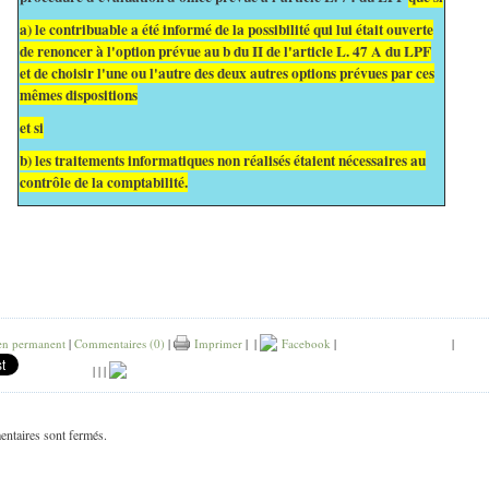
a) le contribuable a été informé de la possibilité qui lui était ouverte
de renoncer à l'option prévue au b du II de l'article L. 47 A du LPF
et de choisir l'une ou l'autre des deux autres options prévues par ces
mêmes dispositions
et si
b) les traitements informatiques non réalisés étaient nécessaires au
contrôle de la comptabilité.
en permanent
|
Commentaires (0)
|
Imprimer
|
|
Facebook
|
|
|
|
|
ntaires sont fermés.