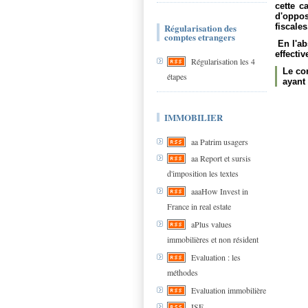
cette c
d'oppos
Régularisation des
fiscales
comptes etrangers
En l'ab
effecti
Régularisation les 4
Le co
étapes
ayant
IMMOBILIER
aa Patrim usagers
aa Report et sursis
d'imposition les textes
aaaHow Invest in
France in real estate
aPlus values
immobilières et non résident
Evaluation : les
méthodes
Evaluation immobilière
ISF