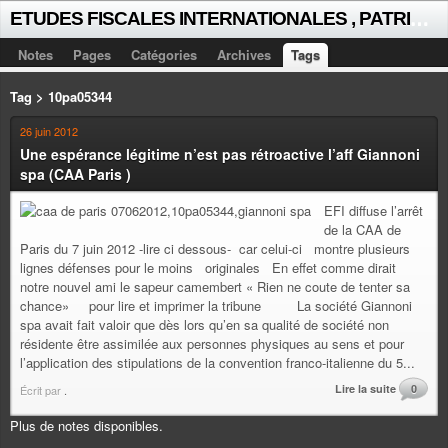
E
TUDES FISCALES INTERNATIONALES , PATRICK MICHAUD
Notes
Pages
Catégories
Archives
Tags
Tag > 10pa05344
26 juin 2012
Une espérance légitime n’est pas rétroactive l’aff Giannoni
spa (CAA Paris )
EFI diffuse l’arrêt
de la CAA de
Paris du 7 juin 2012 -lire ci dessous- car celui-ci montre plusieurs
lignes défenses pour le moins originales En effet comme dirait
notre nouvel ami le sapeur camembert « Rien ne coute de tenter sa
chance» pour lire et imprimer la tribune La société Giannoni
spa avait fait valoir que dès lors qu’en sa qualité de société non
résidente être assimilée aux personnes physiques au sens et pour
l’application des stipulations de la convention franco-italienne du 5...
Lire la suite
0
Écrit par
.
Plus de notes disponibles.