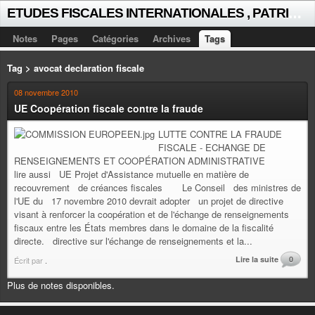
E
TUDES FISCALES INTERNATIONALES , PATRICK MICHAUD
Notes
Pages
Catégories
Archives
Tags
Tag > avocat declaration fiscale
08 novembre 2010
UE Coopération fiscale contre la fraude
LUTTE CONTRE LA FRAUDE
FISCALE - ECHANGE DE
RENSEIGNEMENTS ET COOPÉRATION ADMINISTRATIVE
lire aussi UE Projet d'Assistance mutuelle en matière de
recouvrement de créances fiscales Le Conseil des ministres de
l'UE du 17 novembre 2010 devrait adopter un projet de directive
visant à renforcer la coopération et de l'échange de renseignements
fiscaux entre les États membres dans le domaine de la fiscalité
directe. directive sur l'échange de renseignements et la...
Lire la suite
0
Écrit par
.
Plus de notes disponibles.