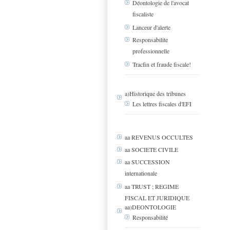
Déontologie de l'avocat
fiscaliste
Lanceur d'alerte
Responsabilite
professionnelle
Tracfin et fraude fiscale!
a)Historique des tribunes
Les lettres fiscales d'EFI
aa REVENUS OCCULTES
aa SOCIETE CIVILE
aa SUCCESSION
internationale
aa TRUST ; REGIME
FISCAL ET JURIDIQUE
aa)DEONTOLOGIE
Responsabilité