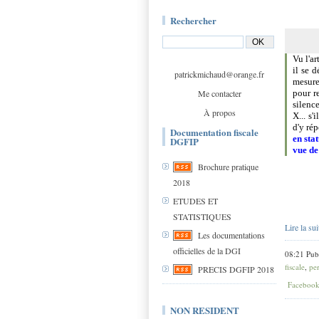
Rechercher
Vu l'a
il se 
patrickmichaud@orange.fr
mesure,
Me contacter
pour r
silence
À propos
X... s'
d'y rép
Documentation fiscale
en sta
DGFIP
vue de
Brochure pratique
2018
ETUDES ET
STATISTIQUES
Lire la sui
Les documentations
officielles de la DGI
08:21 Pub
fiscale
,
per
PRECIS DGFIP 2018
Faceboo
NON RESIDENT