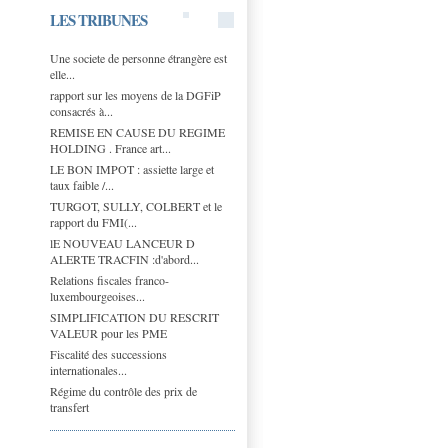
LES TRIBUNES
Une societe de personne étrangère est
elle...
rapport sur les moyens de la DGFiP
consacrés à...
REMISE EN CAUSE DU REGIME
HOLDING . France art...
LE BON IMPOT : assiette large et
taux faible /...
TURGOT, SULLY, COLBERT et le
rapport du FMI(...
lE NOUVEAU LANCEUR D
ALERTE TRACFIN :d'abord...
Relations fiscales franco-
luxembourgeoises...
SIMPLIFICATION DU RESCRIT
VALEUR pour les PME
Fiscalité des successions
internationales...
Régime du contrôle des prix de
transfert