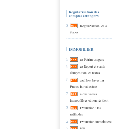
Régularisation des
comptes etrangers
Régularisation les 4
étapes
IMMOBILIER
aa Patrim usagers
aa Report et sursis
d'imposition les textes
aaaHow Invest in
France in real estate
aPlus values
immobilières et non résident
Evaluation : les
méthodes
Evaluation immobilière
ISF