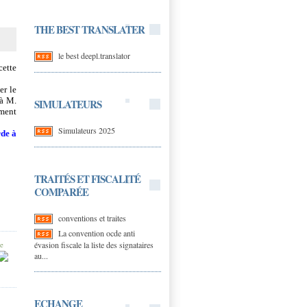
THE BEST TRANSLATER
le best deepl.translator
cette
er le
 à M.
SIMULATEURS
ement
Simulateurs 2025
rde à
TRAITÉS ET FISCALITÉ
COMPARÉE
conventions et traites
La convention ocde anti
évasion fiscale la liste des signataires
ue
au...
ECHANGE