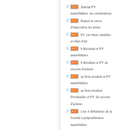
Spécial PV
immobilières :les exonérations
Report et sursis
d'imposition les textes
PV sur biens meubles
et objet d'art
b Résident et PV
immobilières
b Résident et PV de
cession d'actions
aa Non résident et PV
immobilières
aa Non résident
Dividendes et PV de cession
d'actions
a les 6 définitions de la
Société à prépondérance
immobilière