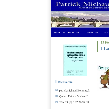
OUTILS DU FISCALISTE
LES + LUES
FIS
13 fé
I La
Bienvenue
patrickmichaud@orange.fr
Qui est Patrick Michaud?
Tél+ 33 (0) 6 07 26 97 08