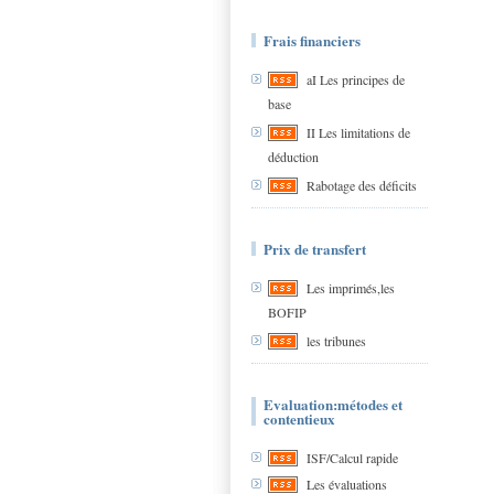
Frais financiers
aI Les principes de
base
II Les limitations de
déduction
Rabotage des déficits
Prix de transfert
Les imprimés,les
BOFIP
les tribunes
Evaluation:métodes et
contentieux
ISF/Calcul rapide
Les évaluations