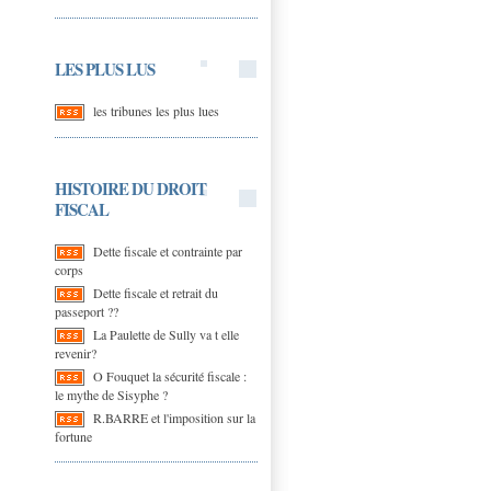
LES PLUS LUS
les tribunes les plus lues
HISTOIRE DU DROIT
FISCAL
Dette fiscale et contrainte par
corps
Dette fiscale et retrait du
passeport ??
La Paulette de Sully va t elle
revenir?
O Fouquet la sécurité fiscale :
le mythe de Sisyphe ?
R.BARRE et l'imposition sur la
fortune