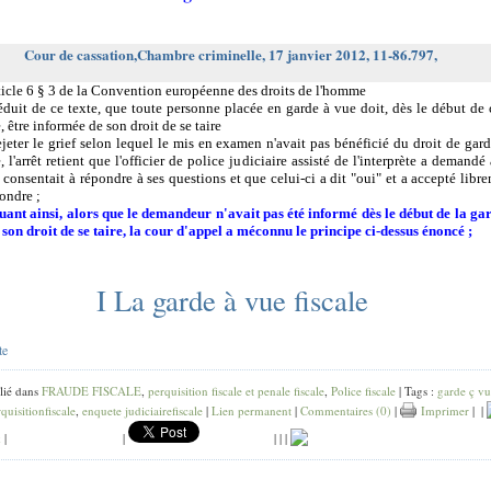
Cour de cassation,Chambre criminelle, 17 janvier 2012, 11-86.797,
rticle 6 § 3 de la Convention européenne des droits de l'homme
déduit de ce texte, que toute personne placée en garde à vue doit, dès le début de 
 être informée de son droit de se taire
ejeter le grief selon lequel le mis en examen n'avait pas bénéficié du droit de gard
, l'arrêt retient que l'officier de police judiciaire assisté de l'interprète a demandé
il consentait à répondre à ses questions et que celui-ci a dit "oui" et a accepté libr
ondre ;
tuant ainsi, alors que le demandeur n'avait pas été informé dès le début de la ga
 son droit de se taire, la cour d'appel a méconnu le principe ci-dessus énoncé ;
I La garde à vue fiscale
te
lié dans
FRAUDE FISCALE
,
perquisition fiscale et penale fiscale
,
Police fiscale
| Tags :
garde ç v
quisitionfiscale
,
enquete judiciairefiscale
|
Lien permanent
|
Commentaires (0)
|
Imprimer
|
|
k
|
|
|
|
|