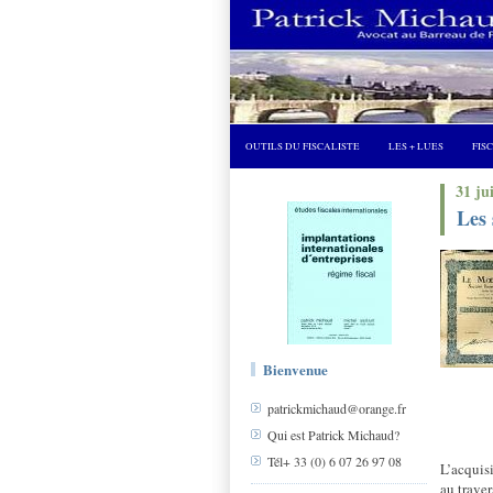
OUTILS DU FISCALISTE
LES + LUES
FIS
31 ju
Les 
Bienvenue
patrickmichaud@orange.fr
Qui est Patrick Michaud?
Tél+ 33 (0) 6 07 26 97 08
L’acquis
au traver