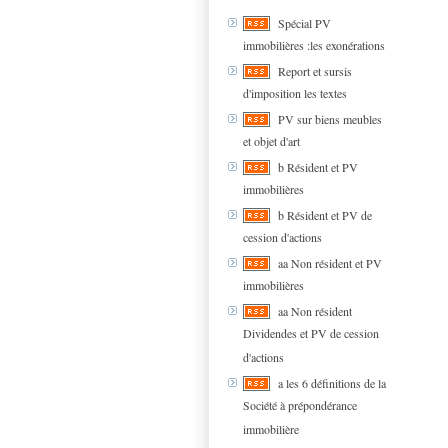
Spécial PV
immobilières :les exonérations
Report et sursis
d'imposition les textes
PV sur biens meubles
et objet d'art
b Résident et PV
immobilières
b Résident et PV de
cession d'actions
aa Non résident et PV
immobilières
aa Non résident
Dividendes et PV de cession
d'actions
a les 6 définitions de la
Société à prépondérance
immobilière