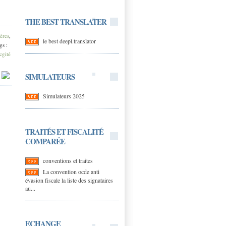
THE BEST TRANSLATER
ères
,
le best deepl.translator
gs :
cgité
SIMULATEURS
|
Simulateurs 2025
TRAITÉS ET FISCALITÉ
COMPARÉE
conventions et traites
La convention ocde anti
évasion fiscale la liste des signataires
au...
ECHANGE