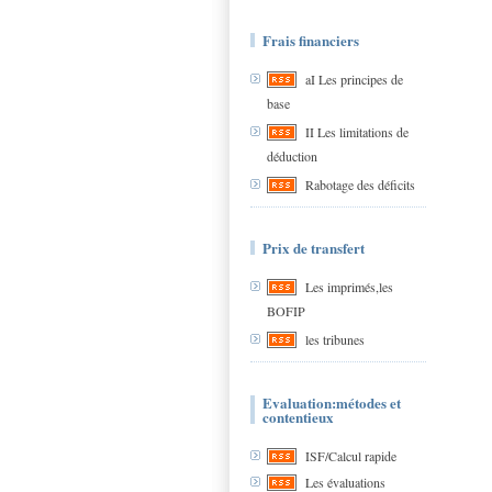
Frais financiers
aI Les principes de
base
II Les limitations de
déduction
Rabotage des déficits
Prix de transfert
Les imprimés,les
BOFIP
les tribunes
Evaluation:métodes et
contentieux
ISF/Calcul rapide
Les évaluations