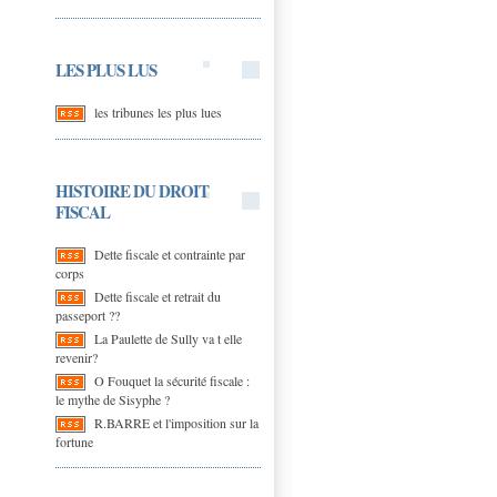
LES PLUS LUS
les tribunes les plus lues
HISTOIRE DU DROIT
FISCAL
Dette fiscale et contrainte par
corps
Dette fiscale et retrait du
passeport ??
La Paulette de Sully va t elle
revenir?
O Fouquet la sécurité fiscale :
le mythe de Sisyphe ?
R.BARRE et l'imposition sur la
fortune