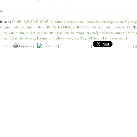
te
lié dans
ETABLISSEMENT STABLE
,
holding,société mère
,
immeuble detenu par societés étrang
té à prépondérance immobilière
,
SOCIETES MERES
,
SUCCESSION et donation
,
taxe de 3%
| Ta
%
,
évaluation immobilière
,
contentieux fiscal
,
fichiers immobliers
,
prépondérance immobili244bis
re
,
patrick michaudsuisse
,
luxembourg
,
plus values
,
taxe 3%
,
244biscgi
|
Lien permanent
|
res (0)
|
Imprimer
|
|
Facebook
|
|
|
|