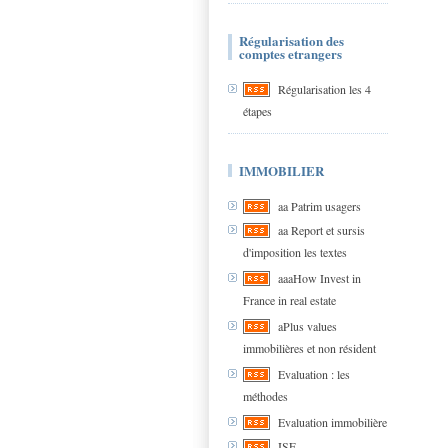
Régularisation des
comptes etrangers
Régularisation les 4
étapes
IMMOBILIER
aa Patrim usagers
aa Report et sursis
d'imposition les textes
aaaHow Invest in
France in real estate
aPlus values
immobilières et non résident
Evaluation : les
méthodes
Evaluation immobilière
ISF