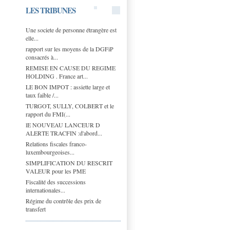
LES TRIBUNES
Une societe de personne étrangère est
elle...
rapport sur les moyens de la DGFiP
consacrés à...
REMISE EN CAUSE DU REGIME
HOLDING . France art...
LE BON IMPOT : assiette large et
taux faible /...
TURGOT, SULLY, COLBERT et le
rapport du FMI(...
lE NOUVEAU LANCEUR D
ALERTE TRACFIN :d'abord...
Relations fiscales franco-
luxembourgeoises...
SIMPLIFICATION DU RESCRIT
VALEUR pour les PME
Fiscalité des successions
internationales...
Régime du contrôle des prix de
transfert