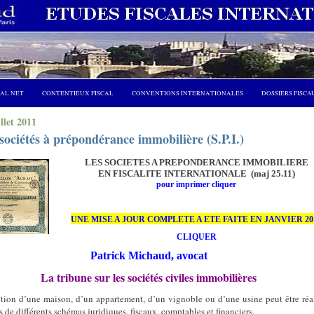
CAL NET
CONTENTIEUX FISCAL
CONVENTIONS INTERNATIONALES
DOSSIERS FISCA
illet 2011
sociétés à prépondérance immobilière (S.P.I.)
LES SOCIETES A PREPONDERANCE IMMOBILIERE
EN FISCALITE INTERNATIONALE (maj 25.11)
pour imprimer cliquer
UNE MISE A JOUR COMPLETE A ETE FAITE EN JANVIER 20
CLIQUER
Patrick Michaud, avocat
La tribune sur les sociétés civiles immobilières
ition d’une maison, d’un appartement, d’un vignoble ou d’une usine peut être réa
s de différents schémas juridiques, fiscaux, comptables et financiers.