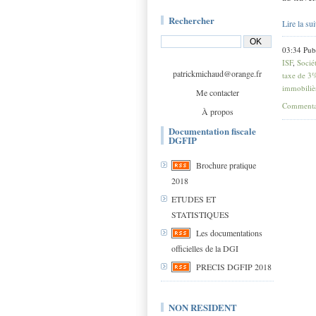
Rechercher
Lire la sui
03:34 Pub
ISF
,
Socié
patrickmichaud@orange.fr
taxe de 3
immobiliè
Me contacter
Commentai
À propos
Documentation fiscale
DGFIP
Brochure pratique
2018
ETUDES ET
STATISTIQUES
Les documentations
officielles de la DGI
PRECIS DGFIP 2018
NON RESIDENT