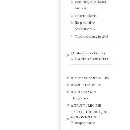
Déontologie de l'avocat
fiscaliste
Lanceur d'alerte
Responsabilite
professionnelle
Tracfin et fraude fiscale!
a)Historique des tribunes
Les lettres fiscales d'EFI
aa REVENUS OCCULTES
aa SOCIETE CIVILE
aa SUCCESSION
internationale
aa TRUST ; REGIME
FISCAL ET JURIDIQUE
aa)DEONTOLOGIE
Responsabilité