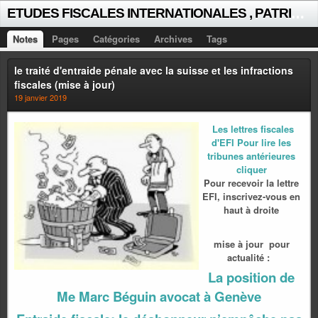
E
TUDES FISCALES INTERNATIONALES , PATRICK MICHAUD
Notes
Pages
Catégories
Archives
Tags
le traité d'entraide pénale avec la suisse et les infractions
fiscales (mise à jour)
19 janvier 2019
Les lettres fiscales
d'EFI Pour lire les
tribunes antérieures
cliquer
Pour recevoir la lettre
EFI, inscrivez-vous en
haut à droite
mise à jour pour
actualité :
La position de
Me Marc Béguin avocat à Genève