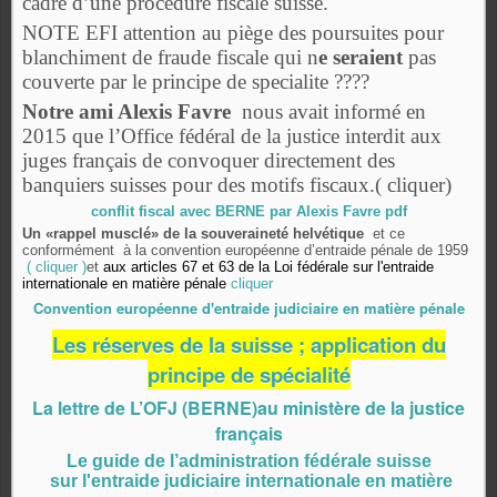
cadre d’une procédure fiscale suisse.
NOTE EFI attention au piège des poursuites pour
blanchiment de fraude fiscale qui n
e seraient
pas
couverte par le principe de specialite ????
Notre ami Alexis Favre
nous avait informé en
2015 que l’Office fédéral de la justice interdit aux
juges français de convoquer directement des
banquiers suisses pour des motifs fiscaux.( cliquer)
conflit fiscal avec BERNE par Alexis Favre pdf
Un «rappel musclé» de la souveraineté helvétique
et ce
conformément à la convention européenne d’entraide pénale de 1959
( cliquer )
et
aux articles 67 et 63 de la Loi fédérale sur l'entraide
internationale en matière pénale
cliquer
Convention européenne d'entraide judiciaire en matière pénale
Les réserves de la suisse ; application du
principe de spécialité
La lettre de L’OFJ (BERNE)au ministère de la justice
français
Le guide de l’administration fédérale suisse
sur l'entraide judiciaire internationale en matière