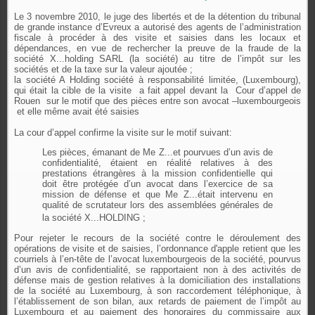
Le 3 novembre 2010, le juge des libertés et de la détention du tribunal
de grande instance d’Evreux a autorisé des agents de l’administration
fiscale à procéder à des visite et saisies dans les locaux et
dépendances, en vue de rechercher la preuve de la fraude de la
société X...holding SARL (la société) au titre de l’impôt sur les
sociétés et de la taxe sur la valeur ajoutée ;
la société A Holding société à responsabilité limitée, (Luxembourg),
qui était la cible de la visite
a fait appel devant la
Cour d’appel de
Rouen
sur le motif que des pièces entre son avocat –luxembourgeois
et elle même avait été saisies
La cour d’appel confirme la visite sur le motif suivant:
Les pièces, émanant de Me Z...et pourvues d’un avis de
confidentialité, étaient en réalité relatives à des
prestations étrangères à la mission confidentielle qui
doit être protégée d’un avocat dans l’exercice de sa
mission de défense et que Me Z...était intervenu en
qualité de scrutateur lors des assemblées générales de
la société X...HOLDING ;
Pour rejeter le recours de la société contre le déroulement des
opérations de visite et de saisies, l’ordonnance d'apple retient que les
courriels à l’en-tête de l’avocat luxembourgeois de la société, pourvus
d’un avis de confidentialité, se rapportaient non à des activités de
défense mais de gestion relatives à la domiciliation des installations
de la société au Luxembourg, à son raccordement téléphonique, à
l’établissement de son bilan, aux retards de paiement de l’impôt au
Luxembourg et au paiement des honoraires du commissaire aux