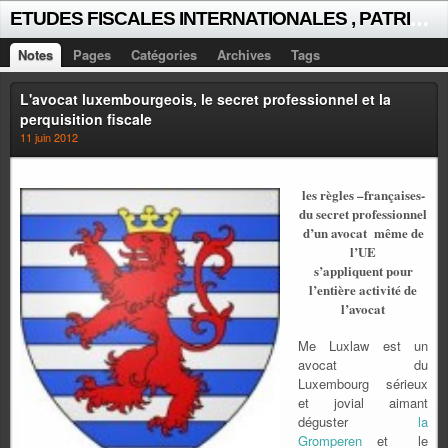
E
TUDES FISCALES INTERNATIONALES , PATRICK MICHAUD
Notes
Pages
Catégories
Archives
Tags
L'avocat luxembourgeois, le secret professionnel et la
perquisition fiscale
11 juin 2012
les règles –françaises-
du secret professionnel
d’un avocat même de
l’UE
s’appliquent pour
l’entière activité de
l’avocat
Me Luxlaw est un
avocat du
Luxembourg
sérieux
et jovial aimant
déguster
la
Gromperen
et
le