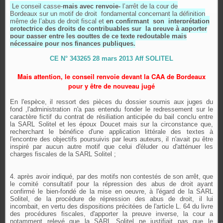
Le conseil casse-
mais avec renvoie-
l’arrêt de la cour de
Bordeaux sur un motif de droit fondamental concernant la définition
même de l’abus de droit fiscal et
en confirmant son interprétation
protectrice des droits de contribuables sur la preuve à apporter
pour passer entre les gouttes de ce texte redoutable mais
nécessaire pour nos finances publiques.
CE N° 343265 28 mars 2013 Aff SOLITEL
Mais attention, le conseil renvoie devant la CAA de Bordeaux
pour y être de nouveau jugé
En l'espèce, il ressort des pièces du dossier soumis aux juges du
fond ,l'administration n'a pas entendu fonder le redressement sur le
caractère fictif du contrat de résiliation anticipée du bail conclu entre
la SARL Solitel et les époux Doucet mais sur la circonstance que,
recherchant le bénéfice d'une application littérale des textes à
l'encontre des objectifs poursuivis par leurs auteurs, il n'avait pu être
inspiré par aucun autre motif que celui d'éluder ou d'atténuer les
charges fiscales de la SARL Solitel ;
4. après avoir indiqué, par des motifs non contestés de son arrêt, que
le comité consultatif pour la répression des abus de droit ayant
confirmé le bien-fondé de la mise en oeuvre, à l'égard de la SARL
Solitel, de la procédure de répression des abus de droit, il lui
incombait, en vertu des dispositions précitées de l'article L. 64 du livre
des procédures fiscales, d'apporter la preuve inverse, la cour a
notamment relevé que la SARL Solitel ne justifiait pas que le