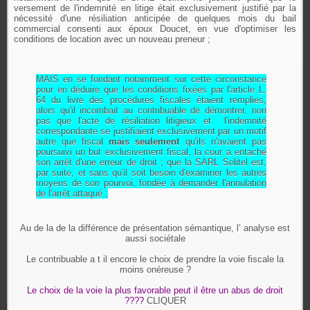
versement de l'indemnité en litige était exclusivement justifié par la
nécessité d'une résiliation anticipée de quelques mois du bail
commercial consenti aux époux Doucet, en vue d'optimiser les
conditions de location avec un nouveau preneur ;
MAIS en se fondant notamment sur cette circonstance
pour en déduire que les conditions fixées par l'article L.
64 du livre des procédures fiscales étaient remplies,
alors qu'il incombait au contribuable de démontrer, non
pas que l'acte de résiliation litigieux et
l'indemnité
correspondante se justifiaient exclusivement par un motif
autre que fiscal
mais seulement
qu'ils n'avaient pas
poursuivi un but exclusivement fiscal, la cour a entaché
son arrêt d'une erreur de droit ; que la SARL Solitel est,
par suite, et sans qu'il soit besoin d'examiner les autres
moyens de son pourvoi, fondée à demander l'annulation
de l'arrêt attaqué ;
Au de la de la différence de présentation sémantique, l’ analyse est
aussi sociétale
Le contribuable a t il encore le choix de prendre la voie fiscale la
moins onéreuse ?
Le choix de la voie la plus favorable peut il être un abus de droit
????
CLIQUER