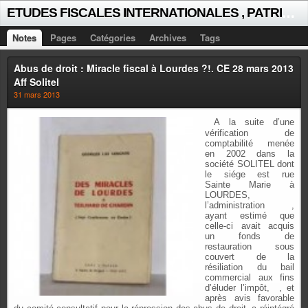
E
TUDES FISCALES INTERNATIONALES , PATRICK MICHAUD
Notes
Pages
Catégories
Archives
Tags
Abus de droit : Miracle fiscal à Lourdes ?!. CE 28 mars 2013
Aff Solitel
31 mars 2013
A la suite d’une
vérification de
comptabilité menée
en 2002 dans la
société SOLITEL dont
le siége est rue
Sainte Marie à
LOURDES,
l’administration ,
ayant estimé que
celle-ci avait acquis
un fonds de
restauration sous
couvert de la
résiliation du bail
commercial
aux fins
d’éluder l’impôt,
, et
après avis favorable