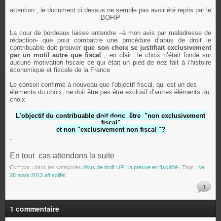
attention , le document ci dessus ne semble pas avoir été repris par le
BOFIP
La cour de bordeaux laisse entendre –à mon avis par maladresse de
rédaction- que pour combattre une procédure d’abus de droit le
contribuable doit prouver
que son choix se justifiait exclusivement
par un motif autre que fiscal
, en clair
le choix n’était fondé sur
aucune motivation fiscale ce qui était un pied de nez fait à l’histoire
économique et fiscale de la France
Le conseil confirme à nouveau que l’objectif fiscal, qui est un des
éléments du choix, ne doit être pas être exclusif d’autres éléments du
choix
L’objectif du contribuable doit donc être
"
non exclusivement
fiscal"
et non "exclusivement non fiscal "?
.
En tout cas attendons la suite
Écrit par
.
dans les catégories
Abus de droit :JP
,
La preuve en fiscalité
| Tags :
ce
28 mars 2013 aff solitel
1
1 commentaire