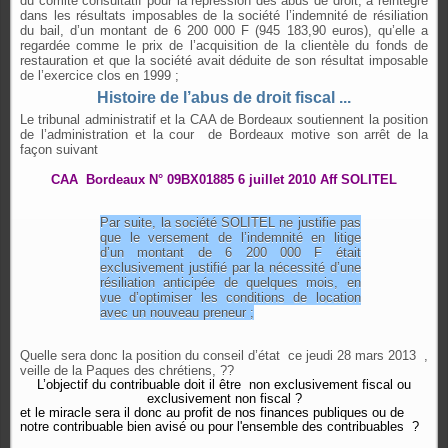
du comité consultatif pour la répression des abus de droit, a réintégré
dans les résultats imposables de la société l’indemnité de résiliation
du bail, d’un montant de 6 200 000 F (945 183,90 euros), qu’elle a
regardée comme le prix de l’acquisition de la clientèle du fonds de
restauration et que la société avait déduite de son résultat imposable
de l’exercice clos en 1999 ;
Histoire de l’abus de droit fiscal ...
Le tribunal administratif et la CAA de Bordeaux soutiennent la position
de l’administration et la cour de Bordeaux motive son arrêt de la
façon suivant
CAA
Bordeaux
N° 09BX01885
6 juillet 2010 Aff SOLITEL
Par suite, la société SOLITEL ne justifie pas
que le versement de l’indemnité en litige
d’un montant de 6 200 000 F était
exclusivement justifié par la nécessité d’une
résiliation anticipée de quelques mois, en
vue d’optimiser les conditions de location
avec un nouveau preneur ;
Quelle sera donc la position du conseil d’état
ce jeudi 28 mars 2013 ,
veille de la Paques des chrétiens, ??
L’objectif du contribuable doit il être
non exclusivement fiscal ou
exclusivement non fiscal ?
et le miracle sera il donc au profit de nos finances publiques ou de
notre contribuable bien avisé ou pour l'ensemble des contribuables ?