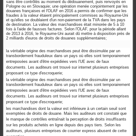
sans être contrôlés au moment du dédouanement, puis renvoyés en
Pologne ou en Slovaquie; une opération menée conjointement par les
douanes françaises et l'OLAF en 2016 a permis de confirmer que les
fraudes à la valeur étaient principalement commises au Royaume-Uni
et qu'elles se doublaient d'un non-paiement de la TVA dans les pays
de destination. La valeur des marchandises était minorée de 5 à 10
fois à l'aide de fausses factures. Selon l'OLAF, pour la période allant
de 2013 à 2016, le Royaume-Uni aurait dû mettre à disposition près de
2 milliards d'euros de droits de douanes supplémentaires;
la véritable origine des marchandises peut être dissimulée par un
transbordement frauduleux dans un pays où elles sont temporairement
entreposées avant d'être expédiées vers l'UE avec de faux
documents. Les auditeurs ont trouvé sur internet plusieurs entreprises
proposant ce type d'escroquerie;
la véritable origine des marchandises peut être dissimulée par un
transbordement frauduleux dans un pays où elles sont temporairement
entreposées avant d'être expédiées vers l'UE avec de faux
documents. Les auditeurs ont trouvé sur internet plusieurs entreprises
proposant ce type d'escroquerie;
les marchandises dont la valeur est inférieure à un certain seuil sont
exemptées de droits de douane. Mais les auditeurs ont constaté que
le manque de contrôles entraînait la perception de droits insuffisants
sur les produits achetés en ligne depuis des pays tiers. Selon les
auditeurs, plusieurs entreprises de courrier express abusent de cette