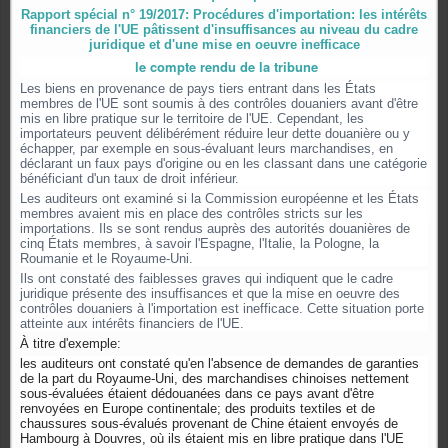
Rapport spécial n° 19/2017: Procédures d'importation: les intérêts
financiers de l'UE pâtissent d'insuffisances au niveau du cadre
juridique et d'une mise en oeuvre inefficace
le compte rendu de la tribune
Les biens en provenance de pays tiers entrant dans les États
membres de l'UE sont soumis à des contrôles douaniers avant d'être
mis en libre pratique sur le territoire de l'UE. Cependant, les
importateurs peuvent délibérément réduire leur dette douanière ou y
échapper, par exemple en sous-évaluant leurs marchandises, en
déclarant un faux pays d'origine ou en les classant dans une catégorie
bénéficiant d'un taux de droit inférieur.
Les auditeurs ont examiné si la Commission européenne et les États
membres avaient mis en place des contrôles stricts sur les
importations. Ils se sont rendus auprès des autorités douanières de
cinq États membres, à savoir l'Espagne, l'Italie, la Pologne, la
Roumanie et le Royaume-Uni.
Ils ont constaté des faiblesses graves qui indiquent que le cadre
juridique présente des insuffisances et que la mise en oeuvre des
contrôles douaniers à l'importation est inefficace. Cette situation porte
atteinte aux intérêts financiers de l'UE.
À titre d'exemple:
les auditeurs ont constaté qu'en l'absence de demandes de garanties
de la part du Royaume-Uni, des marchandises chinoises nettement
sous-évaluées étaient dédouanées dans ce pays avant d'être
renvoyées en Europe continentale; des produits textiles et de
chaussures sous-évalués provenant de Chine étaient envoyés de
Hambourg à Douvres, où ils étaient mis en libre pratique dans l'UE