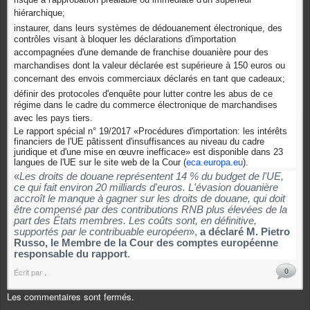
risque à l'approbation préalable ou immédiate d'un supérieur
hiérarchique;
instaurer, dans leurs systèmes de dédouanement électronique, des
contrôles visant à bloquer les déclarations d'importation
accompagnées d'une demande de franchise douanière pour des
marchandises dont la valeur déclarée est supérieure à 150 euros ou
concernant des envois commerciaux déclarés en tant que cadeaux;
définir des protocoles d'enquête pour lutter contre les abus de ce
régime dans le cadre du commerce électronique de marchandises
avec les pays tiers.
Le rapport spécial n° 19/2017 «Procédures d'importation: les intérêts
financiers de l'UE pâtissent d'insuffisances au niveau du cadre
juridique et d'une mise en œuvre inefficace» est disponible dans 23
langues de l'UE sur le site web de la Cour (
eca.europa.eu
).
«
Les droits de douane représentent 14 % du budget de l'UE,
ce qui fait environ 20 milliards d'euros. L'évasion douanière
accroît le manque à gagner sur les droits de douane, qui doit
être compensé par des contributions RNB plus élevées de la
part des États membres. Les coûts sont, en définitive,
supportés par le contribuable européen
»,
a déclaré M. Pietro
Russo, le Membre de la Cour des comptes européenne
responsable du rapport
.
0
Écrit par
.
Les commentaires sont fermés.