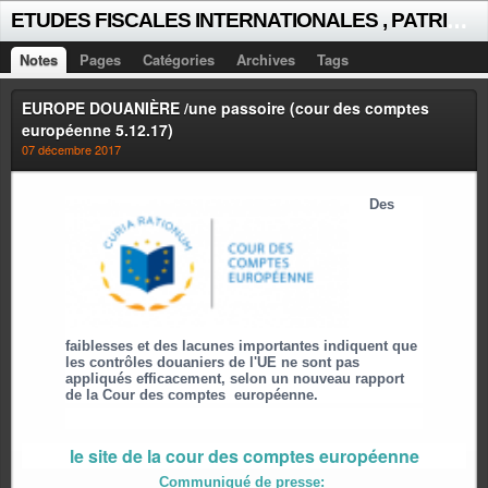
E
TUDES FISCALES INTERNATIONALES , PATRICK MICHAUD
Notes
Pages
Catégories
Archives
Tags
EUROPE DOUANIÈRE /une passoire (cour des comptes
européenne 5.12.17)
07 décembre 2017
Des
faiblesses et des lacunes importantes indiquent que
les contrôles douaniers de l'UE ne sont pas
appliqués efficacement, selon un nouveau rapport
de la Cour des comptes
européenne.
le site de la cour des comptes européenne
Communiqué de presse: