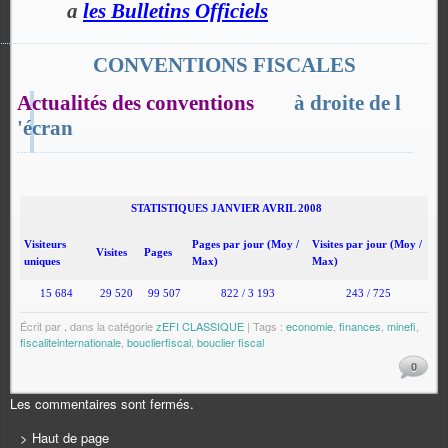
a
les Bulletins Officiels
CONVENTIONS FISCALES
Actualités des conventions
à droite de l
'écran
STATISTIQUES JANVIER AVRIL 2008
Visiteurs
Pages par jour (Moy /
Visites par jour (Moy /
Visites
Pages
uniques
Max)
Max)
15 684
29 520
99 507
822 / 3 193
243 / 725
Écrit par
.
dans la catégorie
zEFI CLASSIQUE
| Tags :
economie
,
finances
,
minefi
,
fiscaliteinternationale
,
bouclierfiscal
,
bouclier fiscal
0
Les commentaires sont fermés.
> Haut de page