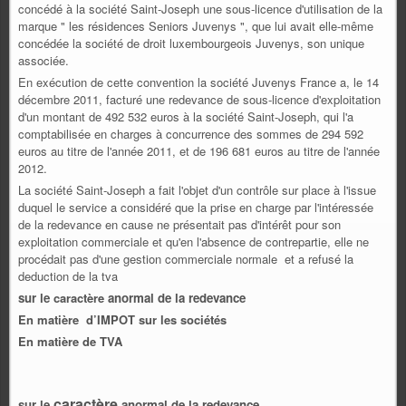
concédé à la société Saint-Joseph une sous-licence d'utilisation de la
marque " les résidences Seniors Juvenys ", que lui avait elle-même
concédée la société de droit luxembourgeois Juvenys, son unique
associée.
En exécution de cette convention la société Juvenys France a, le 14
décembre 2011, facturé une redevance de sous-licence d'exploitation
d'un montant de 492 532 euros à la société Saint-Joseph, qui l'a
comptabilisée en charges à concurrence des sommes de 294 592
euros au titre de l'année 2011, et de 196 681 euros au titre de l'année
2012.
La société Saint-Joseph a fait l'objet d'un contrôle sur place à l'issue
duquel le service a considéré que la prise en charge par l'intéressée
de la redevance en cause ne présentait pas d'intérêt pour son
exploitation commerciale et qu'en l'absence de contrepartie, elle ne
procédait pas d'une gestion commerciale normale et a refusé la
deduction de la tva
sur le
caractère
anormal de la redevance
En matière d’IMPOT sur les sociétés
En matière de TVA
caractère
sur le
anormal de la redevance