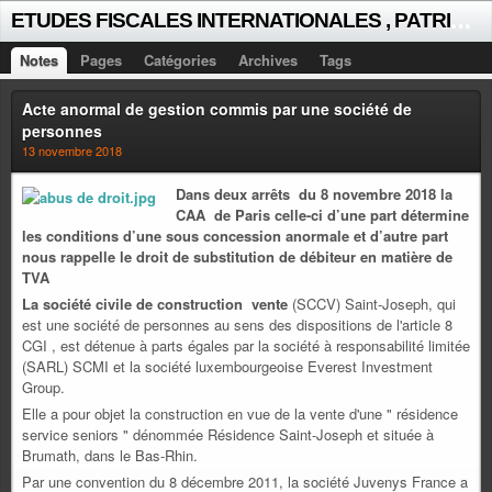
E
TUDES FISCALES INTERNATIONALES , PATRICK MICHAUD
Notes
Pages
Catégories
Archives
Tags
Acte anormal de gestion commis par une société de
personnes
13 novembre 2018
Dans deux arrêts du 8 novembre 2018 la
CAA de Paris celle-ci d’une part détermine
les conditions d’une sous concession anormale et d’autre part
nous rappelle le droit de substitution de débiteur en matière de
TVA
La société civile de construction vente
(SCCV) Saint-Joseph, qui
est une société de personnes au sens des dispositions de l'article 8
CGI , est détenue à parts égales par la société à responsabilité limitée
(SARL) SCMI et la société luxembourgeoise Everest Investment
Group.
Elle a pour objet la construction en vue de la vente d'une " résidence
service seniors " dénommée Résidence Saint-Joseph et située à
Brumath, dans le Bas-Rhin.
Par une convention du 8 décembre 2011, la société Juvenys France a