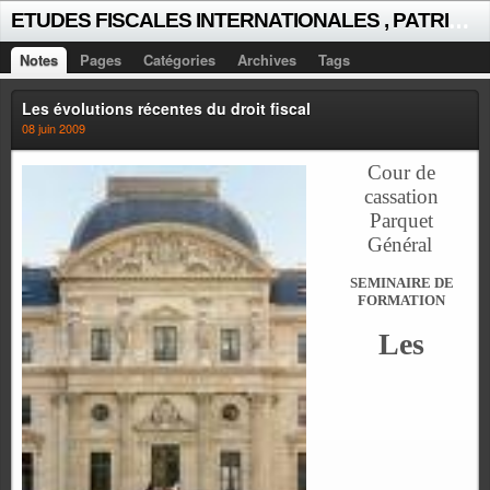
E
TUDES FISCALES INTERNATIONALES , PATRICK MICHAUD
Notes
Pages
Catégories
Archives
Tags
Les évolutions récentes du droit fiscal
08 juin 2009
Cour de
cassation
Parquet
Général
SEMINAIRE DE
FORMATION
Les