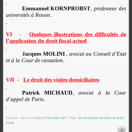
Emmanuel KORNPROBST
,
professeur des
universités à Rouen.
VI
-
Quelques illustrations des difficultés de
l’application du droit
fiscal actuel
Jacques MOLINI
,
avocat au Conseil d’Etat
et à la Cour de cassation.
VII
-
Le droit des visites domiciliaires
Patrick MICHAUD
,
avocat à la Cour
d’appel de Paris.
Écrit par
.
dans la catégorie
Formation EFI
| Tags :
les évolutions récentes du droit
fiscal
0