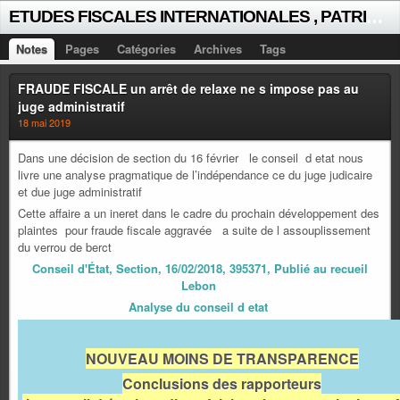
E
TUDES FISCALES INTERNATIONALES , PATRICK MICHAUD
Notes
Pages
Catégories
Archives
Tags
FRAUDE FISCALE un arrêt de relaxe ne s impose pas au
juge administratif
18 mai 2019
Dans une décision de section du 16 février le conseil d etat nous
livre une analyse pragmatique de l’indépendance ce du juge judicaire
et due juge administratif
Cette affaire a un ineret dans le cadre du prochain développement des
plaintes pour fraude fiscale aggravée a suite de l assouplissement
du verrou de berct
Conseil d'État, Section, 16/02/2018, 395371, Publié au recueil
Lebon
Analyse du conseil d etat
NOUVEAU MOINS DE TRANSPARENCE
Conclusions des rapporteurs