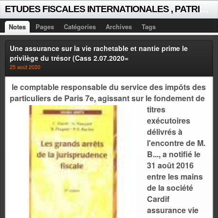
E
TUDES FISCALES INTERNATIONALES , PATRICK MICHAUD
Notes
Pages
Catégories
Archives
Tags
Une assurance sur la vie rachetable et nantie prime le
privilège du trésor (Cass 2.07.2020=
25 août 2020
le comptable responsable du service des impôts des
particuliers de Paris 7e,
agissant sur le fondement de
titres
exécutoires
délivrés à
l'encontre de M.
B..., a notifié le
31 août 2016
entre les mains
de la société
Cardif
assurance vie