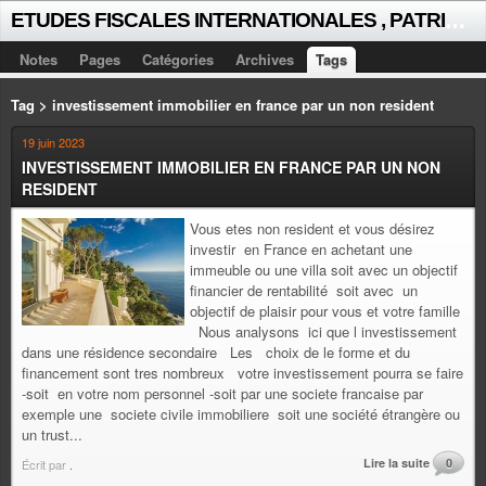
E
TUDES FISCALES INTERNATIONALES , PATRICK MICHAUD
Notes
Pages
Catégories
Archives
Tags
Tag > investissement immobilier en france par un non resident
19 juin 2023
INVESTISSEMENT IMMOBILIER EN FRANCE PAR UN NON
RESIDENT
Vous etes non resident et vous désirez
investir en France en achetant une
immeuble ou une villa soit avec un objectif
financier de rentabilité soit avec un
objectif de plaisir pour vous et votre famille
Nous analysons ici que l investissement
dans une résidence secondaire Les choix de le forme et du
financement sont tres nombreux votre investissement pourra se faire
-soit en votre nom personnel -soit par une societe francaise par
exemple une societe civile immobiliere soit une société étrangère ou
un trust...
Lire la suite
0
Écrit par
.