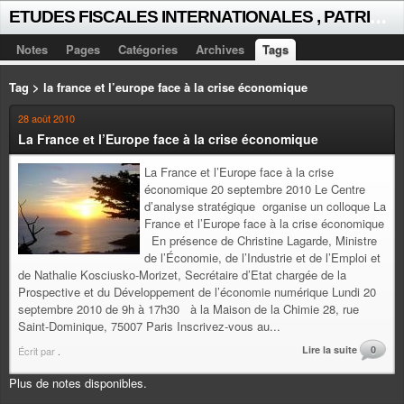
E
TUDES FISCALES INTERNATIONALES , PATRICK MICHAUD
Notes
Pages
Catégories
Archives
Tags
Tag > la france et l’europe face à la crise économique
28 août 2010
La France et l’Europe face à la crise économique
La France et l’Europe face à la crise
économique 20 septembre 2010 Le Centre
d’analyse stratégique organise un colloque La
France et l’Europe face à la crise économique
En présence de Christine Lagarde, Ministre
de l’Économie, de l’Industrie et de l’Emploi et
de Nathalie Kosciusko-Morizet, Secrétaire d’Etat chargée de la
Prospective et du Développement de l’économie numérique Lundi 20
septembre 2010 de 9h à 17h30 à la Maison de la Chimie 28, rue
Saint-Dominique, 75007 Paris Inscrivez-vous au...
Lire la suite
0
Écrit par
.
Plus de notes disponibles.