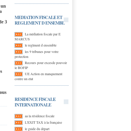
 un
a
MEDIATION FISCALE ET
de 3
REGLEMENT D ENSEMBL
La médiation fiscale par E
MARCUS
le reglment d ensemble
les 9 tribunes pour votre
protection
Recours pour excesde pouvoir
le BOFIP
es
UE Action en manquement
contre un etat
sous
RESIDENCE FISCALE
INTERNATIONALE
aa la résidence fiscale
L'EXIT TAX à la française
le guide du départ