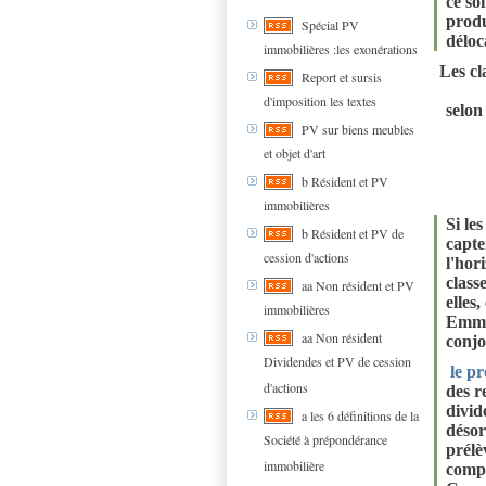
ce so
prod
Spécial PV
déloc
immobilières :les exonérations
Les cl
Report et sursis
d'imposition les textes
selon
PV sur biens meubles
et objet d'art
b Résident et PV
immobilières
Si le
b Résident et PV de
capte
cession d'actions
l'hor
class
aa Non résident et PV
elles
immobilières
Emman
aa Non résident
conjo
Dividendes et PV de cession
le p
d'actions
des r
divid
a les 6 définitions de la
désor
Société à prépondérance
prélè
immobilière
compr