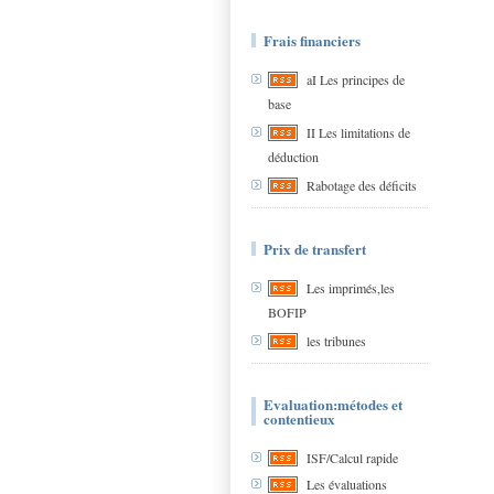
Frais financiers
aI Les principes de
base
II Les limitations de
déduction
Rabotage des déficits
Prix de transfert
Les imprimés,les
BOFIP
les tribunes
Evaluation:métodes et
contentieux
ISF/Calcul rapide
Les évaluations