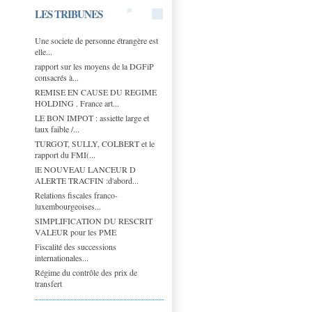
LES TRIBUNES
Une societe de personne étrangère est
elle...
rapport sur les moyens de la DGFiP
consacrés à...
REMISE EN CAUSE DU REGIME
HOLDING . France art...
LE BON IMPOT : assiette large et
taux faible /...
TURGOT, SULLY, COLBERT et le
rapport du FMI(...
lE NOUVEAU LANCEUR D
ALERTE TRACFIN :d'abord...
Relations fiscales franco-
luxembourgeoises...
SIMPLIFICATION DU RESCRIT
VALEUR pour les PME
Fiscalité des successions
internationales...
Régime du contrôle des prix de
transfert