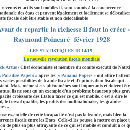
 revenus et actifs sont mobiles ils sont soumis à la concurrence
nationale des états et peuvent légalement et facilement se délocalise
ette fiscale doit être stable et non delocalisable
vant de repartir la richesse il faut la créer 
Raymond Poincaré février 1928
LES STATISTIQUES IR 14/15
La nouvelle révolution fiscale mondiale
ick Artus
/ Chef économiste et membre du comité exécutif de Natixi
« Paradise Papers »
après les
« Panama Papers »
ont attiré l'atten
es vastes possibilités de fraude fiscale et d'optimisation fiscale qui
stent. Mais, même si ces phénomènes sont importants et doivent êtr
ttus, ils ne sont qu'un exemple d'un problème beaucoup plus grav
apacité croissante des Etats à taxer ce qui est mobile, c'est-à-dire le
l, le travail qualifié, les profits des multinationales, les grandes
nes...
use essentielle de cette incapacité n'est pas la fraude, mais bien la
rrence fiscale entre les Etats. Celle-ci les pousse à mettre en place 
ion de plus en plus attrayante de ce qui est mobile et conduit à ce q