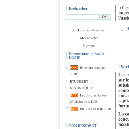
; Ces
Rechercher
inter
l’assi
A
«
patrickmichaud@orange.fr
Me contacter
À propos
Documentation fiscale
DGFIP
Patr
Brochure pratique
2018
Les
sur l
ETUDES ET
subsi
STATISTIQUES
comba
Les documentations
l'inc
capita
officielles de la DGI
fortu
PRECIS DGFIP 2018
La ca
concu
taxat
NON RESIDENT