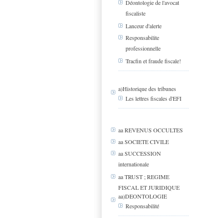
Déontologie de l'avocat
fiscaliste
Lanceur d'alerte
Responsabilite
professionnelle
Tracfin et fraude fiscale!
a)Historique des tribunes
Les lettres fiscales d'EFI
aa REVENUS OCCULTES
aa SOCIETE CIVILE
aa SUCCESSION
internationale
aa TRUST ; REGIME
FISCAL ET JURIDIQUE
aa)DEONTOLOGIE
Responsabilité