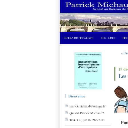
OUTILS DU FISCALISTE
LES + LUES
FIS
« Une
17 dé
Les 
Bienvenue
patrickmichaud@orange.fr
Qui est Patrick Michaud?
Tél+ 33 (0) 6 07 26 97 08
Pou