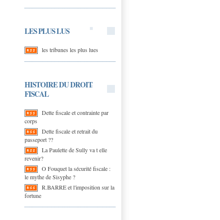
LES PLUS LUS
les tribunes les plus lues
HISTOIRE DU DROIT
FISCAL
Dette fiscale et contrainte par
corps
Dette fiscale et retrait du
passeport ??
La Paulette de Sully va t elle
revenir?
O Fouquet la sécurité fiscale :
le mythe de Sisyphe ?
R.BARRE et l'imposition sur la
fortune