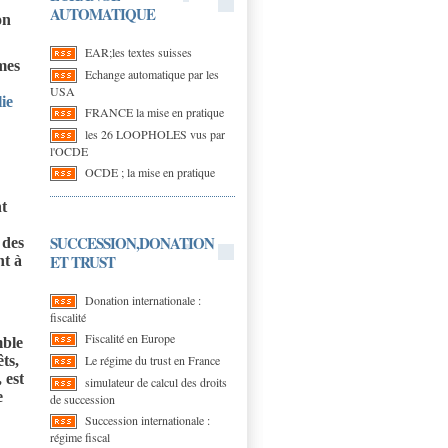
AUTOMATIQUE
on
EAR;les textes suisses
mes
Echange automatique par les
USA
ie
FRANCE la mise en pratique
les 26 LOOPHOLES vus par
l'OCDE
OCDE ; la mise en pratique
nt
SUCCESSION,DONATION
 des
ET TRUST
nt à
Donation internationale :
fiscalité
Fiscalité en Europe
mble
Le régime du trust en France
ts,
 est
simulateur de calcul des droits
e
de succession
Succession internationale :
régime fiscal