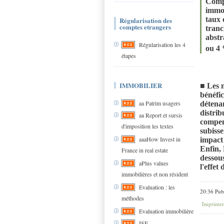
Compa
immob
taux 
Régularisation des
comptes etrangers
tranc
abstr
Régularisation les 4
ou 4
étapes
IMMOBILIER
■ Les 
bénéfic
aa Patrim usagers
détenan
distrib
aa Report et sursis
compens
d'imposition les textes
subisse
aaaHow Invest in
impact 
Enfin, 
France in real estate
dessous
aPlus values
l'effet
immobilières et non résident
Evaluation : les
20:36 Pub
méthodes
Imprimer
Evaluation immobilière
ISF