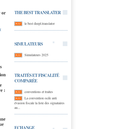
THE BEST TRANSLATER
r or
le best deepl.translator
«
SIMULATEURS
Simulateurs 2025
s
TRAITÉS ET FISCALITÉ
tion
COMPARÉE
e
e :
conventions et traites
La convention ocde anti
évasion fiscale la liste des signataires
au...
une
ue
ECHANGE