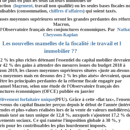
it de plus en plus les seuls facteurs immobiles de
uction
(logement,
travail non qualifié) ou les seules bases fiscales n
alisables (consommation,
chiffres d'affaires
) qui soient taxés.
asses moyennes supérieures seront les grandes perdantes des réfor
Macron,
 l'Observatoire français des conjonctures économiques. Par
Nathal
Cheysson-Kaplan
Les nouvelles mamelles de la fiscalité :le travail et l
immobilier ??
s 2 % les plus riches détenant l'essentiel du capital mobilier devraie
r 42 % des gains à attendre des mesures issues du budget 2018 à
izon 2019, les classes moyennes supérieures situées «juste au-dessus
es moyennes mais en dessous des 2 % les plus aisés» devraient, qua
, être les principales perdantes de la réforme fiscale engagée par
uel Macron, selon une étude de l'Observatoire français des
nctures économiques (OFCE) publiée en janvier
rélèvement forfaitaire unique
(PFU). Grâce à cette «flat tax», l'ense
evenus du capital financier perçus depuis le début de l'année (intérê
endes et plus-values réalisées lors de la vente de valeurs mobilières),
mais taxé au taux unique de 12,8 %, auxquels s'ajoutent 17,2 % d
vements sociaux. Ce qui ramène l'imposition globale à 30 %, y
is pour les contribuables les plus lourdement imposés.