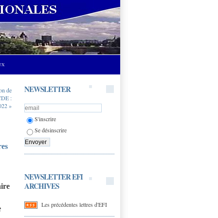
UX
NEWSLETTER
ion de
OCDE :
022 »
S'inscrire
Se désinscrire
res
NEWSLETTER EFI
ARCHIVES
aire
Les précédentes lettres d'EFI
e