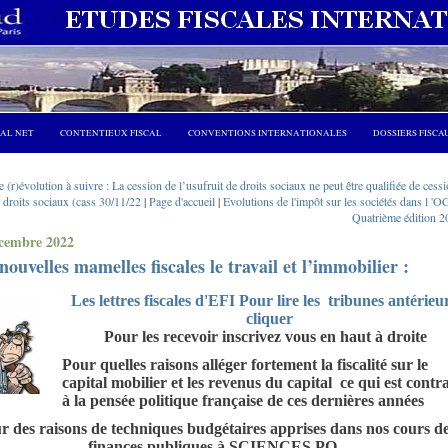
CAL NET
CONTENTIEUX FISCAL
CONVENTIONS INTERNATIONALES
DOSSIERS FISCA
 (r)évolution à suivre : La cession de l’usufruit de droits sociaux ne peut être qualifiée de cess
droits sociaux (cass 30/11/22
|
Page d'accueil
|
Evolutions de l'impôt sur les sociétés dans l '
Quatrième édition 2
cembre 2022
nouvelles mamelles fiscales le travail et l’immobilier :
Les lettres fiscales d'EFI Pour lire les tribunes antérieu
cliquer
Pour les recevoir inscrivez vous en haut à droite
Pour quelles raisons alléger fortement la fiscalité sur le
capital mobilier et les revenus du capital ce qui est contr
à la pensée politique française de ces dernières années
r des raisons de techniques budgétaires apprises dans nos cours d
finances publiques à SCIENCES PO