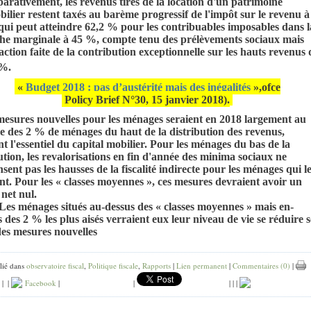
rativement, les revenus tirés de la location d'un patrimoine
ilier restent taxés au barème progressif de l'impôt sur le revenu à
qui peut atteindre 62,2 % pour les contribuables imposables dans l
he marginale à 45 %, compte tenu des prélèvements sociaux mais
action faite de la contribution exceptionnelle sur les hauts revenus 
 %.
«
Budget 2018 : pas d’austérité mais des inégalités
»,ofce
Policy Brief N°30, 15 janvier 2018).
mesures nouvelles pour les ménages seraient en 2018 largement au
e des 2 % de ménages du haut de la distribution des revenus,
t l'essentiel du capital mobilier. Pour les ménages du bas de la
ution, les revalorisations en fin d'année des minima sociaux ne
ent pas les hausses de la fiscalité indirecte pour les ménages qui l
nt. Pour les « classes moyennes », ces mesures devraient avoir un
net nul.
Les ménages situés au-dessus des « classes moyennes » mais en-
 des 2 % les plus aisés verraient eux leur niveau de vie se réduire 
 des mesures nouvelles
lié dans
observatoire fiscal
,
Politique fiscale
,
Rapports
|
Lien permanent
|
Commentaires (0)
|
|
|
Facebook
|
|
|
|
|