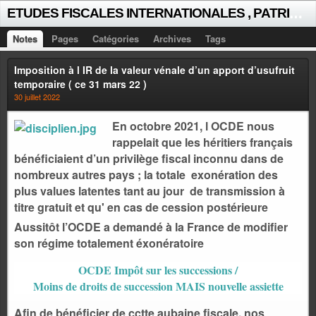
E
TUDES FISCALES INTERNATIONALES , PATRICK MICHAUD
Notes
Pages
Catégories
Archives
Tags
Imposition à l IR de la valeur vénale d’un apport d’usufruit
temporaire ( ce 31 mars 22 )
30 juillet 2022
En octobre 2021, l OCDE nous
rappelait que les héritiers français
bénéficiaient d’un privilège fiscal inconnu dans de
nombreux autres pays ; la totale exonération des
plus values latentes tant au jour de transmission à
titre gratuit et qu' en cas de cession postérieure
Aussitôt l’OCDE a demandé à la France de modifier
son régime totalement éxo
nératoire
OCDE Impôt sur les successions /
Moins de droits de succession MAIS nouvelle assiette
Afin de bénéficier de cctte aubaine fiscale, nos